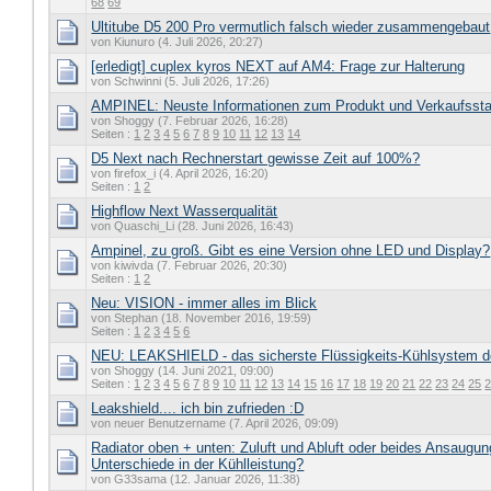
68
69
Ultitube D5 200 Pro vermutlich falsch wieder zusammengebaut
von Kiunuro (4. Juli 2026, 20:27)
[erledigt] cuplex kyros NEXT auf AM4: Frage zur Halterung
von Schwinni (5. Juli 2026, 17:26)
AMPINEL: Neuste Informationen zum Produkt und Verkaufssta
von Shoggy (7. Februar 2026, 16:28)
Seiten :
1
2
3
4
5
6
7
8
9
10
11
12
13
14
D5 Next nach Rechnerstart gewisse Zeit auf 100%?
von firefox_i (4. April 2026, 16:20)
Seiten :
1
2
Highflow Next Wasserqualität
von Quaschi_Li (28. Juni 2026, 16:43)
Ampinel, zu groß. Gibt es eine Version ohne LED und Display?
von kiwivda (7. Februar 2026, 20:30)
Seiten :
1
2
Neu: VISION - immer alles im Blick
von Stephan (18. November 2016, 19:59)
Seiten :
1
2
3
4
5
6
NEU: LEAKSHIELD - das sicherste Flüssigkeits-Kühlsystem d
von Shoggy (14. Juni 2021, 09:00)
Seiten :
1
2
3
4
5
6
7
8
9
10
11
12
13
14
15
16
17
18
19
20
21
22
23
24
25
Leakshield.... ich bin zufrieden :D
von neuer Benutzername (7. April 2026, 09:09)
Radiator oben + unten: Zuluft und Abluft oder beides Ansaugun
Unterschiede in der Kühlleistung?
von G33sama (12. Januar 2026, 11:38)