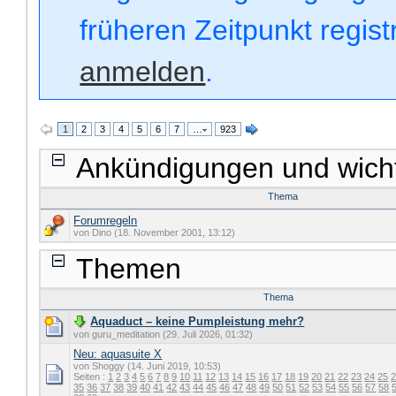
früheren Zeitpunkt regis
anmelden
.
1
2
3
4
5
6
7
…
923
Ankündigungen und wich
Thema
Forumregeln
von Dino (18. November 2001, 13:12)
Themen
Thema
Aquaduct – keine Pumpleistung mehr?
von guru_meditation (29. Juli 2026, 01:32)
Neu: aquasuite X
von Shoggy (14. Juni 2019, 10:53)
Seiten :
1
2
3
4
5
6
7
8
9
10
11
12
13
14
15
16
17
18
19
20
21
22
23
24
25
35
36
37
38
39
40
41
42
43
44
45
46
47
48
49
50
51
52
53
54
55
56
57
58