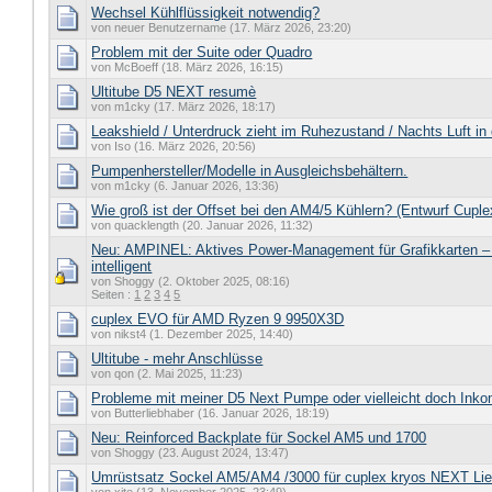
Wechsel Kühlflüssigkeit notwendig?
von neuer Benutzername (17. März 2026, 23:20)
Problem mit der Suite oder Quadro
von McBoeff (18. März 2026, 16:15)
Ultitube D5 NEXT resumè
von m1cky (17. März 2026, 18:17)
Leakshield / Unterdruck zieht im Ruhezustand / Nachts Luft i
von Iso (16. März 2026, 20:56)
Pumpenhersteller/Modelle in Ausgleichsbehältern.
von m1cky (6. Januar 2026, 13:36)
Wie groß ist der Offset bei den AM4/5 Kühlern? (Entwurf Cuple
von quacklength (20. Januar 2026, 11:32)
Neu: AMPINEL: Aktives Power-Management für Grafikkarten – 
intelligent
von Shoggy (2. Oktober 2025, 08:16)
Seiten :
1
2
3
4
5
cuplex EVO für AMD Ryzen 9 9950X3D
von nikst4 (1. Dezember 2025, 14:40)
Ultitube - mehr Anschlüsse
von qon (2. Mai 2025, 11:23)
Probleme mit meiner D5 Next Pumpe oder vielleicht doch Ink
von Butterliebhaber (16. Januar 2026, 18:19)
Neu: Reinforced Backplate für Sockel AM5 und 1700
von Shoggy (23. August 2024, 13:47)
Umrüstsatz Sockel AM5/AM4 /3000 für cuplex kryos NEXT Lief