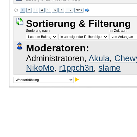
von xite (13. November 2025, 23:49)
1
2
3
4
5
6
7
…
923
Sortierung & Filterung
Sortierung nach
Im Zeitraum
Moderatoren:
Administratoren,
Akula
,
Chew
NikoMo
,
r1ppch3n
,
slame