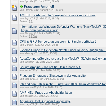
von Sproidz (11. Juni 2026, 22:40)
Frage zum Ampinel!
von Strolch33 (2. August 2026, 12:32)
AMPINEL - Alarmstufe 6 ausgelöst - was kann ich tun?
von StyLeZ P (5. Mai 2026, 19:37)
Seiten :
1
2
Informationen zu Windows Defender Warnung "HackTool:Win32
(AquaComputerService.sys)
von Shoggy (12. März 2025, 11:39)
Seiten :
1
2
3
4
CPU & GPU Temperatursensoren nicht mehr verfügbar?
von Corax77 (16. Juli 2026, 19:38)
Externe Punpe mit eigenem Netzteil über Relay-Ausgang ein- 
von Ministry (7. Juli 2026, 13:32)
AquaComputerService.sys als HackTool:Win32/Winring0 erkan
von Whistl0r (11. März 2025, 18:38)
Bought Ampinel - did not fit. Help a noob out.
von Kenta777 (11. Mai 2026, 18:31)
Frage zu Emergency Shutdown in der Aquasuite
von Blacky0618 (30. Juni 2026, 19:01)
Ich find den Fehler nicht .. Lüfter auf 100% beim Windows-Star
von svenwe77 (16. Juni 2026, 23:18)
AMPINEL: Frage zur Abschaltfunktion
von cars10 (20. Mai 2026, 23:06)
Aquasuite X93 Bug oder Gängelung?
von Hagal77 (21. Mai 2026, 20:50)