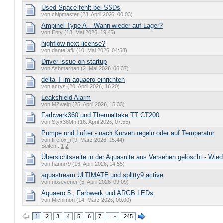
Used Space fehlt bei SSDs
von chipmaster (23. April 2026, 00:03)
Ampinel Type A – Wann wieder auf Lager?
von Enty (13. Mai 2026, 19:46)
highflow next license?
von dante`afk (10. Mai 2026, 04:58)
Driver issue on startup
von Ashmarhan (2. Mai 2026, 06:37)
delta T im aquaero einrichten
von acrys (20. April 2026, 16:20)
Leakshield Alarm
von MZweig (25. April 2026, 15:33)
Farbwerk360 und Thermaltake TT CT200
von Styx360th (16. April 2026, 07:55)
Pumpe und Lüfter - nach Kurven regeln oder auf Temperatur
von firefox_i (9. März 2026, 15:44)
Seiten :
1
2
Übersichtsseite in der Aquasuite aus Versehen gelöscht - Wied
von hanni79 (16. April 2026, 14:55)
aquastream ULTIMATE und splitty9 active
von nosevener (5. April 2026, 09:09)
Aquaero 5 , Farbwerk und ARGB LEDs
von Michimon (14. März 2026, 00:00)
1
2
3
4
5
6
7
…
245