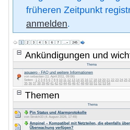
früheren Zeitpunkt regis
anmelden
.
1
2
3
4
5
6
7
…
245
Ankündigungen und wich
Thema
aquaero - FAQ und weitere Informationen
von sebastian (11. April 2011, 09:06)
Seiten :
1
2
3
4
5
6
7
8
9
10
11
12
13
14
15
16
17
18
19
20
21
22
23
24
25
35
36
37
38
39
40
41
42
43
44
45
46
47
48
49
50
51
52
53
54
Themen
Thema
Pin Status und Alarmprotokolle
von Strolch33 (4. August 2026, 17:49)
Ampinel – Kompatibel mit Netzteilen, die ebenfalls über
Überwachung verfügen?