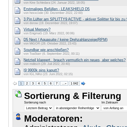
von Kine Schledara (24. Januar 2022, 18:05)
Erstmaliges Befüllen - LEAKSHIELD D5
von hexxcode (30. Dezember 2022, 22:00)
3 Pin Lüfter am SPLITTY9 ACTIVE - aktiver Splitter für bis z
von dorow (19. Dezember 2022, 19:07)
Virtual Memory?
von EnigmaG (19. März 2022, 00:06)
D5 Next / Aquasuite / keine Drehzahlanzeige(RPM)
von MiGOR (28. Oktober 2022, 23:43)
Soundbar wie anschließen?
von ToaStarr (6. September 2022, 00:11)
Netzteil klappert.. brauch vermutlich ein neues, aber welches?
von mditsch (29. Juli 2022, 20:40)
I9 9900k pins kaputt?
von IGL.NiKo (23. Juni 2022, 02:15)
1
2
3
4
5
6
7
…
1 042
Sortierung & Filterung
Sortierung nach
Im Zeitraum
Moderatoren: