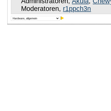
Administratoren,
Akula
,
Chew
Moderatoren,
r1ppch3n