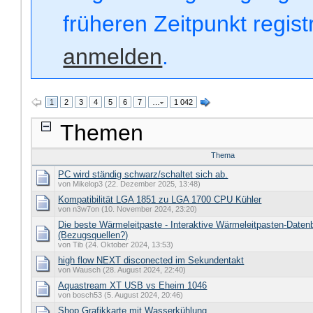
früheren Zeitpunkt regis
anmelden
.
1
2
3
4
5
6
7
…
1 042
Themen
Thema
PC wird ständig schwarz/schaltet sich ab.
von Mikelop3 (22. Dezember 2025, 13:48)
Kompatibilität LGA 1851 zu LGA 1700 CPU Kühler
von n3w7on (10. November 2024, 23:20)
Die beste Wärmeleitpaste - Interaktive Wärmeleitpasten-Daten
(Bezugsquellen?)
von Tib (24. Oktober 2024, 13:53)
high flow NEXT disconected im Sekundentakt
von Wausch (28. August 2024, 22:40)
Aquastream XT USB vs Eheim 1046
von bosch53 (5. August 2024, 20:46)
Shop Grafikkarte mit Wasserkühlung