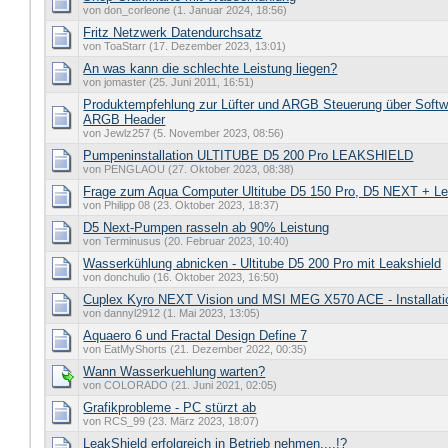
von don_corleone (1. Januar 2024, 18:56)
Fritz Netzwerk Datendurchsatz
von ToaStarr (17. Dezember 2023, 13:01)
An was kann die schlechte Leistung liegen?
von jomaster (25. Juni 2011, 16:51)
Produktempfehlung zur Lüfter und ARGB Steuerung über Soft
ARGB Header
von Jewlz257 (5. November 2023, 08:56)
Pumpeninstallation ULTITUBE D5 200 Pro LEAKSHIELD
von PENGLAOU (27. Oktober 2023, 08:38)
Frage zum Aqua Computer Ultitube D5 150 Pro, D5 NEXT + Le
von Philipp 08 (23. Oktober 2023, 18:37)
D5 Next-Pumpen rasseln ab 90% Leistung
von Terminusus (20. Februar 2023, 10:40)
Wasserkühlung abnicken - Ultitube D5 200 Pro mit Leakshield
von donchulio (16. Oktober 2023, 16:50)
Cuplex Kyro NEXT Vision und MSI MEG X570 ACE - Installatio
von dannyl2912 (1. Mai 2023, 13:05)
Aquaero 6 und Fractal Design Define 7
von EatMyShorts (21. Dezember 2022, 00:35)
Wann Wasserkuehlung warten?
von COLORADO (21. Juni 2021, 02:05)
Grafikprobleme - PC stürzt ab
von RCS_99 (23. März 2023, 18:07)
LeakShield erfolgreich in Betrieb nehmen....!?