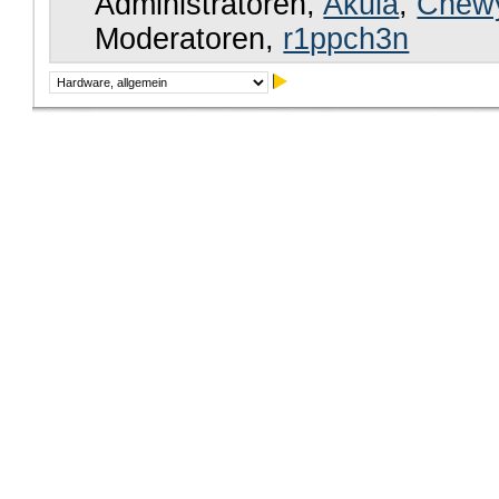
Administratoren,
Akula
,
Chew
Moderatoren,
r1ppch3n