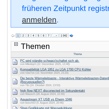
früheren Zeitpunkt regis
anmelden
.
1
2
3
4
5
6
7
…
1 042
Themen
Thema
PC wird ständig schwarz/schaltet sich ab.
von Mikelop3 (22. Dezember 2025, 13:48)
Kompatibilität LGA 1851 zu LGA 1700 CPU Kühler
von n3w7on (10. November 2024, 23:20)
Die beste Wärmeleitpaste - Interaktive Wärmeleitpasten-Daten
(Bezugsquellen?)
von Tib (24. Oktober 2024, 13:53)
high flow NEXT disconected im Sekundentakt
von Wausch (28. August 2024, 22:40)
Aquastream XT USB vs Eheim 1046
von bosch53 (5. August 2024, 20:46)
Shop Grafikkarte mit Wasserkühlung