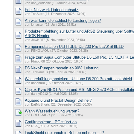
von don_corleone (1. Januar 2024, 18:56)
Fritz Netzwerk Datendurchsatz
von ToaStarr (17. Dezember 2023, 13:01)
An was kann die schlechte Leistung liegen?
von jomaster (25. Juni 2011, 16:51)
Produktempfehlung zur Lüfter und ARGB Steuerung über Soft
ARGB Header
von Jewlz257 (5. November 2023, 08:56)
Pumpeninstallation ULTITUBE D5 200 Pro LEAKSHIELD
von PENGLAOU (27. Oktober 2023, 08:38)
Frage zum Aqua Computer Ultitube D5 150 Pro, D5 NEXT + Le
von Philipp 08 (23. Oktober 2023, 18:37)
D5 Next-Pumpen rasseln ab 90% Leistung
von Terminusus (20. Februar 2023, 10:40)
Wasserkühlung abnicken - Ultitube D5 200 Pro mit Leakshield
von donchulio (16. Oktober 2023, 16:50)
Cuplex Kyro NEXT Vision und MSI MEG X570 ACE - Installatio
von dannyl2912 (1. Mai 2023, 13:05)
Aquaero 6 und Fractal Design Define 7
von EatMyShorts (21. Dezember 2022, 00:35)
Wann Wasserkuehlung warten?
von COLORADO (21. Juni 2021, 02:05)
Grafikprobleme - PC stürzt ab
von RCS_99 (23. März 2023, 18:07)
LeakShield erfolgreich in Betrieb nehmen....!?