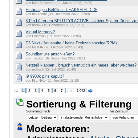
von Kine Schledara (24. Januar 2022, 18:05)
Erstmaliges Befüllen - LEAKSHIELD D5
von hexxcode (30. Dezember 2022, 22:00)
3 Pin Lüfter am SPLITTY9 ACTIVE - aktiver Splitter für bis z
von dorow (19. Dezember 2022, 19:07)
Virtual Memory?
von EnigmaG (19. März 2022, 00:06)
D5 Next / Aquasuite / keine Drehzahlanzeige(RPM)
von MiGOR (28. Oktober 2022, 23:43)
Soundbar wie anschließen?
von ToaStarr (6. September 2022, 00:11)
Netzteil klappert.. brauch vermutlich ein neues, aber welches?
von mditsch (29. Juli 2022, 20:40)
I9 9900k pins kaputt?
von IGL.NiKo (23. Juni 2022, 02:15)
1
2
3
4
5
6
7
…
1 042
Sortierung & Filterung
Sortierung nach
Im Zeitraum
Moderatoren: