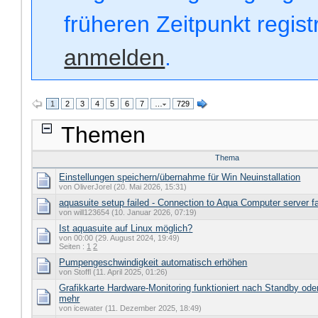
früheren Zeitpunkt regis
anmelden
.
1
2
3
4
5
6
7
…
729
Themen
Thema
Einstellungen speichern/übernahme für Win Neuinstallation
von OliverJorel (20. Mai 2026, 15:31)
aquasuite setup failed - Connection to Aqua Computer server fa
von will123654 (10. Januar 2026, 07:19)
Ist aquasuite auf Linux möglich?
von 00:00 (29. August 2024, 19:49)
Seiten :
1
2
Pumpengeschwindigkeit automatisch erhöhen
von Stoffl (11. April 2025, 01:26)
Grafikkarte Hardware-Monitoring funktioniert nach Standby od
mehr
von icewater (11. Dezember 2025, 18:49)