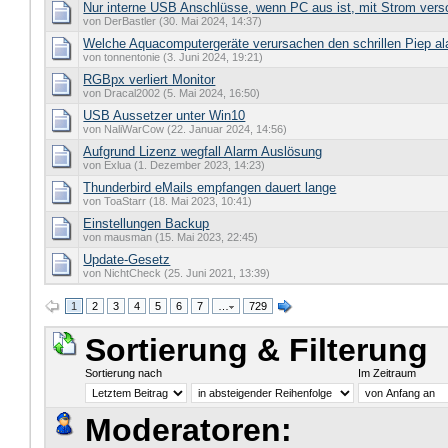
Nur interne USB Anschlüsse, wenn PC aus ist, mit Strom vers
von DerBastler (30. Mai 2024, 14:37)
Welche Aquacomputergeräte verursachen den schrillen Piep a
von tonnentonie (3. Juni 2024, 19:21)
RGBpx verliert Monitor
von Dracal2002 (5. Mai 2024, 16:50)
USB Aussetzer unter Win10
von NaliWarCow (22. Januar 2024, 14:56)
Aufgrund Lizenz wegfall Alarm Auslösung
von Exlua (1. Dezember 2023, 14:23)
Thunderbird eMails empfangen dauert lange
von ToaStarr (18. Mai 2023, 10:41)
Einstellungen Backup
von mausman (15. Mai 2023, 22:45)
Update-Gesetz
von NichtCheck (25. Juni 2021, 13:39)
1
2
3
4
5
6
7
…
729
Sortierung & Filterung
Sortierung nach
Im Zeitraum
Moderatoren: