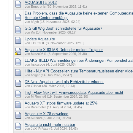
AQUASUITE 2012
von Ergotronic (30. November 2025, 11:41)
Das Problem, dass die Auqasuite keine externen Computerda
Remote Center empfängt
von hfgyh (15. November 2025, 02:24)
G.SKill WigiDash schnittstelle für Aquasuite?
von j4n (14. November 2025, 08:17)
Update Aquasuite
von TDCOOL (3. November 2025, 12:10)
Aquasuite X.83 MS Defender meldet Trojaner
von Matze0811 (5. September 2025, 07:38)
LEAKSHIELD Warnmeldungen bei Änderungen Pumpendrehza
von hexxcode (4. Juni 2025, 09:08)
Hilfe - Nur API Codezeilen zum Temperaturauslesen einer Vid
von holger (14. Juni 2025, 22:47)
D5 Next Aquabus wird als Echtzeituhr erkannt
von Giibear (30. März 2025, 12:43)
High Flow Next will Firmwareupdate, Aquasuite aber nicht
von MrRonny6 (19. September 2024, 22:30)
Aquaero XT stops firmware update at 25%
von Barefooter (11. August 2024, 01:45)
Aquasuite X.78 download
von Akusari (6. Juli 2024, 07:24)
Aquasuite nicht mehr nutzbar
von JaXnPriVate (9. Juli 2024, 19:43)