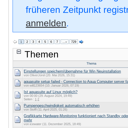
früheren Zeitpunkt regis
anmelden
.
1
2
3
4
5
6
7
…
729
Themen
Thema
Einstellungen speichern/übernahme für Win Neuinstallation
von OliverJorel (20. Mai 2026, 15:31)
aquasuite setup failed - Connection to Aqua Computer server fa
von will123654 (10. Januar 2026, 07:19)
Ist aquasuite auf Linux möglich?
von 00:00 (29. August 2024, 19:49)
Seiten :
1
2
Pumpengeschwindigkeit automatisch erhöhen
von Stoffl (11. April 2025, 01:26)
Grafikkarte Hardware-Monitoring funktioniert nach Standby od
mehr
von icewater (11. Dezember 2025, 18:49)