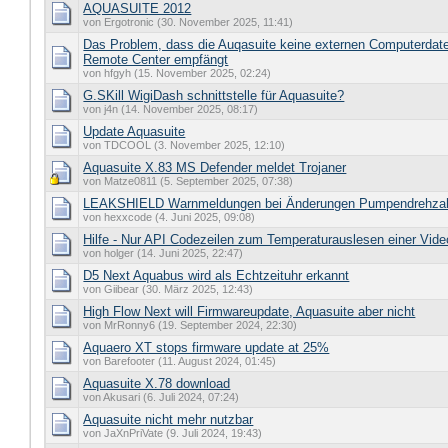
AQUASUITE 2012
von Ergotronic (30. November 2025, 11:41)
Das Problem, dass die Auqasuite keine externen Computerda
Remote Center empfängt
von hfgyh (15. November 2025, 02:24)
G.SKill WigiDash schnittstelle für Aquasuite?
von j4n (14. November 2025, 08:17)
Update Aquasuite
von TDCOOL (3. November 2025, 12:10)
Aquasuite X.83 MS Defender meldet Trojaner
von Matze0811 (5. September 2025, 07:38)
LEAKSHIELD Warnmeldungen bei Änderungen Pumpendrehza
von hexxcode (4. Juni 2025, 09:08)
Hilfe - Nur API Codezeilen zum Temperaturauslesen einer Vid
von holger (14. Juni 2025, 22:47)
D5 Next Aquabus wird als Echtzeituhr erkannt
von Giibear (30. März 2025, 12:43)
High Flow Next will Firmwareupdate, Aquasuite aber nicht
von MrRonny6 (19. September 2024, 22:30)
Aquaero XT stops firmware update at 25%
von Barefooter (11. August 2024, 01:45)
Aquasuite X.78 download
von Akusari (6. Juli 2024, 07:24)
Aquasuite nicht mehr nutzbar
von JaXnPriVate (9. Juli 2024, 19:43)