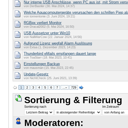
Nur interne USB Anschlüsse, wenn PC aus ist, mit Strom vers
von DerBastler (30. Mai 2024, 14:37)
Welche Aquacomputergeräte verursachen den schrillen Piep a
von tonnentonie (3. Juni 2024, 19:21)
RGBpx verliert Monitor
von Dracal2002 (5. Mai 2024, 16:50)
USB Aussetzer unter Win10
von NaliWarCow (22. Januar 2024, 14:56)
Aufgrund Lizenz wegfall Alarm Auslösung
von Exlua (1. Dezember 2023, 14:23)
Thunderbird eMails empfangen dauert lange
von ToaStarr (18. Mai 2023, 10:41)
Einstellungen Backup
von mausman (15. Mai 2023, 22:45)
Update-Gesetz
von NichtCheck (25. Juni 2021, 13:39)
1
2
3
4
5
6
7
…
729
Sortierung & Filterung
Sortierung nach
Im Zeitraum
Moderatoren: