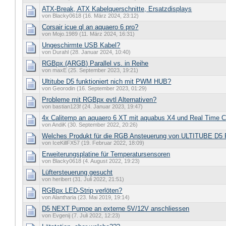
ATX-Break, ATX Kabelquerschnitte, Ersatzdisplays
von Blacky0618 (16. März 2024, 23:12)
Corsair icue ql an aquaero 6 pro?
von Mojo.1989 (11. März 2024, 16:31)
Ungeschirmte USB Kabel?
von Durahl (28. Januar 2024, 10:40)
RGBpx (ARGB) Parallel vs. in Reihe
von maxE (25. September 2023, 19:21)
Ultitube D5 funktioniert nich mit PWM HUB?
von Georodin (16. September 2023, 01:29)
Probleme mit RGBpx evtl Alternativen?
von bastian123f (24. Januar 2023, 19:47)
4x Calitemp an aquaero 6 XT mit aquabus X4 und Real Time C
von AndiK (30. September 2022, 20:26)
Welches Produkt für die RGB Ansteuerung von ULTITUBE D5
von IceKillFX57 (19. Februar 2022, 18:09)
Erweiterungsplatine für Temperatursensoren
von Blacky0618 (4. August 2022, 19:23)
Lüftersteuerung gesucht
von heribert (31. Juli 2022, 21:51)
RGBpx LED-Strip verlöten?
von Alantharia (23. Mai 2019, 19:14)
D5 NEXT Pumpe an externe 5V/12V anschliessen
von Evgenij (7. Juli 2022, 12:23)