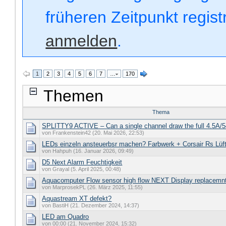
früheren Zeitpunkt regis
anmelden
.
1
2
3
4
5
6
7
…
170
Themen
Thema
SPLITTY9 ACTIVE – Can a single channel draw the full 4.5A
von Frankenstein42 (20. Mai 2026, 22:53)
LEDs einzeln ansteuerbsr machen? Farbwerk + Corsair Rs Lüf
von Hahpuh (16. Januar 2026, 09:49)
D5 Next Alarm Feuchtigkeit
von Grayal (5. April 2025, 00:48)
Aquacomputer Flow sensor high flow NEXT Display replacemn
von MarprosekPL (26. März 2025, 11:55)
Aquastream XT defekt?
von BastiH (21. Dezember 2024, 14:37)
LED am Quadro
von 00:00 (21. November 2024, 15:32)