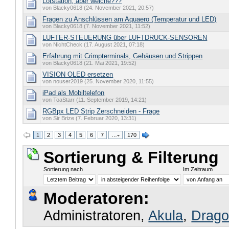
Lötstation, aber welche???
von Blacky0618 (24. November 2021, 20:57)
Fragen zu Anschlüssen am Aquaero (Temperatur und LED)
von Blacky0618 (7. November 2021, 11:52)
LÜFTER-STEUERUNG über LUFTDRUCK-SENSOREN
von NichtCheck (17. August 2021, 07:18)
Erfahrung mit Crimpterminals, Gehäusen und Strippen
von Blacky0618 (21. Mai 2021, 19:52)
VISION OLED ersetzen
von nouser2019 (25. November 2020, 11:55)
iPad als Mobiltelefon
von ToaStarr (11. September 2019, 14:21)
RGBpx LED Strip Zerschneiden - Frage
von Sir Brize (7. Februar 2020, 13:31)
1
2
3
4
5
6
7
…
170
Sortierung & Filterung
Sortierung nach
Im Zeitraum
Moderatoren:
Administratoren,
Akula
,
Drago