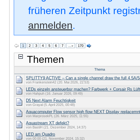
früheren Zeitpunkt regis
anmelden
.
1
2
3
4
5
6
7
…
170
Themen
Thema
SPLITTY9 ACTIVE – Can a single channel draw the full 4.5A
von Frankenstein42 (20. Mai 2026, 22:53)
LEDs einzeln ansteuerbsr machen? Farbwerk + Corsair Rs Lüf
von Hahpuh (16. Januar 2026, 09:49)
D5 Next Alarm Feuchtigkeit
von Grayal (5. April 2025, 00:48)
Aquacomputer Flow sensor high flow NEXT Display replacemn
von MarprosekPL (26. März 2025, 11:55)
Aquastream XT defekt?
von BastiH (21. Dezember 2024, 14:37)
LED am Quadro
von 00:00 (21. November 2024, 15:32)