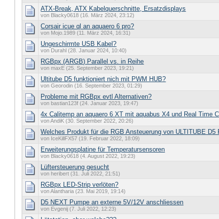
ATX-Break, ATX Kabelquerschnitte, Ersatzdisplays
von Blacky0618 (16. März 2024, 23:12)
Corsair icue ql an aquaero 6 pro?
von Mojo.1989 (11. März 2024, 16:31)
Ungeschirmte USB Kabel?
von Durahl (28. Januar 2024, 10:40)
RGBpx (ARGB) Parallel vs. in Reihe
von maxE (25. September 2023, 19:21)
Ultitube D5 funktioniert nich mit PWM HUB?
von Georodin (16. September 2023, 01:29)
Probleme mit RGBpx evtl Alternativen?
von bastian123f (24. Januar 2023, 19:47)
4x Calitemp an aquaero 6 XT mit aquabus X4 und Real Time C
von AndiK (30. September 2022, 20:26)
Welches Produkt für die RGB Ansteuerung von ULTITUBE D5
von IceKillFX57 (19. Februar 2022, 18:09)
Erweiterungsplatine für Temperatursensoren
von Blacky0618 (4. August 2022, 19:23)
Lüftersteuerung gesucht
von heribert (31. Juli 2022, 21:51)
RGBpx LED-Strip verlöten?
von Alantharia (23. Mai 2019, 19:14)
D5 NEXT Pumpe an externe 5V/12V anschliessen
von Evgenij (7. Juli 2022, 12:23)