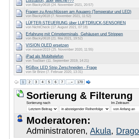
Lötstation, aber welche???
von Blacky0618 (24. November 2021, 20:57)
Fragen zu Anschlüssen am Aquaero (Temperatur und LED)
von Blacky0618 (7. November 2021, 11:52)
LÜFTER-STEUERUNG über LUFTDRUCK-SENSOREN
von NichtCheck (17. August 2021, 07:18)
Erfahrung mit Crimpterminals, Gehäusen und Strippen
von Blacky0618 (21. Mai 2021, 19:52)
VISION OLED ersetzen
von nouser2019 (25. November 2020, 11:55)
iPad als Mobiltelefon
von ToaStarr (11. September 2019, 14:21)
RGBpx LED Strip Zerschneiden - Frage
von Sir Brize (7. Februar 2020, 13:31)
1
2
3
4
5
6
7
…
170
Sortierung & Filterung
Sortierung nach
Im Zeitraum
Moderatoren:
Administratoren,
Akula
,
Drago