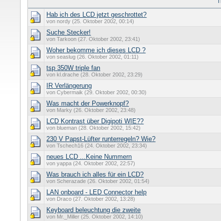
T
Hab ich des LCD jetzt geschrottet?
von nordy (25. Oktober 2002, 00:14)
Suche Stecker!
von Tarkoon (27. Oktober 2002, 23:41)
Woher bekomme ich dieses LCD ?
von seaslug (26. Oktober 2002, 01:11)
tsp 350W triple fan
von kl.drache (28. Oktober 2002, 23:29)
IR Verlängerung
von Cybermaik (29. Oktober 2002, 00:30)
Was macht der Powerknopf?
von Marky (26. Oktober 2002, 23:48)
LCD Kontrast über Digipoti WIE??
von blueman (28. Oktober 2002, 15:42)
230 V Papst-Lüfter runterregeln? Wie?
von Tschech16 (24. Oktober 2002, 23:34)
neues LCD ...Keine Nummern
von yappa (24. Oktober 2002, 22:57)
Was brauch ich alles für ein LCD?
von Scherazade (26. Oktober 2002, 01:54)
LAN onboard - LED Connector help
von Draco (27. Oktober 2002, 13:28)
Keyboard beleuchtung die zweite
von Mr._Miller (25. Oktober 2002, 14:10)