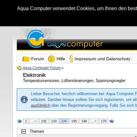
Aqua Computer verwendet Cookies, um Ihnen den bestmö
Forum
Hilfe
Impressum und Datenschutz
Aqua Computer Forum
»
Elektronik
Temperatursensoren, Lüftersteuerungen, Spannungsregler
Lieber Besucher, herzlich willkommen bei: Aqua Computer For
erläutert. Darüber hinaus sollten Sie sich registrieren, um
ausführlich
über den Registrierungsvorgang. Falls Sie sich b
1
…
132
133
134
135
136
…
170
Themen