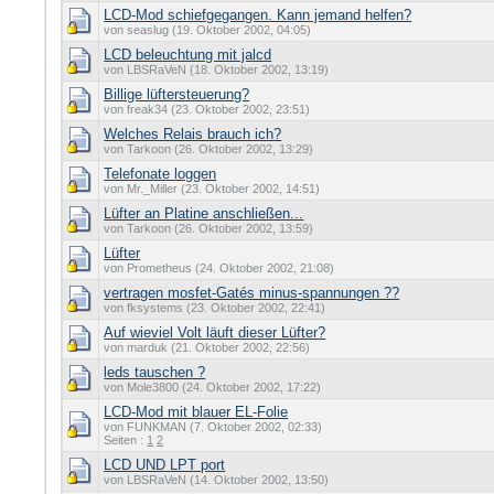
LCD-Mod schiefgegangen. Kann jemand helfen?
von seaslug (19. Oktober 2002, 04:05)
LCD beleuchtung mit jalcd
von LBSRaVeN (18. Oktober 2002, 13:19)
Billige lüftersteuerung?
von freak34 (23. Oktober 2002, 23:51)
Welches Relais brauch ich?
von Tarkoon (26. Oktober 2002, 13:29)
Telefonate loggen
von Mr._Miller (23. Oktober 2002, 14:51)
Lüfter an Platine anschließen...
von Tarkoon (26. Oktober 2002, 13:59)
Lüfter
von Prometheus (24. Oktober 2002, 21:08)
vertragen mosfet-Gatés minus-spannungen ??
von fksystems (23. Oktober 2002, 22:41)
Auf wieviel Volt läuft dieser Lüfter?
von marduk (21. Oktober 2002, 22:56)
leds tauschen ?
von Mole3800 (24. Oktober 2002, 17:22)
LCD-Mod mit blauer EL-Folie
von FUNKMAN (7. Oktober 2002, 02:33)
Seiten :
1
2
LCD UND LPT port
von LBSRaVeN (14. Oktober 2002, 13:50)