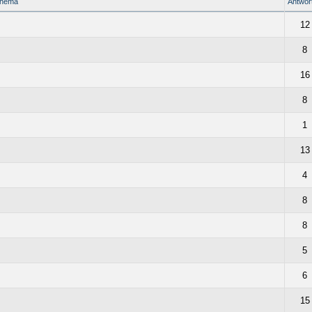
hema
Antwor
12
8
16
8
1
13
4
8
8
5
6
15