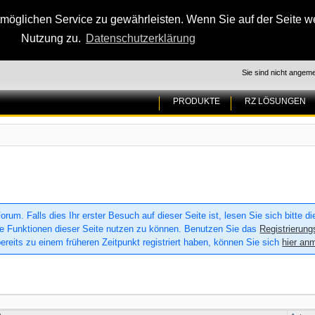
glichen Service zu gewährleisten. Wenn Sie auf der Seite wei
Nutzung zu.
Datenschutzerklärung
Sie sind nicht angeme
PRODUKTE
RZ LÖSUNGEN
um. Falls dies Ihr erster Besuch auf dieser Seite ist, lesen Sie sich bitte d
 alle Funktionen dieser Seite nutzen zu können. Benutzen Sie das
Registrierung
ereits zu einem früheren Zeitpunkt registriert haben, können Sie sich
hier an