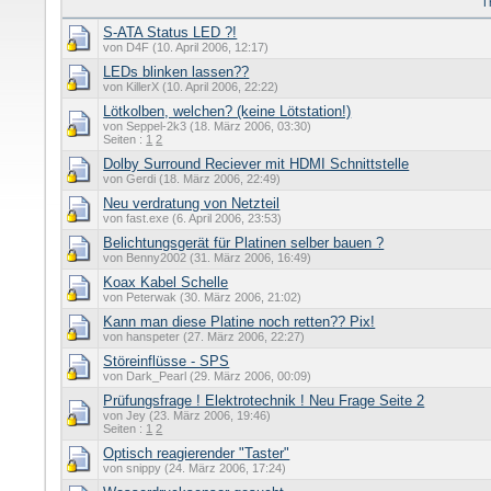
T
S-ATA Status LED ?!
von D4F (10. April 2006, 12:17)
LEDs blinken lassen??
von KillerX (10. April 2006, 22:22)
Lötkolben, welchen? (keine Lötstation!)
von Seppel-2k3 (18. März 2006, 03:30)
Seiten :
1
2
Dolby Surround Reciever mit HDMI Schnittstelle
von Gerdi (18. März 2006, 22:49)
Neu verdratung von Netzteil
von fast.exe (6. April 2006, 23:53)
Belichtungsgerät für Platinen selber bauen ?
von Benny2002 (31. März 2006, 16:49)
Koax Kabel Schelle
von Peterwak (30. März 2006, 21:02)
Kann man diese Platine noch retten?? Pix!
von hanspeter (27. März 2006, 22:27)
Störeinflüsse - SPS
von Dark_Pearl (29. März 2006, 00:09)
Prüfungsfrage ! Elektrotechnik ! Neu Frage Seite 2
von Jey (23. März 2006, 19:46)
Seiten :
1
2
Optisch reagierender "Taster"
von snippy (24. März 2006, 17:24)