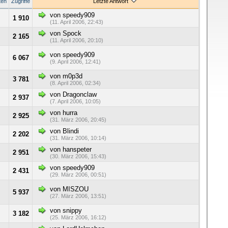
ten
Zugriffe
Letzte Antwort
von speedy909
1 910
(11. April 2006, 22:43)
von Spock
2 165
(11. April 2006, 20:10)
von speedy909
6 067
(9. April 2006, 12:41)
von m0p3d
3 781
(8. April 2006, 02:34)
von Dragonclaw
2 937
(7. April 2006, 10:05)
von hurra
2 925
(31. März 2006, 20:45)
von Blindi
2 202
(31. März 2006, 10:14)
von hanspeter
2 951
(30. März 2006, 15:43)
von speedy909
2 431
(29. März 2006, 00:51)
von MISZOU
5 937
(27. März 2006, 13:51)
von snippy
3 182
(25. März 2006, 16:12)