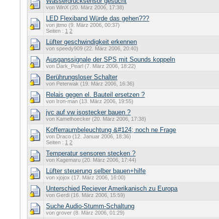
Wasserdrucksensor gesucht
von WinX (20. März 2006, 17:38)
LED Flexiband Würde das gehen???
von jitmo (9. März 2006, 00:37)
Seiten :
1
2
Lüfter geschwindigkeit erkennen
von speedy909 (22. März 2006, 20:40)
Ausganssignale der SPS mit Sounds koppeln
von Dark_Pearl (7. März 2006, 18:22)
Berührungsloser Schalter
von Peterwak (19. März 2006, 16:36)
Relais gegen el. Bauteil ersetzen ?
von Iron-man (13. März 2006, 19:55)
jvc auf vw isostecker bauen ?
von Kamelhoecker (20. März 2006, 17:38)
Kofferraumbeleuchtung &#124; noch ne Frage
von Draco (12. Januar 2006, 18:36)
Seiten :
1
2
Temperatur sensoren stecken ?
von Kagemaru (20. März 2006, 17:44)
Lüfter steuerung selber bauen+hilfe
von xjojox (17. März 2006, 16:00)
Unterschied Reciever Amerikanisch zu Europa
von Gerdi (16. März 2006, 15:59)
Suche Audio-Stumm-Schaltung
von grover (8. März 2006, 01:29)