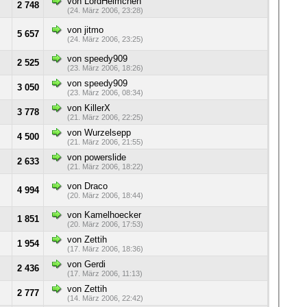
von LordHelmchen
2 748
(24. März 2006, 23:28)
von jitmo
5 657
(24. März 2006, 23:25)
von speedy909
2 525
(23. März 2006, 18:26)
von speedy909
3 050
(23. März 2006, 08:34)
von KillerX
3 778
(21. März 2006, 22:25)
von Wurzelsepp
4 500
(21. März 2006, 21:55)
von powerslide
2 633
(21. März 2006, 18:22)
von Draco
4 994
(20. März 2006, 18:44)
von Kamelhoecker
1 851
(20. März 2006, 17:53)
von Zettih
1 954
(17. März 2006, 18:36)
von Gerdi
2 436
(17. März 2006, 11:13)
von Zettih
2 777
(14. März 2006, 22:42)