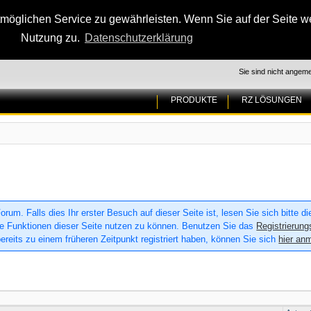
glichen Service zu gewährleisten. Wenn Sie auf der Seite wei
Nutzung zu.
Datenschutzerklärung
Sie sind nicht angeme
PRODUKTE
RZ LÖSUNGEN
um. Falls dies Ihr erster Besuch auf dieser Seite ist, lesen Sie sich bitte d
 alle Funktionen dieser Seite nutzen zu können. Benutzen Sie das
Registrierung
ereits zu einem früheren Zeitpunkt registriert haben, können Sie sich
hier an