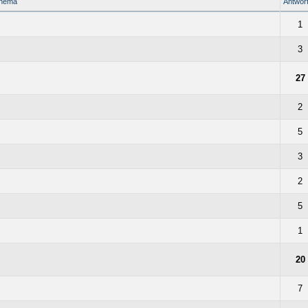
hema
Antwor
1
3
27
2
5
3
2
5
1
20
7