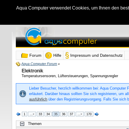
Aqua Computer verwendet Cookies, um Ihnen den bestmö
Forum
Hilfe
Impressum und Datenschutz
Aqua Computer Forum
»
Elektronik
Temperatursensoren, Lüftersteuerungen, Spannungsregler
Lieber Besucher, herzlich willkommen bei: Aqua Computer For
erläutert. Darüber hinaus sollten Sie sich registrieren, um
ausführlich
über den Registrierungsvorgang. Falls Sie sich b
1
…
33
34
35
36
37
…
170
Themen