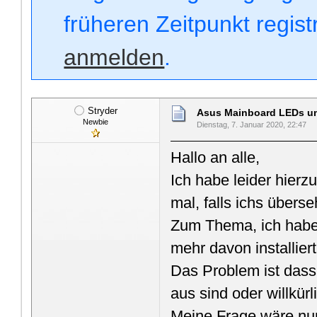
früheren Zeitpunkt regis
anmelden
.
Stryder
Asus Mainboard LEDs u
Newbie
Dienstag, 7. Januar 2020, 22:47
Hallo an alle,
Ich habe leider hierz
mal, falls ichs überse
Zum Thema, ich habe
mehr davon installier
Das Problem ist das
aus sind oder willkürl
Meine Frage wäre nun