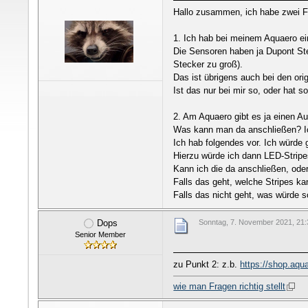
Hallo zusammen, ich habe zwei 
1. Ich hab bei meinem Aquaero ei
Die Sensoren haben ja Dupont Steck
Stecker zu groß).
Das ist übrigens auch bei den or
Ist das nur bei mir so, oder hat
2. Am Aquaero gibt es ja einen Au
Was kann man da anschließen? Ic
Ich hab folgendes vor. Ich würd
Hierzu würde ich dann LED-Strip
Kann ich die da anschließen, oder
Falls das geht, welche Stripes ka
Falls das nicht geht, was würde s
Dops
Sonntag, 7. November 2021, 21:
Senior Member
zu Punkt 2: z.b.
https://shop.aq
wie man Fragen richtig stellt