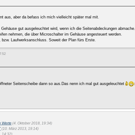
nt aus, aber da befass ich mich vielleicht später mal mit.
das Gehäuse gut ausgeleuchtet wird, wenn ich die Seitenabdeckungen abmache
ifen nehmen, die über Microschalter im Gehäuse angesteuert werden.
 bzw. Laufwerksanschluss. Soweit der Plan fürs Erste.
7:52
geöffneter Seitenscheibe dann so aus.Das nenn ich mal gut ausgeleuchtet
e Werte
(4. Oktober 2018, 19:34)
T
(10. März 2013, 19:14)
, 14:32)