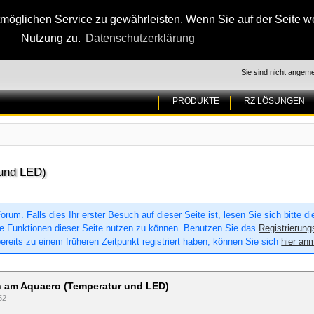
glichen Service zu gewährleisten. Wenn Sie auf der Seite wei
Nutzung zu.
Datenschutzerklärung
Sie sind nicht angeme
PRODUKTE
RZ LÖSUNGEN
 und LED)
um. Falls dies Ihr erster Besuch auf dieser Seite ist, lesen Sie sich bitte d
 alle Funktionen dieser Seite nutzen zu können. Benutzen Sie das
Registrierung
ereits zu einem früheren Zeitpunkt registriert haben, können Sie sich
hier an
 am Aquaero (Temperatur und LED)
52