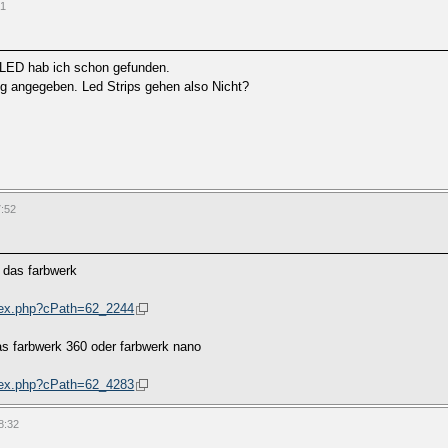
41
l LED hab ich schon gefunden.
ung angegeben. Led Strips gehen also Nicht?
7:52
s das farbwerk
ndex.php?cPath=62_2244
as farbwerk 360 oder farbwerk nano
ndex.php?cPath=62_4283
8:32