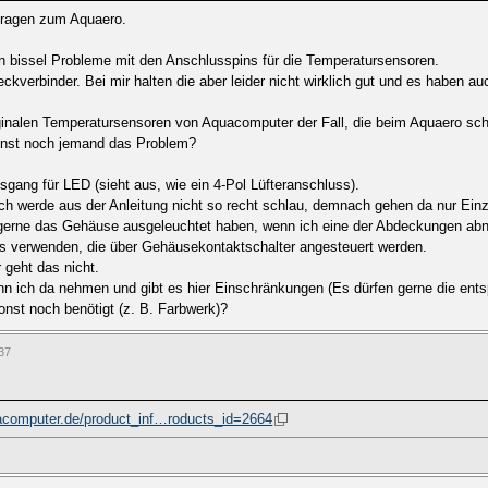
Fragen zum Aquaero.
n bissel Probleme mit den Anschlusspins für die Temperatursensoren.
verbinder. Bei mir halten die aber leider nicht wirklich gut und es haben auch
iginalen Temperatursensoren von Aquacomputer der Fall, die beim Aquaero sc
 sonst noch jemand das Problem?
sgang für LED (sieht aus, wie ein 4-Pol Lüfteranschluss).
h werde aus der Anleitung nicht so recht schlau, demnach gehen da nur Ein
e gerne das Gehäuse ausgeleuchtet haben, wenn ich eine der Abdeckungen a
es verwenden, die über Gehäusekontaktschalter angesteuert werden.
 geht das nicht.
nn ich da nehmen und gibt es hier Einschränkungen (Es dürfen gerne die ents
onst noch benötigt (z. B. Farbwerk)?
37
uacomputer.de/product_inf…roducts_id=2664