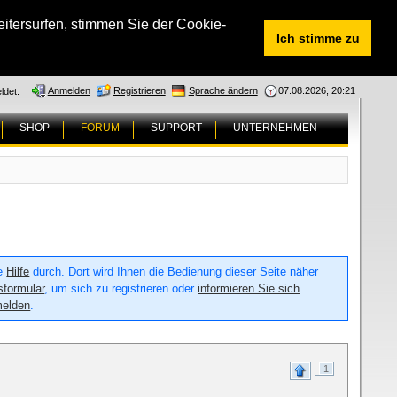
tersurfen, stimmen Sie der Cookie-
Ich stimme zu
Anmelden
Registrieren
Sprache ändern
07.08.2026, 20:21
ldet.
SHOP
FORUM
SUPPORT
UNTERNEHMEN
ie
Hilfe
durch. Dort wird Ihnen die Bedienung dieser Seite näher
sformular
, um sich zu registrieren oder
informieren Sie sich
melden
.
1