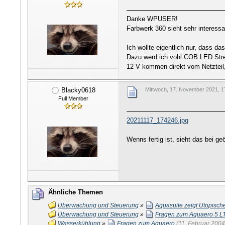
Danke WPUSER!
Farbwerk 360 sieht sehr interessa
Ich wollte eigentlich nur, dass 
Dazu werd ich vohl COB LED Stre
12 V kommen direkt vom Netzteil,
Blacky0618
Mittwoch, 17. November 2021, 1
Full Member
20211117_174246.jpg
Wenns fertig ist, sieht das bei 
Ähnliche Themen
Überwachung und Steuerung
»
Aquasuite zeigt Utopisch
Überwachung und Steuerung
»
Fragen zum Aquaero 5 L
Wasserkühlung
»
Fragen zum Aquaero
(11. Februar 2004