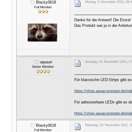
Blacky0618
Montag, 8. November 2021, 06:
Full Member
Danke für die Antwort! Die Einze
Das Produkt war ja in der Anleit
wpuser
Sonntag, 14. November 2021, 1
Senior Member
Für klassische LED-Strips gibt e
https://shop.aquacomputer.de/i
Für adressierbare LEDs gibt es d
https://shop.aquacomputer.de/i
Blacky0618
Dienstag, 16. November 2021, 1
Full Member