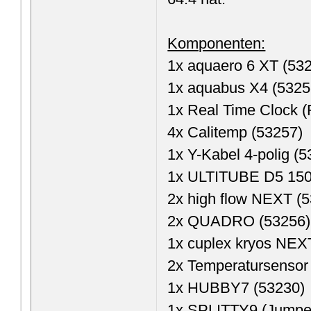
Komponenten:
1x aquaero 6 XT (53
1x aquabus X4 (5325
1x Real Time Clock 
4x Calitemp (53257)
1x Y-Kabel 4-polig (
1x ULTITUBE D5 15
2x high flow NEXT (
2x QUADRO (53256)
1x cuplex kryos NEX
2x Temperatursensor
1x HUBBY7 (53230)
1x SPLITTY9 (Jumpe