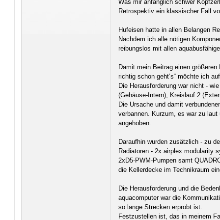
Was mir anfänglich schwer Kopfzerb
Retrospektiv ein klassischer Fall 
Hufeisen hatte in allen Belangen R
Nachdem ich alle nötigen Komponent
reibungslos mit allen aquabusfähi
Damit mein Beitrag einen größeren 
richtig schon geht’s“ möchte ich au
Die Herausforderung war nicht - wie
(Gehäuse-Intern), Kreislauf 2 (Exte
Die Ursache und damit verbundene
verbannen. Kurzum, es war zu laut
angehoben.
Daraufhin wurden zusätzlich - zu 
Radiatoren - 2x airplex modularit
2xD5-PWM-Pumpen samt QUADRO, 2x
die Kellerdecke im Technikraum ein
Die Herausforderung und die Bedenk
aquacomputer war die Kommunikatio
so lange Strecken erprobt ist.
Festzustellen ist, das in meinem Fa