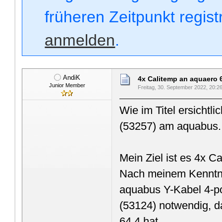
früheren Zeitpunkt regis
anmelden
.
AndiK
4x Calitemp an aquaero 
Junior Member
Freitag, 30. September 2022, 20:2
Wie im Titel ersicht
(53257) am aquabus.
Mein Ziel ist es 4x C
Nach meinem Kenntnis
aquabus Y-Kabel 4-po
(53124) notwendig, da
64.4 hat.