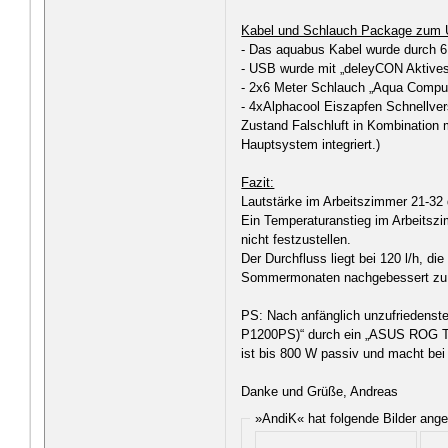
Kabel und Schlauch Package zum 
- Das aquabus Kabel wurde durch 6
- USB wurde mit „deleyCON Aktives
- 2x6 Meter Schlauch „Aqua Compu
- 4xAlphacool Eiszapfen Schnellver
Zustand Falschluft in Kombination
Hauptsystem integriert.)
Fazit:
Lautstärke im Arbeitszimmer 21-32 
Ein Temperaturanstieg im Arbeitszi
nicht festzustellen.
Der Durchfluss liegt bei 120 l/h, di
Sommermonaten nachgebessert zu
PS: Nach anfänglich unzufriedenst
P1200PS)“ durch ein „ASUS ROG 
ist bis 800 W passiv und macht be
Danke und Grüße, Andreas
»AndiK« hat folgende Bilder ang