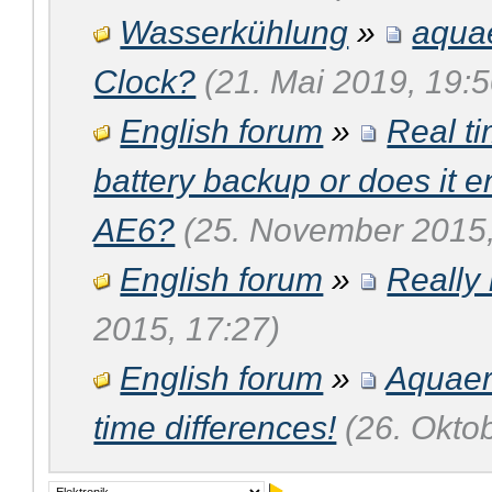
Wasserkühlung
»
aqua
Clock?
(21. Mai 2019, 19:5
English forum
»
Real t
battery backup or does it en
AE6?
(25. November 2015,
English forum
»
Really
2015, 17:27)
English forum
»
Aquaer
time differences!
(26. Okto