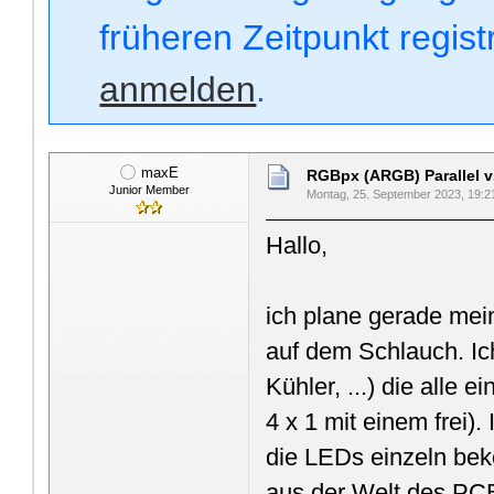
früheren Zeitpunkt regis
anmelden
.
maxE
RGBpx (ARGB) Parallel v
Junior Member
Montag, 25. September 2023, 19:2
Hallo,
ich plane gerade me
auf dem Schlauch. Ic
Kühler, ...) die all
4 x 1 mit einem frei)
die LEDs einzeln be
aus der Welt des PCB