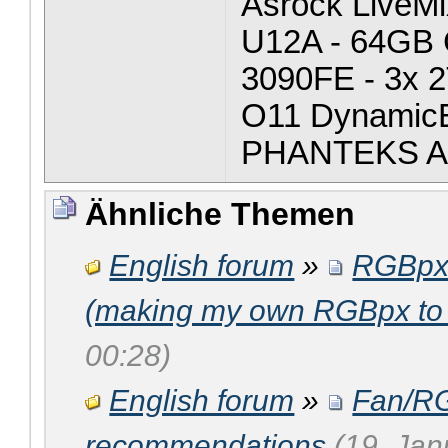
Asrock LiveMi
U12A - 64GB 
3090FE - 3x 
O11 Dynamic
PHANTEKS A
Ähnliche Themen
English forum
»
RGBpx c
(making my own RGBpx to
00:28)
English forum
»
Fan/RG
recommendations
(19. Jan