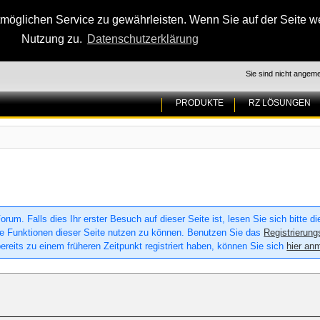
glichen Service zu gewährleisten. Wenn Sie auf der Seite wei
Nutzung zu.
Datenschutzerklärung
Sie sind nicht angeme
PRODUKTE
RZ LÖSUNGEN
um. Falls dies Ihr erster Besuch auf dieser Seite ist, lesen Sie sich bitte d
 alle Funktionen dieser Seite nutzen zu können. Benutzen Sie das
Registrierung
ereits zu einem früheren Zeitpunkt registriert haben, können Sie sich
hier an