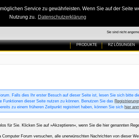
glichen Service zu gewährleisten. Wenn Sie auf der Seite wei
Nutzung zu.
Datenschutzerklärung
Sie sind nicht angeme
PRODUKTE
RZ LÖSUNGEN
um. Falls dies Ihr erster Besuch auf dieser Seite ist, lesen Sie sich bitte d
 alle Funktionen dieser Seite nutzen zu können. Benutzen Sie das
Registrierung
ereits zu einem früheren Zeitpunkt registriert haben, können Sie sich
hier an
enlos für Sie. Klicken Sie auf »Akzeptieren«, wenn Sie die hier genannten R
 Computer Forum versuchen, alle unerwünschten Nachrichten von dieser Websit