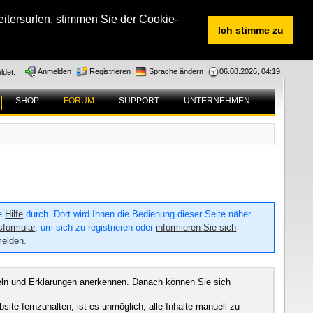
tersurfen, stimmen Sie der Cookie-
Ich stimme zu
Anmelden
Registrieren
Sprache ändern
06.08.2026, 04:19
ldet.
SHOP
FORUM
SUPPORT
UNTERNEHMEN
ie
Hilfe
durch. Dort wird Ihnen die Bedienung dieser Seite näher
sformular
, um sich zu registrieren oder
informieren Sie sich
melden
.
egeln und Erklärungen anerkennen. Danach können Sie sich
e fernzuhalten, ist es unmöglich, alle Inhalte manuell zu