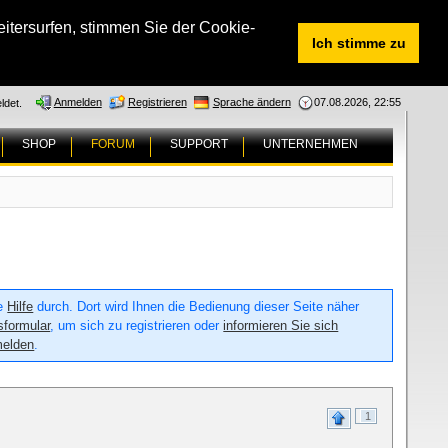
tersurfen, stimmen Sie der Cookie-
Ich stimme zu
Anmelden
Registrieren
Sprache ändern
07.08.2026, 22:55
ldet.
SHOP
FORUM
SUPPORT
UNTERNEHMEN
ie
Hilfe
durch. Dort wird Ihnen die Bedienung dieser Seite näher
sformular
, um sich zu registrieren oder
informieren Sie sich
melden
.
1