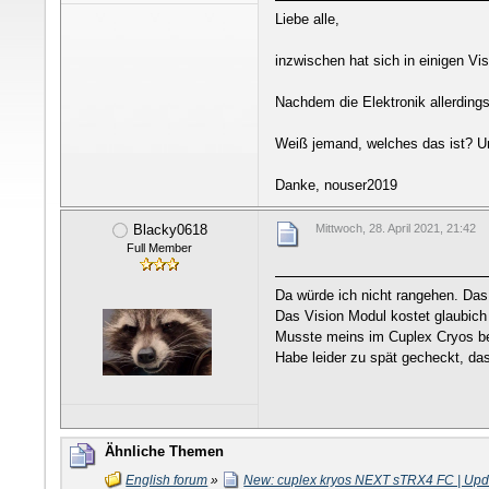
Liebe alle,
inzwischen hat sich in einigen V
Nachdem die Elektronik allerding
Weiß jemand, welches das ist? U
Danke, nouser2019
Blacky0618
Mittwoch, 28. April 2021, 21:42
Full Member
Da würde ich nicht rangehen. Das D
Das Vision Modul kostet glaubich
Musste meins im Cuplex Cryos ber
Habe leider zu spät gecheckt, da
Ähnliche Themen
English forum
»
New: cuplex kryos NEXT sTRX4 FC | Upd