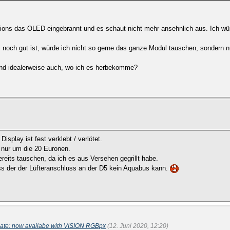
isions das OLED eingebrannt und es schaut nicht mehr ansehnlich aus. Ich wür
s noch gut ist, würde ich nicht so gerne das ganze Modul tauschen, sondern
nd idealerweise auch, wo ich es herbekomme?
isplay ist fest verklebt / verlötet.
 nur um die 20 Euronen.
eits tauschen, da ich es aus Versehen gegrillt habe.
ss der der Lüfteranschluss an der D5 kein Aquabus kann.
ate: now availabe with VISION RGBpx
(12. Juni 2020, 12:20)