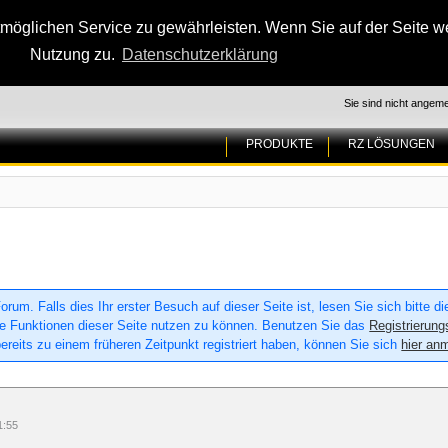
glichen Service zu gewährleisten. Wenn Sie auf der Seite wei
Nutzung zu.
Datenschutzerklärung
Sie sind nicht angeme
PRODUKTE
RZ LÖSUNGEN
um. Falls dies Ihr erster Besuch auf dieser Seite ist, lesen Sie sich bitte d
 alle Funktionen dieser Seite nutzen zu können. Benutzen Sie das
Registrierung
ereits zu einem früheren Zeitpunkt registriert haben, können Sie sich
hier an
1:55