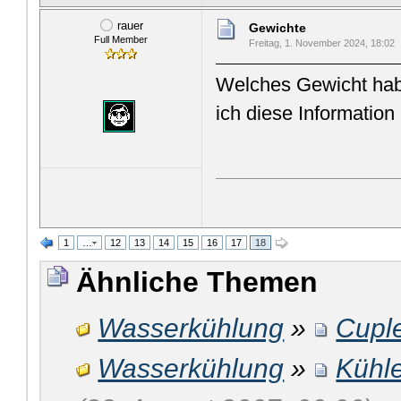
rauer
Gewichte
Full Member
Freitag, 1. November 2024, 18:02
Welches Gewicht hab
ich diese Information 
1
…
12
13
14
15
16
17
18
Ähnliche Themen
Wasserkühlung
»
Cupl
Wasserkühlung
»
Kühle