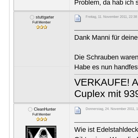
Problem, da hab ich 
stuttgarter
Freitag, 11. November 2011, 22:38
Full Member
Dank Manni für deine
Die Schrauben waren l
Habe es nun handfes
VERKAUFE! Air
Cuplex mit 93
CleanHunter
Donnerstag, 24. November 2011, 
Full Member
Wie ist Edelstahldeck