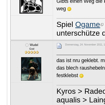
Gibts einen Weg die 
weg
Spiel
Ogame
unterschütze 
Wudel
Donnerstag, 24. November 2011, 
God
das ist nru geklebt. 
das blech raushebeln
festklebst
Kyros > Rade
aqualis > Lai