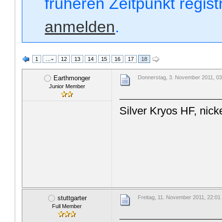
früheren Zeitpunkt regis
anmelden
.
1
…
12
13
14
15
16
17
18
Earthmonger
Donnerstag, 3. November 2011, 03
Junior Member
Silver Kryos HF, nick
stuttgarter
Freitag, 11. November 2011, 22:01
Full Member