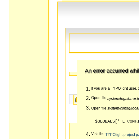
An error occurred whil
If you are a TYPOlight user, 
Open file
system/logs/error.
Forum
Hilfe
Open file
system/config/loca
$GLOBALS['TL_CONF
Visit the
TYPOlight project 
Aqua Computer Forum
»
Weitere