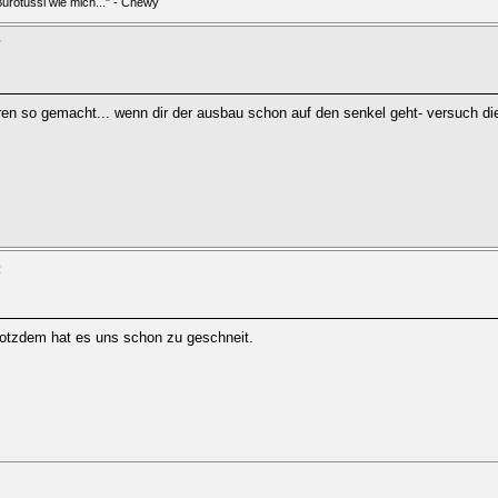
 Bürotussi wie mich..." - Chewy
7
hren so gemacht... wenn dir der ausbau schon auf den senkel geht- versuch 
2
rotzdem hat es uns schon zu geschneit.