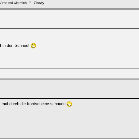
 Bürotussi wie mich..." - Chewy
0
ht in den Schnee!
2
u mal durch die frontscheibe schauen