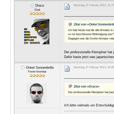
Draco
Samstag, 8. Februar 2014, 21:3
God
Zitat von »Onkel Sonnenbril
Ich hab heute mal die alte Armatur i
so ne beschissene Befestigung aus
Dagegen war die Grohe-Armatur relat
Der professionelle Klemptner hat
Dafür haste jetzt was japanische
Onkel Sonnenbrille
Samstag, 8. Februar 2014, 22:0
Foren-Inventar
Zitat von »Draco«
Der professionelle Klemptner hat pa
Ich bitte vielmals um Entschuldig