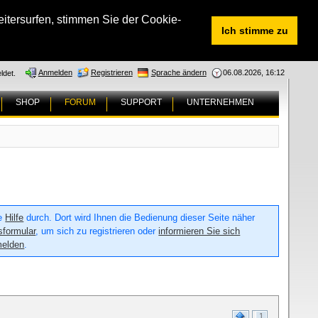
tersurfen, stimmen Sie der Cookie-
Ich stimme zu
Anmelden
Registrieren
Sprache ändern
06.08.2026, 16:12
ldet.
SHOP
FORUM
SUPPORT
UNTERNEHMEN
ie
Hilfe
durch. Dort wird Ihnen die Bedienung dieser Seite näher
sformular
, um sich zu registrieren oder
informieren Sie sich
melden
.
1