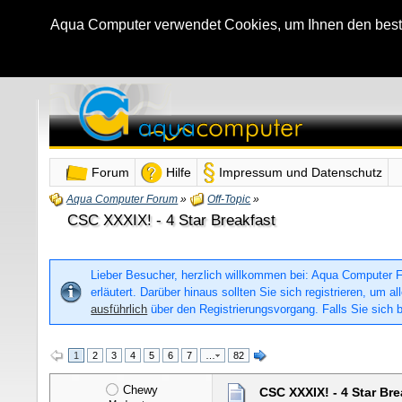
Aqua Computer verwendet Cookies, um Ihnen den bestmö
Forum
Hilfe
Impressum und Datenschutz
Aqua Computer Forum
»
Off-Topic
»
CSC XXXIX! - 4 Star Breakfast
Lieber Besucher, herzlich willkommen bei: Aqua Computer For
erläutert. Darüber hinaus sollten Sie sich registrieren, um
ausführlich
über den Registrierungsvorgang. Falls Sie sich b
1
2
3
4
5
6
7
…
82
Chewy
CSC XXXIX! - 4 Star Bre