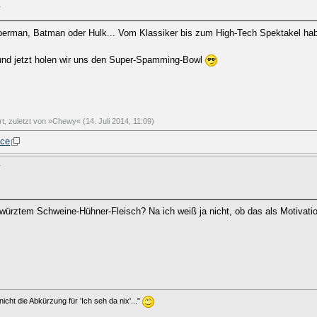
1
perman, Batman oder Hulk... Vom Klassiker bis zum High-Tech Spektakel haben
und jetzt holen wir uns den Super-Spamming-Bowl
rt, zuletzt von »Chewy« (14. Juli 2014, 11:09)
nce
7
würztem Schweine-Hühner-Fleisch? Na ich weiß ja nicht, ob das als Motivatio
icht die Abkürzung für 'Ich seh da nix'..."