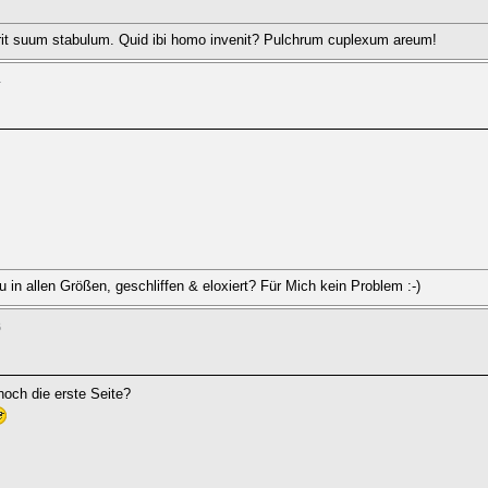
rit suum stabulum. Quid ibi homo invenit? Pulchrum cuplexum areum!
4
u in allen Größen, geschliffen & eloxiert? Für Mich kein Problem :-)
6
och die erste Seite?