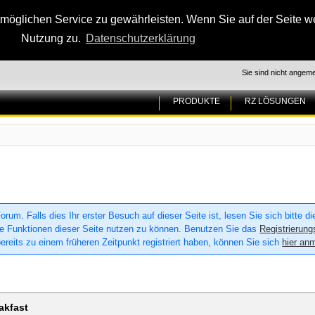
glichen Service zu gewährleisten. Wenn Sie auf der Seite wei
Nutzung zu.
Datenschutzerklärung
Sie sind nicht angeme
PRODUKTE
RZ LÖSUNGEN
um. Falls dies Ihr erster Besuch auf dieser Seite ist, lesen Sie sich bitte d
 alle Funktionen dieser Seite nutzen zu können. Benutzen Sie das
Registrierung
ereits zu einem früheren Zeitpunkt registriert haben, können Sie sich
hier an
akfast