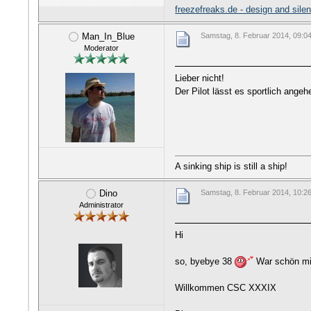
freezefreaks.de - design and sile
Man_In_Blue
Samstag, 8. Februar 2014, 09:0
Moderator
Lieber nicht!
Der Pilot lässt es sportlich ange
A sinking ship is still a ship!
Dino
Samstag, 8. Februar 2014, 10:2
Administrator
Hi
so, byebye 38
War schön mi
Willkommen CSC XXXIX