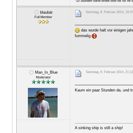
"10 Stunden harte Arbeit sind nix für ne
blaubär
Samstag, 8. Februar 2014, 19:3
Full Member
das wurde halt vor einigen ja
fummelig
Man_In_Blue
Samstag, 8. Februar 2014, 21:1
Moderator
Kaum ein paar Stunden da, und t
A sinking ship is still a ship!