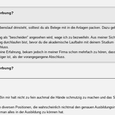
werbung?
benslauf drinsteht, solltest du als Belege mit in die Anlagen packen. Dazu ge
g als "bescheiden" angesehen wird, wage ich zu bezweifeln. Aus meiner Sicht 
ung durchlaufen bist, bevor du die akademische Laufbahn mit deinem Studium e
chluss.
eine Erfahrung, bekam jedoch in meiner Firma schon mehrfach zu hören, das
htiger ist, als der vorangegangene Abschluss.
werbung?
 Bin mir halt nicht zu fein auchmal die Hände schmutzig zu machen und das S
in diversen Positionen, die wahrscheinlich nichtmal den genauen Ausbildungsi
 man alles in der Ausbildung zu können hat.