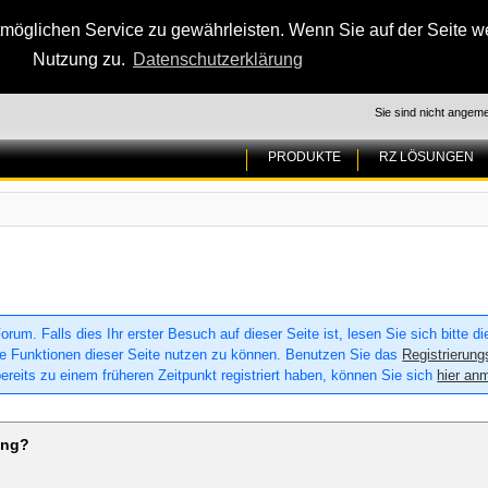
glichen Service zu gewährleisten. Wenn Sie auf der Seite wei
Nutzung zu.
Datenschutzerklärung
Sie sind nicht angeme
PRODUKTE
RZ LÖSUNGEN
um. Falls dies Ihr erster Besuch auf dieser Seite ist, lesen Sie sich bitte d
 alle Funktionen dieser Seite nutzen zu können. Benutzen Sie das
Registrierung
ereits zu einem früheren Zeitpunkt registriert haben, können Sie sich
hier an
ung?