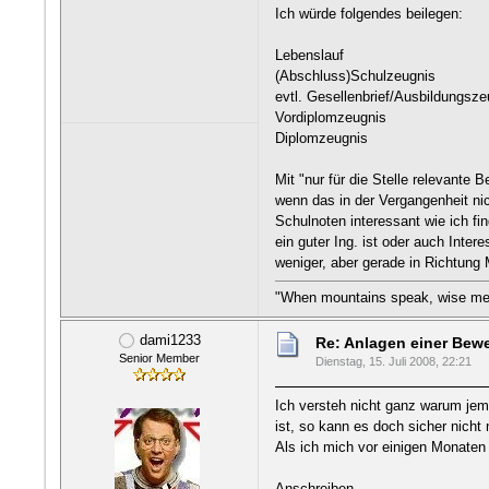
Ich würde folgendes beilegen:
Lebenslauf
(Abschluss)Schulzeugnis
evtl. Gesellenbrief/Ausbildungsze
Vordiplomzeugnis
Diplomzeugnis
Mit "nur für die Stelle relevante
wenn das in der Vergangenheit ni
Schulnoten interessant wie ich f
ein guter Ing. ist oder auch Inter
weniger, aber gerade in Richtung
"When mountains speak, wise men
dami1233
Re: Anlagen einer Be
Senior Member
Dienstag, 15. Juli 2008, 22:21
Ich versteh nicht ganz warum jem
ist, so kann es doch sicher nich
Als ich mich vor einigen Monaten
Anschreiben