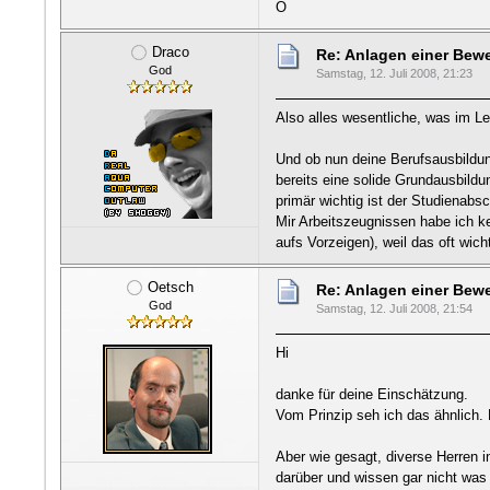
Ö
Draco
Re: Anlagen einer Be
God
Samstag, 12. Juli 2008, 21:23
Also alles wesentliche, was im Le
Und ob nun deine Berufsausbildun
bereits eine solide Grundausbild
primär wichtig ist der Studienabs
Mir Arbeitszeugnissen habe ich k
aufs Vorzeigen), weil das oft wic
Oetsch
Re: Anlagen einer Be
God
Samstag, 12. Juli 2008, 21:54
Hi
danke für deine Einschätzung.
Vom Prinzip seh ich das ähnlich.
Aber wie gesagt, diverse Herren 
darüber und wissen gar nicht was