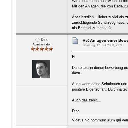
Wie siehts denn aus, wenn du bei
Mit den Anlagen, die von Bedeutun
Aber letztlich... lieber zuviel al
zurückliegende Schulzeugnisse. E
als Beispiel zu nennen).
Dino
Re: Anlagen einer Be
Administrator
Samstag, 12. Juli 2008, 22:33
Hi
Du soltest in deiner bewerbung ni
dazu.
Auch wenn deine Schulnoten udn d
positive Eigenschaft: Durchhaltev
Auch das zählt...
Dino
Videtis hic hommunculum qui ver