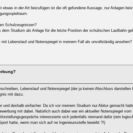
t etwas in der Art beizufügen ist die oft gefundene Aussage, nur Anlagen beiz
egungsspielraum.
 den Schulzeugnissen?
 dem Studium als Anlage für die letzte Position der schulischen Laufbahn ge
e mit Lebenslauf und Notenspiegel in meinem Fall als unvollständig ansehen?
werbung?
schreiben, Lebenslauf und Notenspiegel (der ja keinen Abschluss darstellen 
gnis mit dazu.
er und deshalb einfacher. Da ich vor meinem Studium nur Abitur gemacht hatt
werbung mit dabei. Natürlich auch dabei war ein aktueller Notenspiegel vom
Vorstellungsgesprächs interessierte sich jedenfalls niemand dafür (rein logi
Sport hatte, wenn man sich auf ne Ingenieursstelle bewirbt ?!)