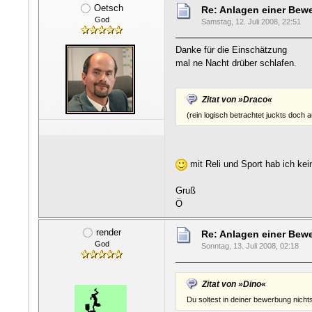
Oetsch
Re: Anlagen einer Be
God
Samstag, 12. Juli 2008, 22:51
Danke für die Einschätzung
mal ne Nacht drüber schlafen.
Zitat von »Draco«
(rein logisch betrachtet juckts doch
mit Reli und Sport hab ich ke
Gruß
Ö
render
Re: Anlagen einer Be
God
Sonntag, 13. Juli 2008, 02:18
Zitat von »Dino«
Du soltest in deiner bewerbung nicht