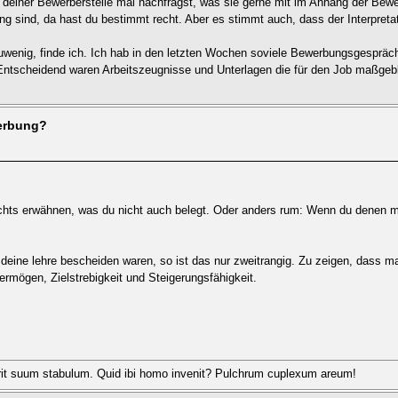
 deiner Bewerberstelle mal nachfragst, was sie gerne mit im Anhang der Bew
g sind, da hast du bestimmt recht. Aber es stimmt auch, dass der Interpretat
s zuwenig, finde ich. Ich hab in den letzten Wochen soviele Bewerbungsgespräch
ntscheidend waren Arbeitszeugnisse und Unterlagen die für den Job maßgebl
werbung?
chts erwähnen, was du nicht auch belegt. Oder anders rum: Wenn du denen mitte
eine lehre bescheiden waren, so ist das nur zweitrangig. Zu zeigen, dass ma
ermögen, Zielstrebigkeit und Steigerungsfähigkeit.
rit suum stabulum. Quid ibi homo invenit? Pulchrum cuplexum areum!