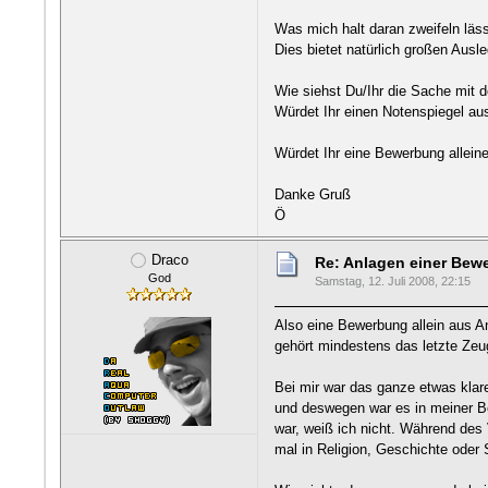
Was mich halt daran zweifeln läss
Dies bietet natürlich großen Ausl
Wie siehst Du/Ihr die Sache mit
Würdet Ihr einen Notenspiegel aus
Würdet Ihr eine Bewerbung allein
Danke Gruß
Ö
Draco
Re: Anlagen einer Be
God
Samstag, 12. Juli 2008, 22:15
Also eine Bewerbung allein aus An
gehört mindestens das letzte Zeu
Bei mir war das ganze etwas klar
und deswegen war es in meiner Be
war, weiß ich nicht. Während des 
mal in Religion, Geschichte oder 