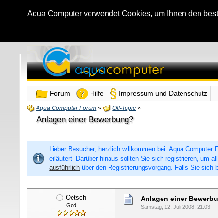
Aqua Computer verwendet Cookies, um Ihnen den bestmö
Forum
Hilfe
Impressum und Datenschutz
Aqua Computer Forum
»
Off-Topic
»
Anlagen einer Bewerbung?
Lieber Besucher, herzlich willkommen bei: Aqua Computer For
erläutert. Darüber hinaus sollten Sie sich registrieren, um
ausführlich
über den Registrierungsvorgang. Falls Sie sich b
Oetsch
Anlagen einer Bewerb
God
Samstag, 12. Juli 2008, 21:03