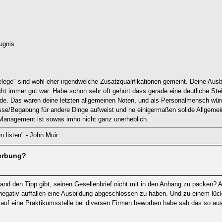
ugnis
 Belege" sind wohl eher irgendwelche Zusatzqualifikationen gemeint. Deine Ausb
cht immer gut war. Habe schon sehr oft gehört dass gerade eine deutliche St
inde. Das waren deine letzten allgemeinen Noten, und als Personalmensch würd
esse/Begabung für andere Dinge aufweist und ne einigermaßen solide Allgemeinbi
 Management ist sowas imho nicht ganz unerheblich.
 listen" - John Muir
werbung?
and den Tipp gibt, seinen Gesellenbrief nicht mit in den Anhang zu packen? 
t negativ auffallen eine Ausbildung abgeschlossen zu haben. Und zu einem lü
 auf eine Praktikumsstelle bei diversen Firmen beworben habe sah das so au