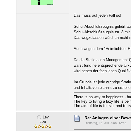
Das muss auf jeden Fall so!
Schul-Abschlußzeugnis gehört auc
Schul-Abschlußzeugnis zu .8 mit 
Das wegzulassen würd ich nicht ri
Auch wegen dem "Heimlichtuer-Eff
Da die Stelle auch Management-Qua
warst (und ne entsprechende Urkun
wird neben der fachlichen Qualifi
Im Grunde ist jede
wichtige
Statio
und Inhaltsverzeichnis zu erstell
There is no way to happiness - h
The key to living a lazy life is be
The aim of life is to live, and to 
Lev
Re: Anlagen einer Be
God
Dienstag, 15. Juli 2008, 12:45