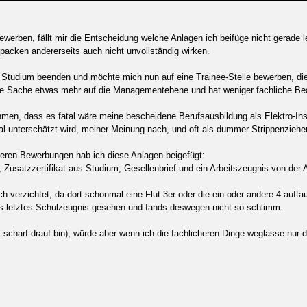
ewerben, fällt mir die Entscheidung welche Anlagen ich beifüge nicht gerade l
packen andererseits auch nicht unvollständig wirken.
g. Studium beenden und möchte mich nun auf eine Trainee-Stelle bewerben, d
lt die Sache etwas mehr auf die Managementebene und hat weniger fachliche B
men, dass es fatal wäre meine bescheidene Berufsausbildung als Elektro-Insta
tal unterschätzt wird, meiner Meinung nach, und oft als dummer Strippenzieher
eren Bewerbungen hab ich diese Anlagen beigefügt:
 Zusatzzertifikat aus Studium, Gesellenbrief und ein Arbeitszeugnis von der 
h verzichtet, da dort schonmal eine Flut 3er oder die ein oder andere 4 aufta
s letztes Schulzeugnis gesehen und fands deswegen nicht so schlimm.
ht scharf drauf bin), würde aber wenn ich die fachlicheren Dinge weglasse nur 