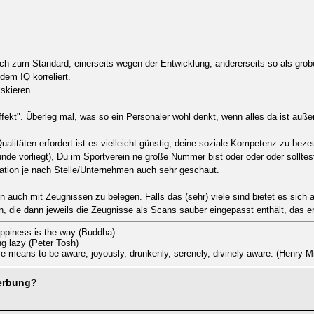
h zum Standard, einerseits wegen der Entwicklung, andererseits so als grobe
dem IQ korreliert.
skieren.
ekt". Überleg mal, was so ein Personaler wohl denkt, wenn alles da ist auß
litäten erfordert ist es vielleicht günstig, deine soziale Kompetenz zu beze
de vorliegt), Du im Sportverein ne große Nummer bist oder oder oder solltes
kation je nach Stelle/Unternehmen auch sehr geschaut.
n auch mit Zeugnissen zu belegen. Falls das (sehr) viele sind bietet es sic
en, die dann jeweils die Zeugnisse als Scans sauber eingepasst enthält, das er
appiness is the way (Buddha)
ing lazy (Peter Tosh)
live means to be aware, joyously, drunkenly, serenely, divinely aware. (Henry Mi
werbung?