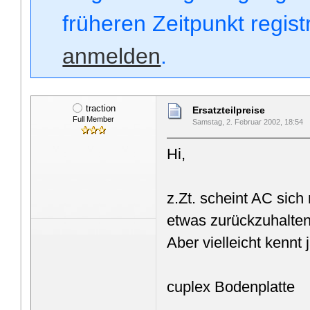
früheren Zeitpunkt regis
anmelden
.
traction
Ersatzteilpreise
Full Member
Samstag, 2. Februar 2002, 18:54
Hi,
z.Zt. scheint AC sic
etwas zurückzuhalten
Aber vielleicht kennt 
cuplex Bodenplatte