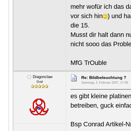
mehr wofür ich das da
vor sich hin
) und ha
die 15.
Musst dir halt dann n
nicht sooo das Probl
MfG TrOuble
Dragonclaw
Re: Bildbeleuchtung ?
God
Samstag, 3. Februar 2007, 17:49
es gibt kleine platine
betreiben, guck einf
Bsp Conrad Artikel-Nr