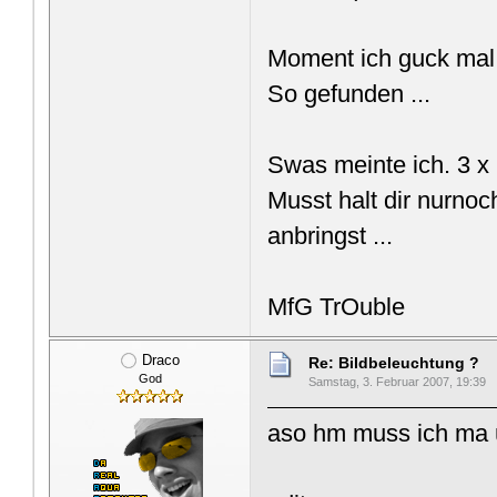
Moment ich guck mal o
So gefunden ...
Swas meinte ich. 3 x
Musst halt dir nurnoc
anbringst ...
MfG TrOuble
Draco
Re: Bildbeleuchtung ?
God
Samstag, 3. Februar 2007, 19:39
aso hm muss ich ma ü