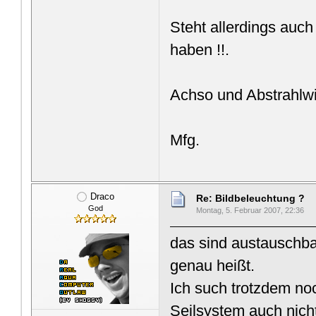
Steht allerdings auch
haben !!.
Achso und Abstrahlwi
Mfg.
Draco
Re: Bildbeleuchtung ?
God
Montag, 5. Februar 2007, 22:36
das sind austauschba
genau heißt.
Ich such trotzdem noc
Seilsystem auch nicht,