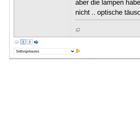
aber die lampen haben
nicht .. optische täus
1
2