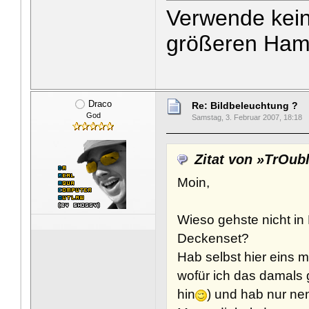
Verwende kein
größeren Ham
Draco
Re: Bildbeleuchtung ?
God
Samstag, 3. Februar 2007, 18:18
Zitat von »TrOub
Moin,
Wieso gehste nicht in
Deckenset?
Hab selbst hier eins m
wofür ich das damals g
hin
) und hab nur nen