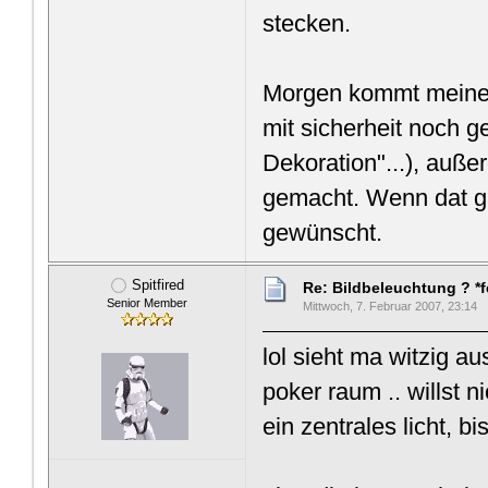
stecken.
Morgen kommt meine 
mit sicherheit noch ge
Dekoration"...), auß
gemacht. Wenn dat gan
gewünscht.
Spitfired
Re: Bildbeleuchtung ? *fe
Senior Member
Mittwoch, 7. Februar 2007, 23:14
lol sieht ma witzig au
poker raum .. willst 
ein zentrales licht, b