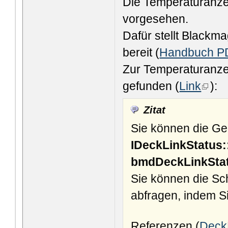
Die Temperaturanzei
vorgesehen.
Dafür stellt Blackm
bereit (
Handbuch P
Zur Temperaturanze
gefunden (
Link
):
Zitat
Sie können die Ge
IDeckLinkStatus:
bmdDeckLinkSta
Sie können die Sch
abfragen, indem S
Referenzen (
Deck