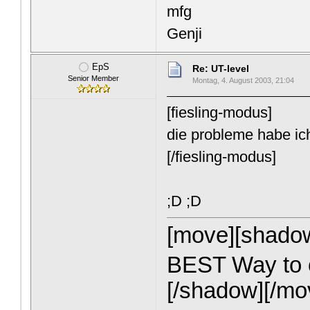
mfg
Genji
EpS
Re: UT-level
Senior Member
Montag, 4. August 2003, 21:04
[fiesling-modus]
die probleme habe ic
[/fiesling-modus]
;D ;D
[move][shado
BEST Way to c
[/shadow][/mo