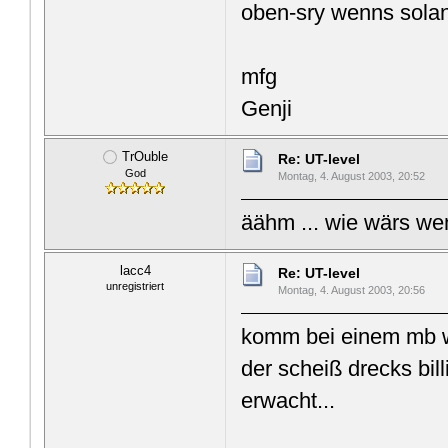
oben-sry wenns solang
mfg
Genji
TrOuble
Re: UT-level
God
Montag, 4. August 2003, 20:52
äähm ... wie wärs we
lacc4
Re: UT-level
unregistriert
Montag, 4. August 2003, 20:56
komm bei einem mb wä
der scheiß drecks bil
erwacht...