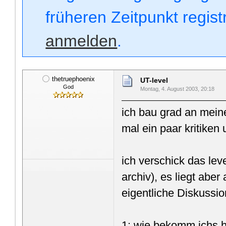
früheren Zeitpunkt regis
anmelden
.
thetruephoenix
UT-level
God
Montag, 4. August 2003, 20:18
ich bau grad an mein
mal ein paar kritiken
ich verschick das le
archiv), es liegt aber
eigentliche Diskussi
1: wie bekomm ichs h