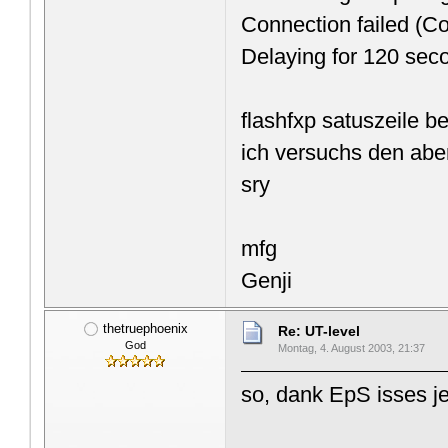
Connection failed (Co
Delaying for 120 sec
flashfxp satuszeile b
ich versuchs den abe
sry
mfg
Genji
thetruephoenix
Re: UT-level
God
Montag, 4. August 2003, 21:37
so, dank EpS isses j