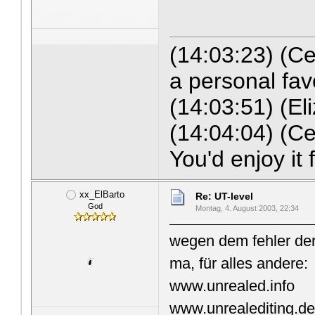
(14:03:23) (C
a personal fav
(14:03:51) (Eli
(14:04:04) (Ce
You'd enjoy it
xx_ElBarto
Re: UT-level
God
Montag, 4. August 2003, 22:34
wegen dem fehler der
ma, für alles andere:
www.unrealed.info
www.unrealediting.d