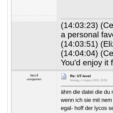
(14:03:23) (C
a personal fav
(14:03:51) (Eli
(14:04:04) (Ce
You'd enjoy it
lacc4
Re: UT-level
unregistriert
Montag, 4. August 2003, 20:50
ähm die datei die du 
wenn ich sie mit nem
egal- hoff der lycos s