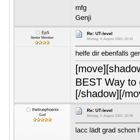
mfg
Genji
EpS
Re: UT-level
Senior Member
Montag, 4. August 2003, 20:34
helfe dir ebenfalls g
[move][shado
BEST Way to c
[/shadow][/mo
thetruephoenix
Re: UT-level
God
Montag, 4. August 2003, 20:38
lacc lädt grad schon 