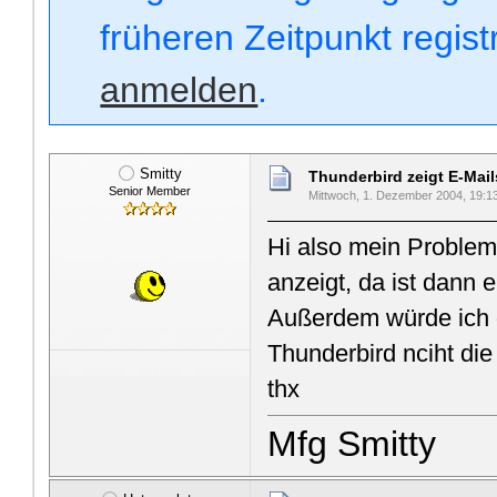
früheren Zeitpunkt regis
anmelden
.
Smitty
Thunderbird zeigt E-Mail
Senior Member
Mittwoch, 1. Dezember 2004, 19:1
Hi also mein Problem 
anzeigt, da ist dann 
Außerdem würde ich g
Thunderbird nciht die
thx
Mfg Smitty