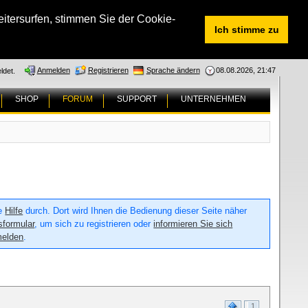
tersurfen, stimmen Sie der Cookie-
Ich stimme zu
Anmelden
Registrieren
Sprache ändern
08.08.2026, 21:47
ldet.
SHOP
FORUM
SUPPORT
UNTERNEHMEN
ie
Hilfe
durch. Dort wird Ihnen die Bedienung dieser Seite näher
sformular
, um sich zu registrieren oder
informieren Sie sich
melden
.
1