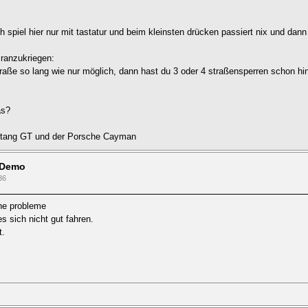
ch spiel hier nur mit tastatur und beim kleinsten drücken passiert nix und dan
 ranzukriegen:
traße so lang wie nur möglich, dann hast du 3 oder 4 straßensperren schon h
as?
Mustang GT und der Porsche Cayman
 Demo
36
ine probleme
s sich nicht gut fahren.
t.