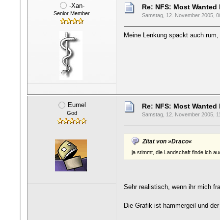
-Xan-
Re: NFS: Most Wanted
Senior Member
Samstag, 12. November 2005, 0
Meine Lenkung spackt auch rum, 
Eumel
Re: NFS: Most Wanted
God
Samstag, 12. November 2005, 1
Zitat von »Draco«
ja stimmt, die Landschaft finde ich a
Sehr realistisch, wenn ihr mich f
Die Grafik ist hammergeil und d