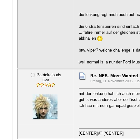
die lenkung regt mich auch auf, i
die 6 straßensperren sind einfach
1. fahre immer auf der gleichen s
abknallen
btw. viper? welche challenge is d
weil normal is ja nur der Ford 
Patrickclouds
Re: NFS: Most Wanted
God
Freitag, 11. November 2005, 21:
mit der lenkung hab ich auch me
gut is was anderes aber so lässt e
ich hab mit nem gamepad gespiel
[CENTER]
[/CENTER]