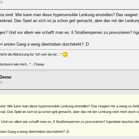
28
 sind: Wie kann man diese hypersensible Lenkung einstellen? Das reagiert mi
nkrad. Das Spiel an sich ist ja schon geil gemacht, aber das mit der Lenkung
ges? Und vor allem wie schafft man es, 6 Straßensperren zu provozieren? Irgen
im ersten Gang a weng übertrieben durchdreht? ;D
icht die Abkürzung für 'Ich seh da nix'..."
 Bürotussi wie mich..." - Chewy
 Demo
31
nd: Wie kann man diese hypersensible Lenkung einstellen? Das reagiert mir a weng zu heftig
ad. Das Spiel an sich ist ja schon geil gemacht, aber das mit der Lenkung stört mich doch sc
 Und vor allem wie schafft man es, 6 Straßensperren zu provozieren? Irgendwie tauchen die be
ersten Gang a weng übertrieben durchdreht? ;D