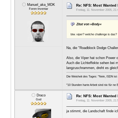
Manuel_aka_MDK
Re: NFS: Most Wanted
Foren-Inventar
Freitag, 11. November 2005, 21:
Zitat von »Body«
btw. viper? welche challenge is das?
Na, die "Roadblock Dodge Challeng
Also, die Viper hat schon Power o
Auch die Lichteffekte sehen bei mi
langzuschrammen, dreht es gleich
Die Weisheit des Tages: "Nein, ISDN ist n
"10 Stunden harte Arbeit sind nix für ne
Draco
Re: NFS: Most Wanted
God
Freitag, 11. November 2005, 21:
ja stimmt, die Landschaft finde i