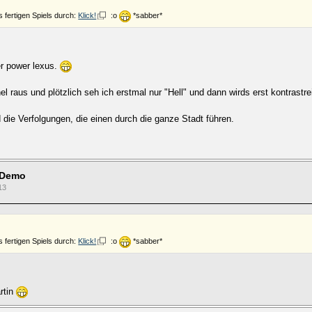
s fertigen Spiels durch:
Klick!
:o
*sabber*
er power lexus.
el raus und plötzlich seh ich erstmal nur "Hell" und dann wirds erst kontrastr
die Verfolgungen, die einen durch die ganze Stadt führen.
 Demo
13
s fertigen Spiels durch:
Klick!
:o
*sabber*
rtin