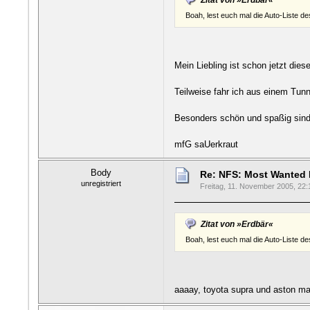
Zitat von »Erdbär«
Boah, lest euch mal die Auto-Liste de
Mein Liebling ist schon jetzt dies
Teilweise fahr ich aus einem Tunn
Besonders schön und spaßig sind 
mfG saUerkraut
Body
Re: NFS: Most Wanted
unregistriert
Freitag, 11. November 2005, 22:
Zitat von »Erdbär«
Boah, lest euch mal die Auto-Liste de
aaaay, toyota supra und aston ma