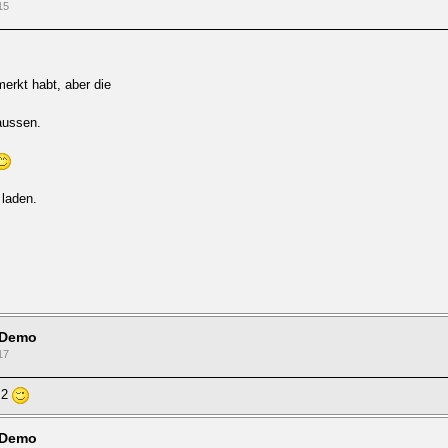
15
merkt habt, aber die
aussen.
laden.
 Demo
17
 2
 Demo