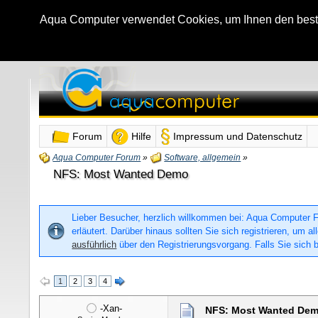
Aqua Computer verwendet Cookies, um Ihnen den bestmö
Forum
Hilfe
Impressum und Datenschutz
Aqua Computer Forum
»
Software, allgemein
»
NFS: Most Wanted Demo
Lieber Besucher, herzlich willkommen bei: Aqua Computer For
erläutert. Darüber hinaus sollten Sie sich registrieren, um
ausführlich
über den Registrierungsvorgang. Falls Sie sich b
1
2
3
4
-Xan-
NFS: Most Wanted De