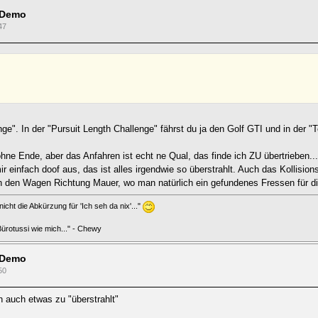
 Demo
47
e". In der "Pursuit Length Challenge" fährst du ja den Golf GTI und in der "T
hne Ende, aber das Anfahren ist echt ne Qual, das finde ich ZU übertrieben...
r einfach doof aus, das ist alles irgendwie so überstrahlt. Auch das Kollision
 den Wagen Richtung Mauer, wo man natürlich ein gefundenes Fressen für die
icht die Abkürzung für 'Ich seh da nix'..."
 Bürotussi wie mich..." - Chewy
 Demo
50
ch auch etwas zu "überstrahlt"