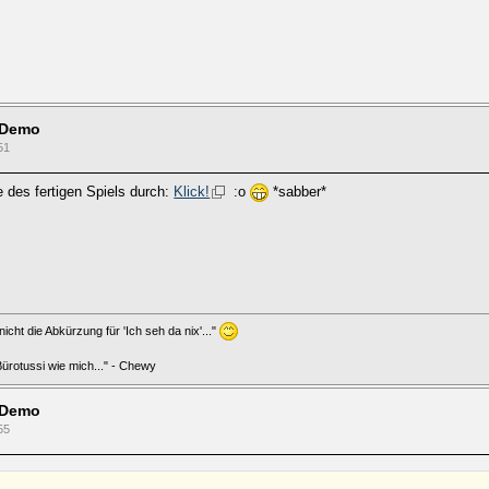
 Demo
51
e des fertigen Spiels durch:
Klick!
:o
*sabber*
icht die Abkürzung für 'Ich seh da nix'..."
 Bürotussi wie mich..." - Chewy
 Demo
55