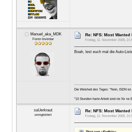
Manuel_aka_MDK
Re: NFS: Most Wanted
Foren-Inventar
Freitag, 11. November 2005, 21:
Boah, lest euch mal die Auto-List
Die Weisheit des Tages: "Nein, ISDN ist n
"10 Stunden harte Arbeit sind nix für ne
saUerkraut
Re: NFS: Most Wanted
unregistriert
Freitag, 11. November 2005, 21: