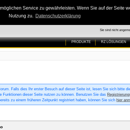
glichen Service zu gewährleisten. Wenn Sie auf der Seite wei
Nutzung zu.
Datenschutzerklärung
Sie sind nicht angeme
PRODUKTE
RZ LÖSUNGEN
um. Falls dies Ihr erster Besuch auf dieser Seite ist, lesen Sie sich bitte d
 alle Funktionen dieser Seite nutzen zu können. Benutzen Sie das
Registrierung
ereits zu einem früheren Zeitpunkt registriert haben, können Sie sich
hier an
mo