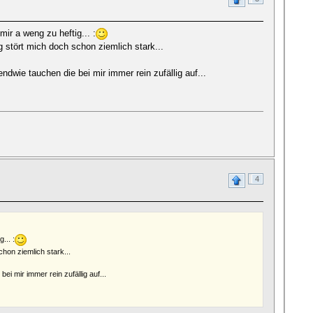
r a weng zu heftig... :
 stört mich doch schon ziemlich stark...
dwie tauchen die bei mir immer rein zufällig auf...
4
... :
hon ziemlich stark...
i mir immer rein zufällig auf...