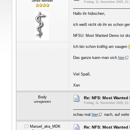
Senior Member
Freitag, 11. November 2005, 21:
Hallo ihr hübschen,
ich weiß nicht ob ihr es schon ge
NFSU: Most Wanted Demo ist dr
Ich bin schon kräftig am saugen
Das ganze kann man sich
hier
Viel Spaß,
Xan
Body
Re: NFS: Most Wanted
unregistriert
Freitag, 11. November 2005, 21:
schau mal
hier
nach, auf seite
Manuel_aka_MDK
Re: NFS: Most Wanted