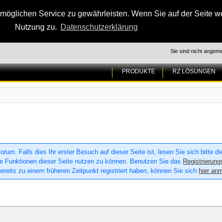
glichen Service zu gewährleisten. Wenn Sie auf der Seite wei
Nutzung zu.
Datenschutzerklärung
Sie sind nicht angeme
PRODUKTE
RZ LÖSUNGEN
um. Falls dies Ihr erster Besuch auf dieser Seite ist, lesen Sie sich bitte d
 alle Funktionen dieser Seite nutzen zu können. Benutzen Sie das
Registrierung
ereits zu einem früheren Zeitpunkt registriert haben, können Sie sich
hier an