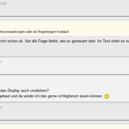
13:08
gkeitsschwankungen oder ein Regenbogen-Farblauf.
ich schon ok. Nur die Frage bleibt, wie es gesteuert wird. Im Text steht so 
31
e das Display auch umdrehen?
gebaut und da würde ich das gerne richtigherum lesen können.
29