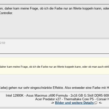
en, daher kam meine Frage, ob ich die Farbe nur an Werte koppeln kann, oder
ntroller.
12:59
 daher kam meine Frage, ob ich die Farbe nur an Werte koppeln kann, oder ob man auch einf
e Farbe) gehen nur sehr eingeschränkte Effekte. Also entweder eine Farbe mit
Intel 12900K - Asus Maximus z690 Formula - 2x16 GB G.Skill DDR5 600
Acer Predator x27 - Thermaltake Core P5 - Corsair 
->
Bilder und weitere Details
<-