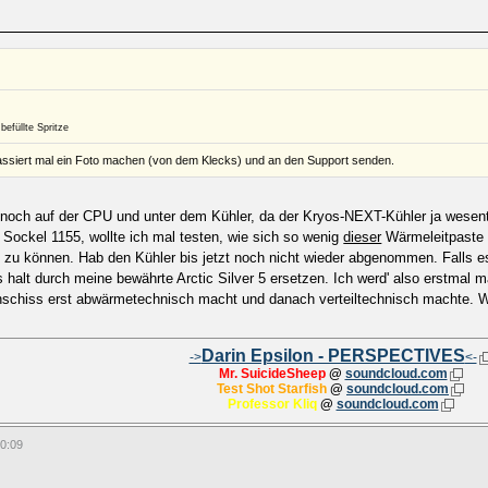
befüllte Spritze
ssiert mal ein Foto machen (von dem Klecks) und an den Support senden.
noch auf der CPU und unter dem Kühler, da der Kryos-NEXT-Kühler ja wesentlich 
 Sockel 1155, wollte ich mal testen, wie sich so wenig
dieser
Wärmeleitpaste 
 zu können. Hab den Kühler bis jetzt noch nicht wieder abgenommen. Falls es 
 halt durch meine bewährte Arctic Silver 5 ersetzen. Ich werd' also erstm
enschiss erst abwärmetechnisch macht und danach verteiltechnisch machte. 
Darin Epsilon - PERSPECTIVES
->
<-
Mr. SuicideSheep
@
soundcloud.com
Test Shot Starfish
@
soundcloud.com
Professor Kliq
@
soundcloud.com
10:09