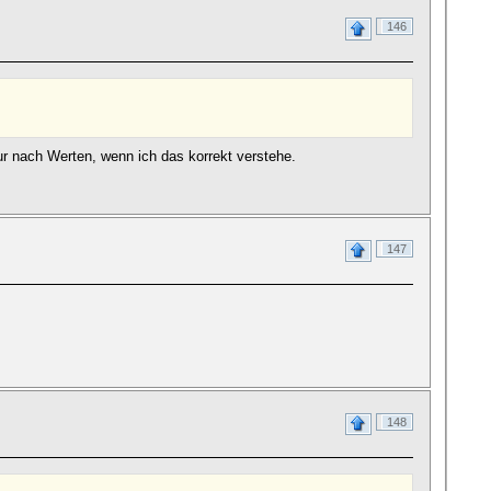
146
nur nach Werten, wenn ich das korrekt verstehe.
147
148