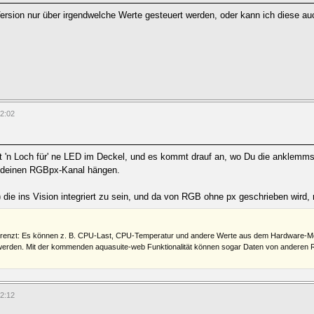
ersion nur über irgendwelche Werte gesteuert werden, oder kann ich diese a
12:02
ist 'n Loch für' ne LED im Deckel, und es kommt drauf an, wo Du die anklemm
endeinen RGBpx-Kanal hängen.
?) die ins Vision integriert zu sein, und da von RGB ohne px geschrieben wird
egrenzt: Es können z. B. CPU-Last, CPU-Temperatur und andere Werte aus dem Hardware-M
erden. Mit der kommenden aquasuite-web Funktionalität können sogar Daten von anderen Rech
12:12