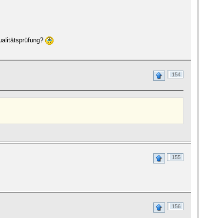
ualitätsprüfung?
154
155
156