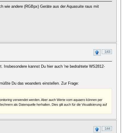
uch wie andere (RGBpx) Geräte aus der Aquasuite raus mit
143
st. Insbesondere kannst Du hier auch 'ne bedrahtete WS2812-
, müßte Du das woanders einstellen. Zur Frage:
onitoring verwendet werden. Aber auch Werte vom aquaero können per
nern als Datenquelle herhalten. Dies gilt auch für die Visualisierung auf
144