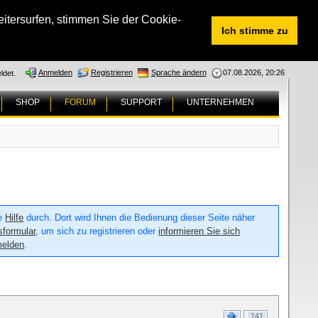
tersurfen, stimmen Sie der Cookie-
Ich stimme zu
Anmelden
Registrieren
Sprache ändern
07.08.2026, 20:26
ldet.
SHOP
FORUM
SUPPORT
UNTERNEHMEN
ie
Hilfe
durch. Dort wird Ihnen die Bedienung dieser Seite näher
sformular
, um sich zu registrieren oder
informieren Sie sich
melden
.
141