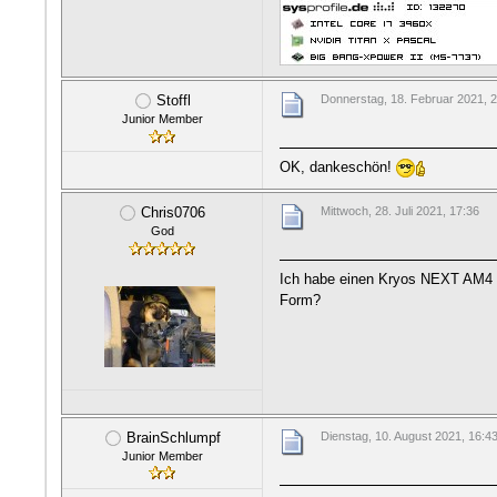
Stoffl
Donnerstag, 18. Februar 2021, 
Junior Member
OK, dankeschön!
Chris0706
Mittwoch, 28. Juli 2021, 17:36
God
Ich habe einen Kryos NEXT AM4 un
Form?
BrainSchlumpf
Dienstag, 10. August 2021, 16:4
Junior Member