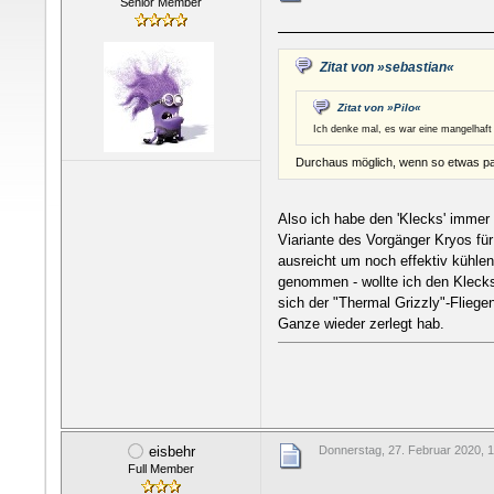
Senior Member
Zitat von »sebastian«
Zitat von »Pilo«
Ich denke mal, es war eine mangelhaft 
Durchaus möglich, wenn so etwas pa
Also ich habe den 'Klecks' immer 
Viariante des Vorgänger Kryos für
ausreicht um noch effektiv kühlen
genommen - wollte ich den Klecks
sich der "Thermal Grizzly"-Flieg
Ganze wieder zerlegt hab.
eisbehr
Donnerstag, 27. Februar 2020, 
Full Member