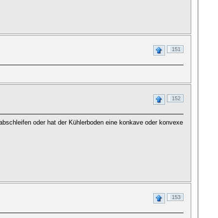
151
152
abschleifen oder hat der Kühlerboden eine konkave oder konvexe
153