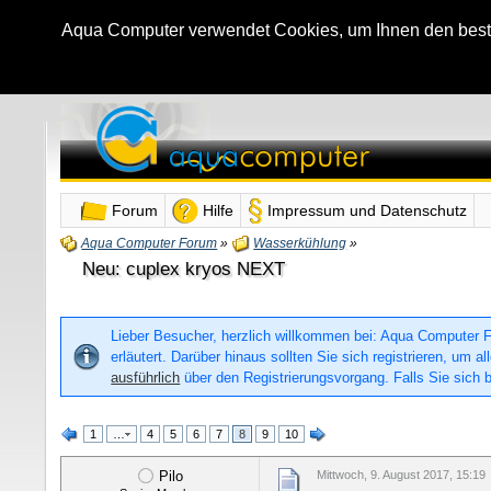
Aqua Computer verwendet Cookies, um Ihnen den bestmö
Forum
Hilfe
Impressum und Datenschutz
Aqua Computer Forum
»
Wasserkühlung
»
Neu: cuplex kryos NEXT
Lieber Besucher, herzlich willkommen bei: Aqua Computer For
erläutert. Darüber hinaus sollten Sie sich registrieren, um
ausführlich
über den Registrierungsvorgang. Falls Sie sich b
1
…
4
5
6
7
8
9
10
Pilo
Mittwoch, 9. August 2017, 15:19