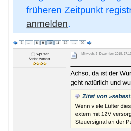
früheren Zeitpunkt regis
anmelden
.
1
…
8
9
10
11
12
…
20
wpuser
Mittwoch, 5. Dezember 2018, 17:1
Senior Member
Achso, da ist der Wu
geht natürlich und w
Zitat von »sebast
Wenn viele Lüfter die
extern mit 12V verso
Steuersignal an der 