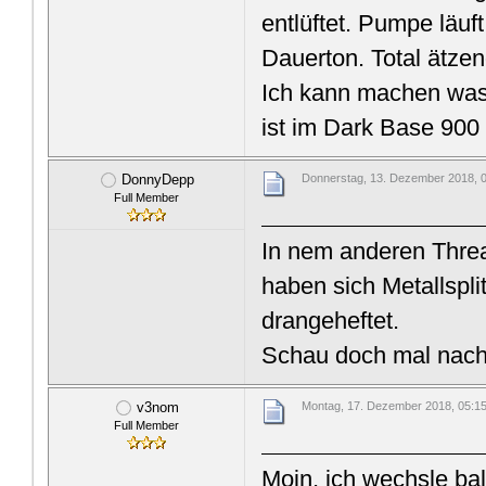
entlüftet. Pumpe läuft
Dauerton. Total ätzen
Ich kann machen was i
ist im Dark Base 900
DonnyDepp
Donnerstag, 13. Dezember 2018, 
Full Member
In nem anderen Threa
haben sich Metallspl
drangeheftet.
Schau doch mal nach
v3nom
Montag, 17. Dezember 2018, 05:1
Full Member
Moin, ich wechsle b