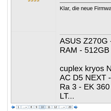
Klar, die neue Firmwa
ASUS Z270G -
RAM - 512GB
cuplex kryos 
AC D5 NEXT - 
Ra 3 - EK 360
LT...
1
…
8
9
10
11
12
…
20