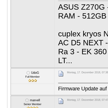
ASUS Z270G -
RAM - 512GB
cuplex kryos 
AC D5 NEXT - 
Ra 3 - EK 360
LT...
UdoG
Montag, 17. Dezember 2018, 07:3
Full Member
Firmware Update auf
marvell
Montag, 17. Dezember 2018, 07:4
Senior Member