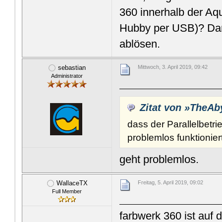
360 innerhalb der Aqu
Hubby per USB)? Dan
ablösen.
sebastian
Mittwoch, 3. April 2019, 09:42
Administrator
Zitat von »TheAb
dass der Parallelbetr
problemlos funktionier
geht problemlos.
WallaceTX
Freitag, 5. April 2019, 09:02
Full Member
farbwerk 360 ist auf