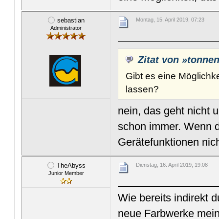
sebastian
Montag, 15. April 2019, 07:23
Administrator
Zitat von »tonne
Gibt es eine Möglichk
lassen?
nein, das geht nicht 
schon immer. Wenn du
Gerätefunktionen nich
TheAbyss
Dienstag, 16. April 2019, 19:08
Junior Member
Wie bereits indirekt 
neue Farbwerke mein 