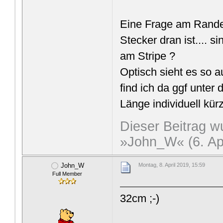
Eine Frage am Rande 
Stecker dran ist.... s
am Stripe ?
Optisch sieht es so 
find ich da ggf unter
Länge individuell kür
Dieser Beitrag wu
»John_W« (6. Apr
John_W
Montag, 8. April 2019, 15:59
Full Member
32cm ;-)