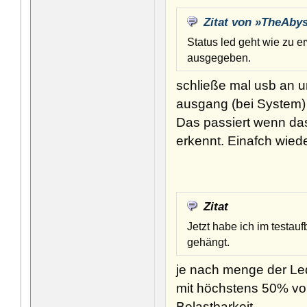
Zitat von »TheAby
Status led geht wie zu e
ausgegeben.
schließe mal usb an u
ausgang (bei System) d
Das passiert wenn da
erkennt. Einafch wiede
Zitat
Jetzt habe ich im testau
gehängt.
je nach menge der Led
mit höchstens 50% von
Belastbarkeit.