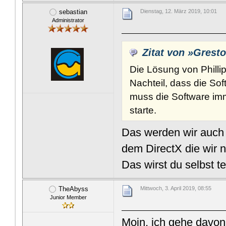
sebastian
Dienstag, 12. März 2019, 10:01
Administrator
Zitat von »Grest
Die Lösung von Phillip
Nachteil, dass die Sof
muss die Software imm
starte.
Das werden wir auch 
dem DirectX die wir n
Das wirst du selbst t
TheAbyss
Mittwoch, 3. April 2019, 08:55
Junior Member
Moin, ich gehe davon