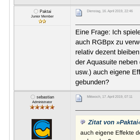
Paktai
Dienstag, 16. April 2019, 22:46
Junior Member
Eine Frage: Ich spi
auch RGBpx zu verwen
relativ dezent bleib
der Aquasuite neben 
usw.) auch eigene Ef
gebunden?
sebastian
Mittwoch, 17. April 2019, 07:11
Administrator
Zitat von »Paktai
auch eigene Effekte d