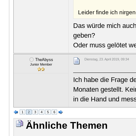
Leider finde ich nirg
Das würde mich auch 
geben?
Oder muss gelötet w
TheAbyss
Dienstag, 23. April 2019, 09:34
Junior Member
Ich habe die Frage d
Monaten gestellt. Kei
in die Hand und mes
1
2
3
4
5
6
Ähnliche Themen