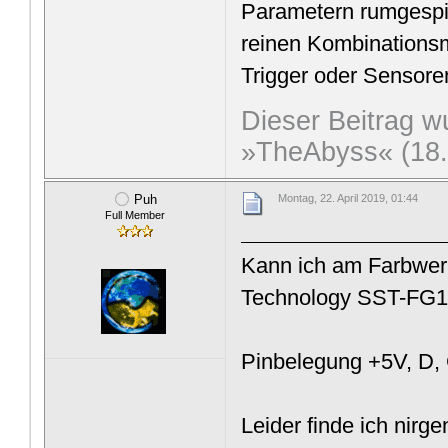
Parametern rumgespie
reinen Kombinationsm
Trigger oder Sensoren
Dieser Beitrag wu
»TheAbyss« (18. 
Puh
Montag, 22. April 2019, 01:44
Full Member
Kann ich am Farbwerk
Technology SST-FG
Pinbelegung +5V, D, 
Leider finde ich nir