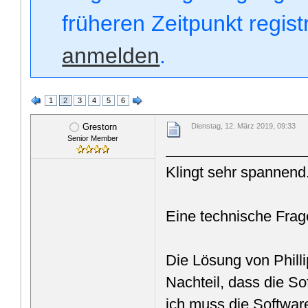
früheren Zeitpunkt regis
anmelden
.
1
2
3
4
5
6
Grestorn
Dienstag, 12. März 2019, 09:33
Senior Member
Klingt sehr spannend
Eine technische Frag
Die Lösung von Philli
Nachteil, dass die S
ich muss die Softwar