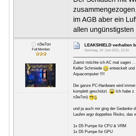
zusammengezogen, 
im AGB aber ein Luft
allen ungünstigsten
n3w7on
LEAKSHIELD verhalten b
Full Member
Samstag, 19. Juni 2021, 12:31
Zuerst möchte ich AC mal sagen ......
Keller Schmiede
entwickelt und
Aquacomputer !!!!
Die ganze PC-Hardware wird immer
komplett geschützt.
Ich habe z.
n3w7on)
und ja auch mir ging der Gedanke 
Laufen argo doppeltes Risiko, das 
1x D5 Pumpe für CPU & VRM
1x D5 Pumpe für GPU