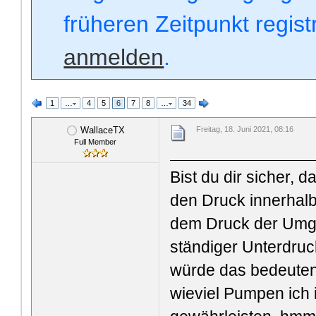
früheren Zeitpunkt regis
anmelden
.
1
…
4
5
6
7
8
…
34
WallaceTX
Freitag, 18. Juni 2021, 08:16
Full Member
Bist du dir sicher, 
den Druck innerhalb
dem Druck der Umg
ständiger Unterdru
würde das bedeuten
wieviel Pumpen ich