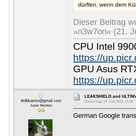
dürften, wenn dem Küh
Dieser Beitrag wu
»n3w7on« (21. Ju
CPU Intel 990
https://up.pic
GPU Asus RTX
https://up.pic
LEAKSHIELD and ULTIMAT
drdbkarron@gmail.com
Donnerstag, 24. Juni 2021, 01:08
Junior Member
German Google transl