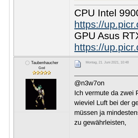
CPU Intel 990
https://up.pic
GPU Asus RTX
https://up.pic
Taubenhaucher
Montag, 21. Juni 2021, 10:48
God
@n3w7on
Ich vermute da zwei 
wieviel Luft bei der
müssen ja mindeste
zu gewährleisten,