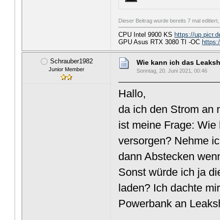
Dieser Beitrag wurde bereits 7 mal editier
CPU Intel 9900 KS
https://up.picr
GPU Asus RTX 3080 TI -OC
https:
Schrauber1982
Wie kann ich das Leaksh
Junior Member
Sonntag, 20. Juni 2021, 00:46
Hallo,
da ich den Strom an 
ist meine Frage: Wie
versorgen? Nehme ic
dann Abstecken wenn
Sonst würde ich ja d
laden? Ich dachte m
Powerbank an Leaks