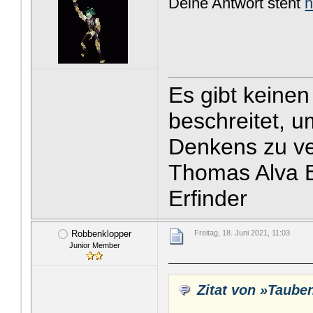
Deine Antwort steht
h
Es gibt keine
beschreitet, u
Denkens zu v
Thomas Alva E
Erfinder
Robbenklopper
Freitag, 18. Juni 2021, 11:03
Junior Member
Zitat von »Taube