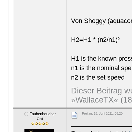
Von Shoggy (aquacom
H2=H1 * (n2/n1)²
H1 is the known pres
n1 is the nominal sp
n2 is the set speed
Dieser Beitrag wu
»WallaceTX« (18.
Taubenhaucher
Freitag, 18. Juni 2021, 08:20
God