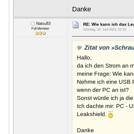
Danke
Natsu83
RE: Wie kann ich das Le
Full Member
Sonntag, 20. Juni 2021, 01:32
Zitat von »Schra
Hallo,
da ich den Strom an m
meine Frage: Wie kan
Nehme ich eine USB 
wenn der PC an ist?
Sonst würde ich ja d
Ich dachte mir: PC -
Leakshield.
Danke