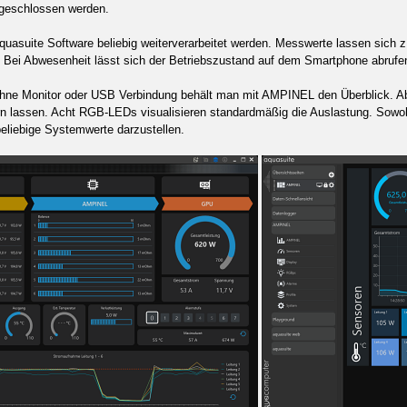
ngeschlossen werden.
quasuite Software beliebig weiterverarbeitet werden. Messwerte lassen sich z.
. Bei Abwesenheit lässt sich der Betriebszustand auf dem Smartphone abrufe
hne Monitor oder USB Verbindung behält man mit AMPINEL den Überblick. Ab W
ern lassen. Acht RGB-LEDs visualisieren standardmäßig die Auslastung. Sowoh
eliebige Systemwerte darzustellen.