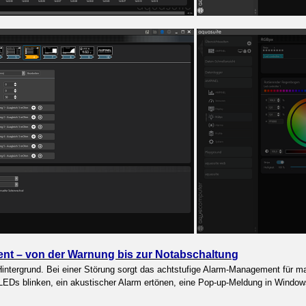
nt – von der Warnung bis zur Notabschaltung
intergrund. Bei einer Störung sorgt das achtstufige Alarm-Management für ma
EDs blinken, ein akustischer Alarm ertönen, eine Pop-up-Meldung in Window
.