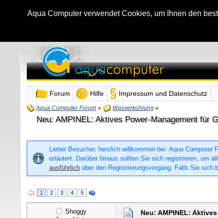
Aqua Computer verwendet Cookies, um Ihnen den bestmö
Forum
Hilfe
Impressum und Datenschutz
Aqua Computer Forum
»
Wasserkühlung
»
Neu: AMPINEL: Aktives Power-Management für Graf
Lieber Besucher, herzlich willkommen bei: Aqua Computer For
erläutert. Darüber hinaus sollten Sie sich registrieren, um
ausführlich
über den Registrierungsvorgang. Falls Sie sich b
1
2
3
4
5
Shoggy
Neu: AMPINEL: Aktives 