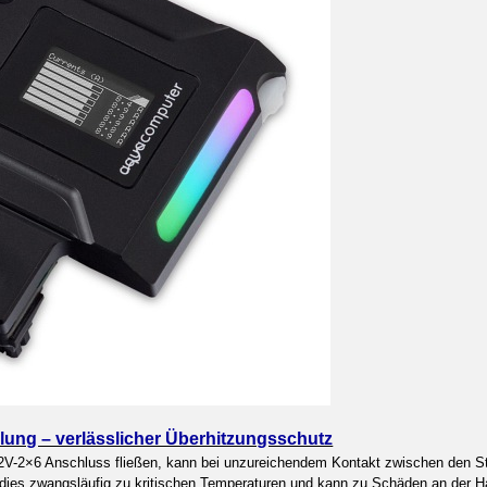
lung – verlässlicher Überhitzungsschutz
2V-2×6 Anschluss fließen, kann bei unzureichendem Kontakt zwischen den St
t dies zwangsläufig zu kritischen Temperaturen und kann zu Schäden an der H