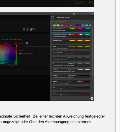
ximale Sicherheit. Bei einer leichten Abweichung festgelegter
s angezeigt oder über den Alarmausgang ein externes