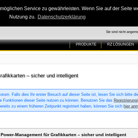
glichen Service zu gewährleisten. Wenn Sie auf der Seite wei
Nutzung zu.
Datenschutzerklärung
Sie sind nicht angeme
PRODUKTE
RZ LÖSUNGEN
ikkarten – sicher und intelligent
um. Falls dies Ihr erster Besuch auf dieser Seite ist, lesen Sie sich bitte d
 alle Funktionen dieser Seite nutzen zu können. Benutzen Sie das
Registrierung
ereits zu einem früheren Zeitpunkt registriert haben, können Sie sich
hier an
Power-Management für Grafikkarten – sicher und intelligent