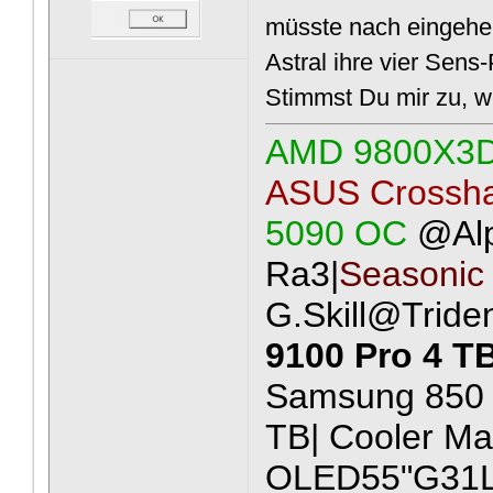
müsste nach eingehen
Astral ihre vier Sens
Stimmst Du mir zu, w
AMD 9800X3
ASUS Crossha
5090 OC
@Al
Ra3|
Seasonic
G.Skill@Tride
9100 Pro 4 T
Samsung 850 
TB| Cooler Ma
OLED55"G31LA