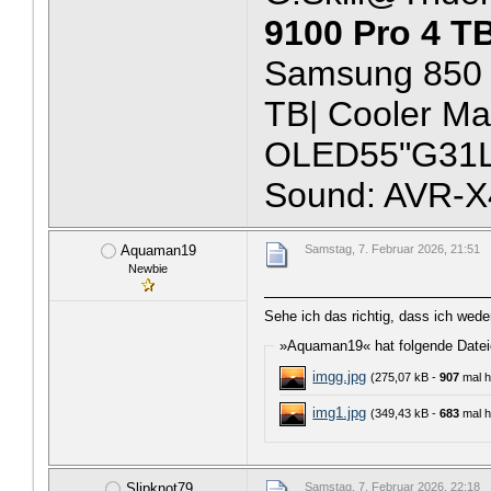
9100 Pro 4 T
Samsung 850 
TB| Cooler Ma
OLED55"G31LA
Sound: AVR-X
Aquaman19
Samstag, 7. Februar 2026, 21:51
Newbie
Sehe ich das richtig, dass ich wede
»Aquaman19« hat folgende Datei
imgg.jpg
(275,07 kB -
907
mal h
img1.jpg
(349,43 kB -
683
mal h
Slipknot79
Samstag, 7. Februar 2026, 22:18