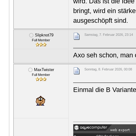
wird. Das ist die Idee
bringt, wird ein stärk
ausgeschöpft sind.
Slipknot79
Samstag, 7. Februar 2026, 23:14
Full Member
Axo seh schon, man 
MaxTwister
Sonntag, 8. Februar 2026, 00:08
Full Member
Einmal die B Variante