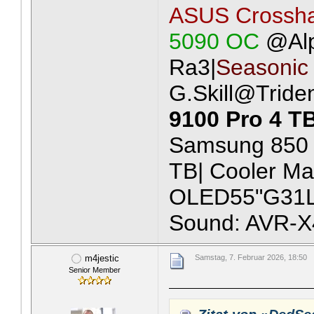
ASUS Crossha
5090 OC
@Al
Ra3|
Seasonic
G.Skill@Tride
9100 Pro 4 T
Samsung 850 
TB| Cooler Ma
OLED55"G31LA
Sound: AVR-X
m4jestic
Samstag, 7. Februar 2026, 18:50
Senior Member