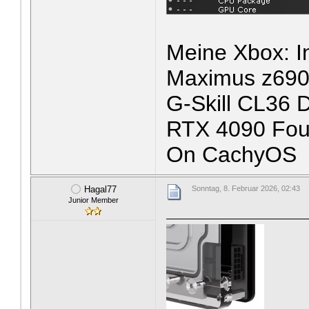
Meine Xbox: I
Maximus z690
G-Skill CL36
RTX 4090 Foun
On CachyOS
Hagal77
Sonntag, 8. Februar 2026, 02:43
Junior Member