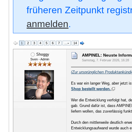
früheren Zeitpunkt regis
anmelden
.
1
2
3
4
5
6
7
…
14
Shoggy
AMPINEL: Neuste Informa
Sven - Admin
Samstag, 7. Februar 2026, 16:28
(Zur ursprünglichen Produktankünd
Es war ein langer Weg, aber jetzt i
Shop bestellt werden.
Wer die Entwicklung verfolgt hat,
gab. Grund dafür ist, dass AMPINEL
liefern wollen, das zuverlässig funk
Durch den mittlerweile deutlich er
Entwicklungsaufwand wurde auch e