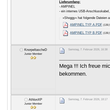
Lieferumfang:
- AMPINEL
- ein internes USB-Anschlusskabel
»Shoggy« hat folgende Dateien 
AMPINEL TYP A.PDF
(130,
AMPINEL TYP B.PDF
(130,
KnorpeltascheD
Samstag, 7. Februar 2026, 16:38
Junior Member
Mega !!! Ich freue m
bekommen.
AthlonXP
Samstag, 7. Februar 2026, 18:17
Junior Member