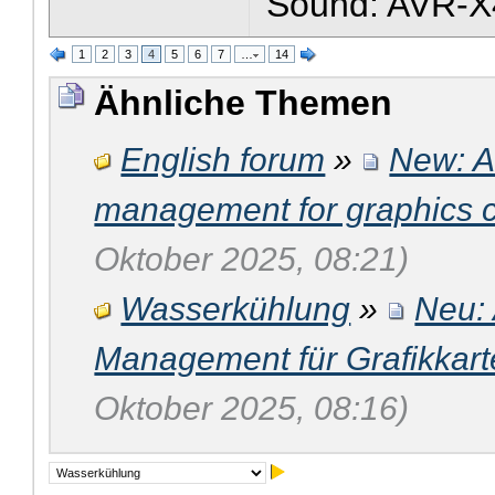
Sound: AVR-X
1
2
3
4
5
6
7
…
14
Ähnliche Themen
English forum
»
New: A
management for graphics ca
Oktober 2025, 08:21)
Wasserkühlung
»
Neu:
Management für Grafikkarte
Oktober 2025, 08:16)