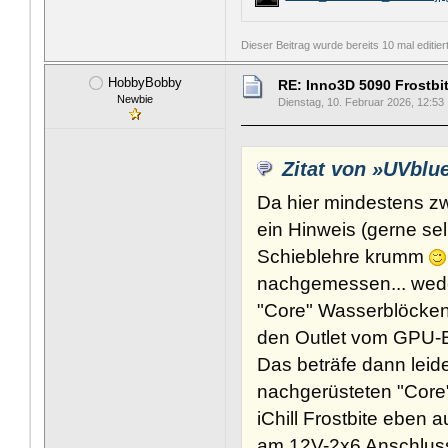
Dieser Beitrag wurde bereits 10 mal editie
HobbyBobby
RE: Inno3D 5090 Frostbi
Newbie
Dienstag, 10. Februar 2026, 12:53
Zitat von »UVblu
Da hier mindestens zw
ein Hinweis (gerne sel
Schieblehre krumm
nachgemessen... weder
"Core" Wasserblöcken
den Outlet vom GPU-
Das beträfe dann leid
nachgerüsteten "Core
iChill Frostbite eben 
am 12V-2x6 Anschluss.