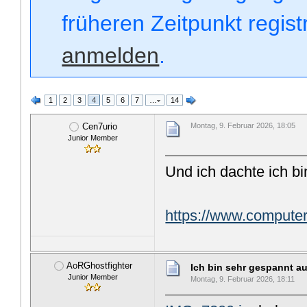
früheren Zeitpunkt regis
anmelden
.
1
2
3
4
5
6
7
…
14
Cen7urio
Montag, 9. Februar 2026, 18:05
Junior Member
Und ich dachte ich bi
https://www.computer
AoRGhostfighter
Ich bin sehr gespannt au
Junior Member
Montag, 9. Februar 2026, 18:11