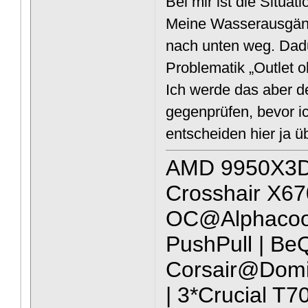
Bei mir ist die Situat
Meine Wasserausgänge
nach unten weg. Dadur
Problematik „Outlet 
Ich werde das aber d
gegenprüfen, bevor ic
entscheiden hier ja üb
AMD 9950X3D
Crosshair X6
OC@Alphacoo
PushPull | Be
Corsair@Domi
| 3*Crucial T