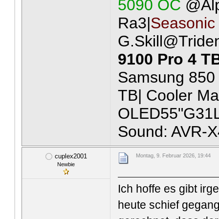
5090 OC
@Al
Ra3|
Seasonic
G.Skill@Tride
9100 Pro 4 T
Samsung 850 
TB| Cooler Ma
OLED55"G31LA
Sound: AVR-X
cuplex2001
Montag, 9. Februar 2026, 19:44
Newbie
Ich hoffe es gibt ir
heute schief gegange