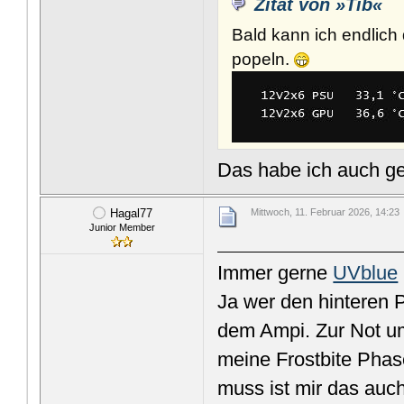
Zitat von »Tib«
Bald kann ich endlic
popeln.
Das habe ich auch g
Hagal77
Mittwoch, 11. Februar 2026, 14:23
Junior Member
Immer gerne
UVblue
Ja wer den hinteren P
dem Ampi. Zur Not um
meine Frostbite Phas
muss ist mir das auch