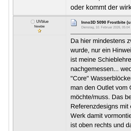
oder kommt der wirk
UVblue
Inno3D 5090 Frostbite (
Newbie
Dienstag, 10. Februar 2026, 05:04
Da hier mindestens z
wurde, nur ein Hinwei
ist meine Schiebleh
nachgemessen... wede
"Core" Wasserblöcken
man den Outlet vom 
möchte/muss. Das bet
Referenzdesigns mit
Werk damit vormontier
ist oben rechts und 