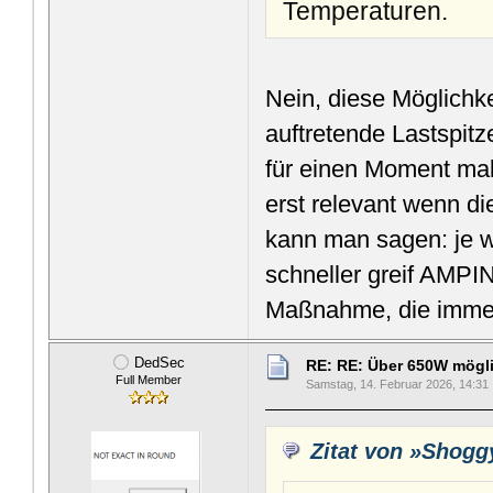
Temperaturen.
Nein, diese Möglichke
auftretende Lastspit
für einen Moment mal
erst relevant wenn d
kann man sagen: je we
schneller greif AMPIN
Maßnahme, die immer 
DedSec
RE: RE: Über 650W mögl
Full Member
Samstag, 14. Februar 2026, 14:31
Zitat von »Shogg