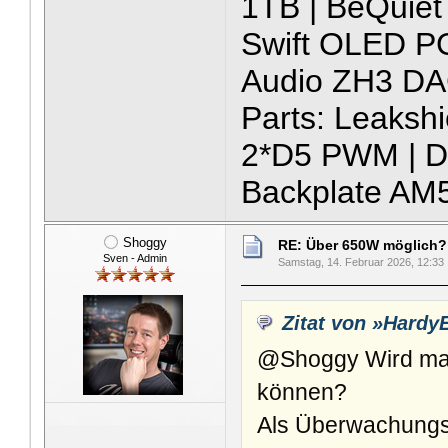
1TB | BeQuiet
Swift OLED P
Audio ZH3 DA
Parts: Leaksh
2*D5 PWM | D5
Backplate AM
Shoggy
RE: Über 650W möglich?
Sven - Admin
Samstag, 14. Februar 2026, 12:33
Zitat von »Hard
@Shoggy Wird man
können?
Als Überwachungs-