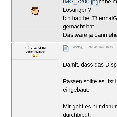
IMG_7200.jpg
habe me
Lösungen?
Ich hab bei ThermalG
gemacht hat.
Das wäre ja dann eh
Brathering
Montag, 9. Februar 2026, 18:33
Junior Member
Damit, dass das Displ
Passen sollte es. Ist
eingebaut.
Mir geht es nur daru
durchbiegt.