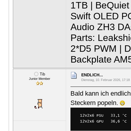
1TB | BeQuiet
Swift OLED P
Audio ZH3 DA
Parts: Leaksh
2*D5 PWM | D5
Backplate AM
Tib
ENDLICH...
Junior Member
Dienstag, 10. Februar 2026, 17:18
Bald kann ich endlic
Steckern popeln.