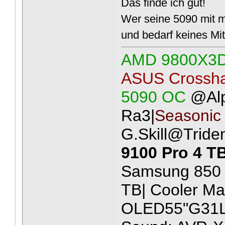
Das finde ich gut!
Wer seine 5090 mit me
und bedarf keines Mit
AMD 9800X3
ASUS Crossha
5090 OC
@Al
Ra3|
Seasonic
G.Skill@Tride
9100 Pro 4 T
Samsung 850 
TB| Cooler Ma
OLED55"G31LA