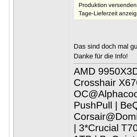
Produktion versenden.
Tage-Lieferzeit anzei
Das sind doch mal gu
Danke für die Info!
AMD 9950X3D
Crosshair X6
OC@Alphacoo
PushPull | Be
Corsair@Domi
| 3*Crucial T