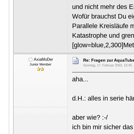
und nicht mehr des En
Wofür brauchst Du ei
Parallele Kreisläufe
Katastrophe und gren
[glow=blue,2,300]Met
AxiaMoDer
Re: Fragen zur AquaTub
Junior Member
Sonntag, 17. Februar 2002, 15:45
aha...
d.H.: alles in serie h
aber wie? :-/
ich bin mir sicher da