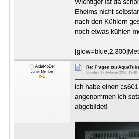
Wichtiger ist da sch
Eheims nicht selbsta
nach den Kühlern ges
noch etwas kühlen m
[glow=blue,2,300]Met
AxiaMoDer
Re: Fragen zur AquaTub
Junior Member
Sonntag, 17. Februar 2002, 19:48
ich habe einen cs601
angenommen ich setze
abgebildet!