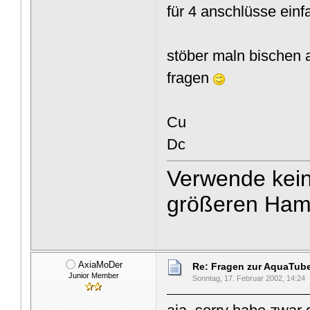
für 4 anschlüsse einf
stöber maln bischen a
fragen
Cu
Dc
Verwende kein
größeren Ham
AxiaMoDer
Re: Fragen zur AquaTub
Junior Member
Sonntag, 17. Februar 2002, 14:24