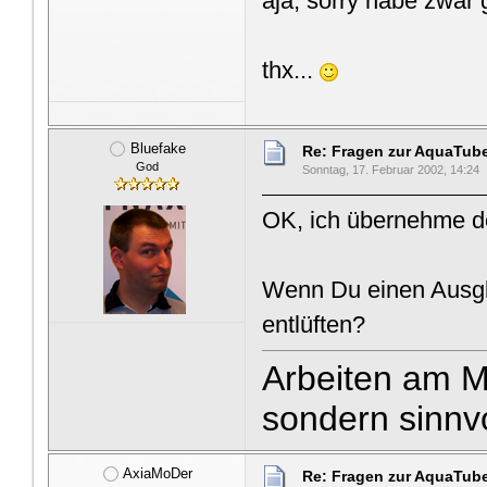
aja, sorry habe zwar 
thx...
Bluefake
Re: Fragen zur AquaTub
God
Sonntag, 17. Februar 2002, 14:24
OK, ich übernehme de
Wenn Du einen Ausgle
entlüften?
Arbeiten am Ma
sondern sinnvo
AxiaMoDer
Re: Fragen zur AquaTub