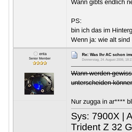
Wann gibts endlich n
PS:
bin ich das im Hinte
Wenn ja: wie alt sind
enta
Re: Was Ihr AC schon imme
Senior Member
Donnerstag, 24. August 2006, 18:2
Wann werden gewisse 
unterscheiden könne
Nur zugga in ar**** b
Sys: 7900X |
Trident Z 32