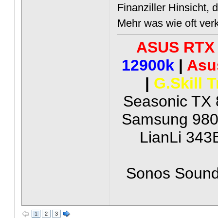
Finanziller Hinsicht, d
Mehr was wie oft verk
ASUS RTX 
12900k
|
Asu
|
G.Skill 
Seasonic TX 
Samsung 980 
LianLi 343
Sonos Soundb
1
2
3