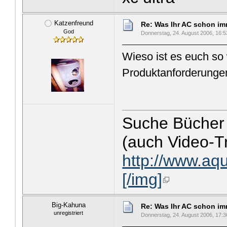
Katzenfreund
Re: Was Ihr AC schon imme
God
Donnerstag, 24. August 2006, 16:5
Wieso ist es euch so
Produktanforderunge
Suche Bücher
(auch Video-Tr
http://www.aq
[/img]
Big-Kahuna
Re: Was Ihr AC schon imme
unregistriert
Donnerstag, 24. August 2006, 17:3