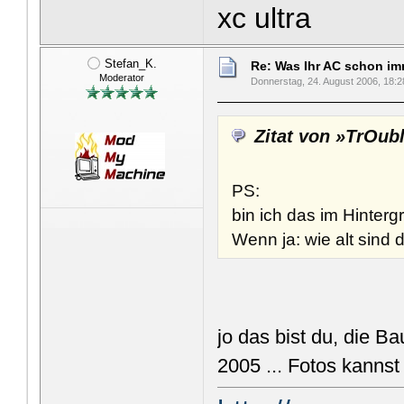
xc ultra
Stefan_K.
Re: Was Ihr AC schon imme
Moderator
Donnerstag, 24. August 2006, 18:2
Zitat von »TrOub
PS:
bin ich das im Hinter
Wenn ja: wie alt sind 
jo das bist du, die B
2005 ... Fotos kanns