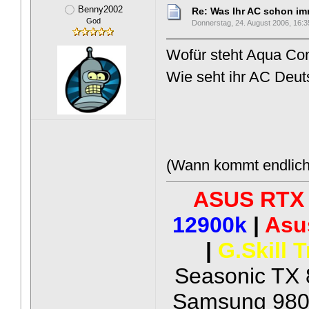
Benny2002
Re: Was Ihr AC schon imme
God
Donnerstag, 24. August 2006, 16:3
Wofür steht Aqua Co
Wie seht ihr AC Deut
(Wann kommt endlich 
ASUS RTX 
12900k
|
Asu
|
G.Skill 
Seasonic TX 
Samsung 980 