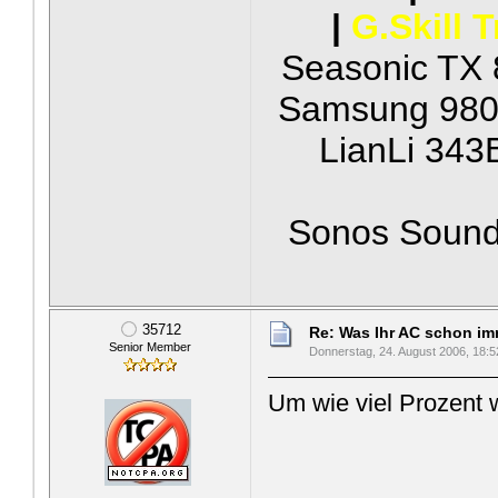
|
G.Skill 
Seasonic TX 
Samsung 980 
LianLi 343
Sonos Soundb
35712
Re: Was Ihr AC schon imme
Senior Member
Donnerstag, 24. August 2006, 18:5
Um wie viel Prozent 