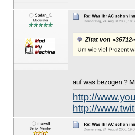
Stefan_K.
Re: Was Ihr AC schon imme
Moderator
Donnerstag, 24. August 2006, 18:5
Zitat von »35712
Um wie viel Prozent 
auf was bezogen ? Mi
http://www.y
http://www.tw
marvell
Re: Was Ihr AC schon imme
Senior Member
Donnerstag, 24. August 2006, 19:0