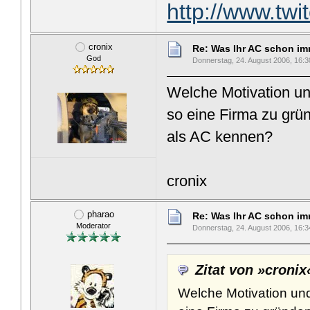
http://www.tw
cronix
Re: Was Ihr AC schon imme
God
Donnerstag, 24. August 2006, 16:3
Welche Motivation un
so eine Firma zu grü
als AC kennen?
cronix
pharao
Re: Was Ihr AC schon imme
Moderator
Donnerstag, 24. August 2006, 16:3
Zitat von »cronix
Welche Motivation un