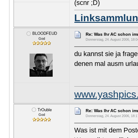
(scnr ;D)
Linksammlun
BLOODFEUD
Re: Was Ihr AC schon imme
God
Donnerstag, 24. August 2006, 18:0
du kannst sie ja frag
denen mal ausm urla
www.yashpics
TrOuble
Re: Was Ihr AC schon imme
God
Donnerstag, 24. August 2006, 18:1
Was ist mit dem Post