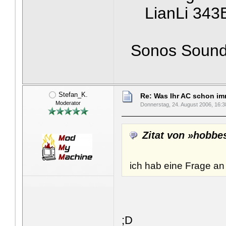
LianLi 343
Sonos Soundb
Stefan_K.
Re: Was Ihr AC schon imme
Moderator
Donnerstag, 24. August 2006, 16:3
Zitat von »hobb
ich hab eine Frage an 
;D