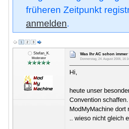
früheren Zeitpunkt regis
anmelden
.
1
2
3
Stefan_K.
Was Ihr AC schon immer fr
Moderator
Donnerstag, 24. August 2006, 16:1
Hi,
heute unser besondere
Convention schaffen
ModMyMachine dort m
.. wieso nicht gleich 