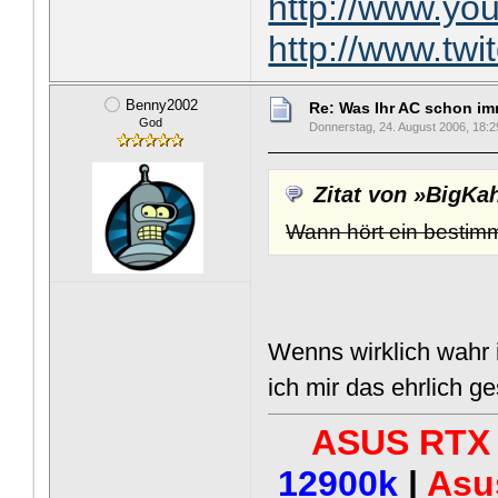
http://www.y
http://www.tw
Benny2002
Re: Was Ihr AC schon imme
God
Donnerstag, 24. August 2006, 18:2
Zitat von »BigKa
Wann hört ein bestimm
Wenns wirklich wahr i
ich mir das ehrlich ge
ASUS RTX 
12900k
|
Asu