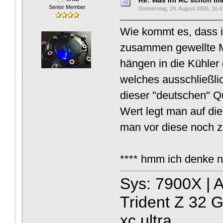
Re: Was Ihr AC schon imme
Senior Member
Donnerstag, 24. August 2006, 16:4
Wie kommt es, dass 
zusammen gewellte M
hängen in die Kühler
welches ausschließli
dieser "deutschen" Qu
Wert legt man auf die
man vor diese noch 
**** hmm ich denke ni
Sys: 7900X |
Trident Z 32
xc ultra