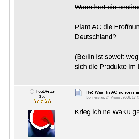
Wann hört ein bestim
Plant AC die Eröffnu
Deutschland?
(Berlin ist soweit w
sich die Produkte i
HeaDFraG
Re: Was Ihr AC schon imme
God
Donnerstag, 24. August 2006, 17:4
Krieg ich ne WaKü g