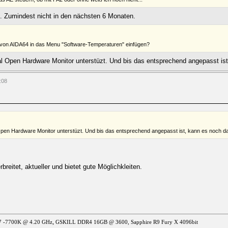
t. Zumindest nicht in den nächsten 6 Monaten.
 von AIDA64 in das Menu "Software-Temperaturen" einfügen?
al Open Hardware Monitor unterstüzt. Und bis das entsprechend angepasst is
:08
Open Hardware Monitor unterstüzt. Und bis das entsprechend angepasst ist, kann es noch d
reitet, aktueller und bietet gute Möglichkleiten.
,
 i7 -7700K @ 4.20 GHz
GSKILL DDR4 16GB @ 3600, Sapphire R9 Fury X 4096bit