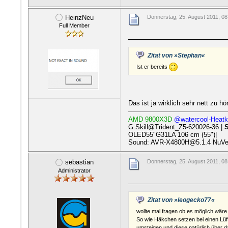
HeinzNeu
Donnerstag, 25. August 2011, 08
Full Member
Zitat von »Stephan«
Ist er bereits
Das ist ja wirklich sehr nett zu h
AMD 9800X3D
@watercool-Heatki
G.Skill@Trident_Z5-620026-36 |
OLED55"G31LA 106 cm (55")|
Sound: AVR-X4800H@5.1.4 NuVe
sebastian
Donnerstag, 25. August 2011, 08
Administrator
Zitat von »leogecko77«
wollte mal fragen ob es möglich wär
So wie Häkchen setzen bei einen Lüf
umsteigen und diese natürlich über d