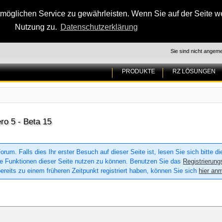
glichen Service zu gewährleisten. Wenn Sie auf der Seite wei
Nutzung zu.
Datenschutzerklärung
Sie sind nicht angeme
PRODUKTE
RZ LÖSUNGEN
ro 5 - Beta 15
um. Falls dies Ihr erster Besuch auf dieser Seite ist, lesen Sie sich bitte d
 alle Funktionen dieser Seite nutzen zu können. Benutzen Sie das
Registrierung
ereits zu einem früheren Zeitpunkt registriert haben, können Sie sich
hier an
2