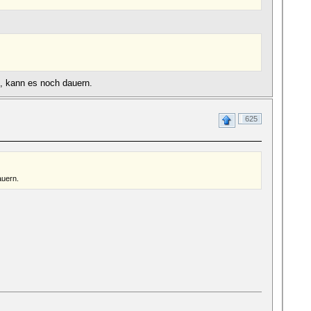
t, kann es noch dauern.
625
auern.