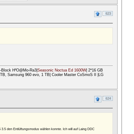
623
-Block H²O@Mo-Ra3|
Seasonic Noctua Ed 1600W
| 2*16 GB
B, Samsung 960 evo, 1 TB| Cooler Master CoSmoS II |LG
624
 3.5 den Entlüftungsmodus wählen konnte. Ich will auf Laing DDC