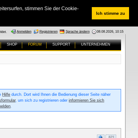
tersurfen, stimmen Sie der Cookie-
Ich stimme zu
Anmelden
Registrieren
Sprache ändern
08.08.2026, 10:15
ldet.
SHOP
FORUM
SUPPORT
UNTERNEHMEN
ie
Hilfe
durch. Dort wird Ihnen die Bedienung dieser Seite näher
sformular
, um sich zu registrieren oder
informieren Sie sich
melden
.
621