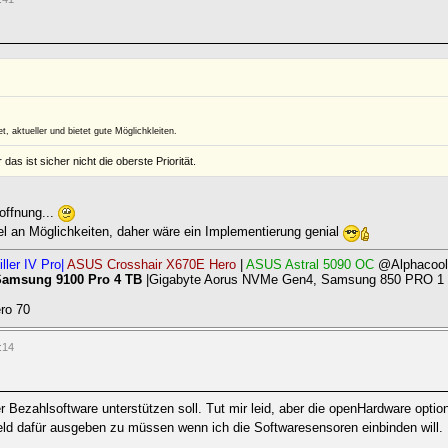
, aktueller und bietet gute Möglichkleiten.
s ist sicher nicht die oberste Priorität.
offnung...
el an Möglichkeiten, daher wäre ein Implementierung genial
ller IV Pro|
ASUS Crosshair X670E Hero
|
ASUS Astral 5090 OC
@Alphacool
Samsung 9100 Pro 4 TB
|Gigabyte Aorus NVMe Gen4, Samsung 850 PRO 1 T
ro 70
:14
r Bezahlsoftware unterstützen soll. Tut mir leid, aber die openHardware optio
ld dafür ausgeben zu müssen wenn ich die Softwaresensoren einbinden will.