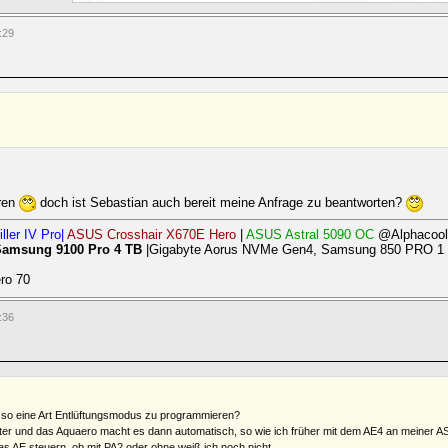
:29
ören
doch ist Sebastian auch bereit meine Anfrage zu beantworten?
ller IV Pro|
ASUS Crosshair X670E Hero
|
ASUS Astral 5090 OC
@Alphacool
Samsung 9100 Pro 4 TB
|Gigabyte Aorus NVMe Gen4, Samsung 850 PRO 1 T
ro 70
:36
e so eine Art Entlüftungsmodus zu programmieren?
ter und das Aquaero macht es dann automatisch, so wie ich früher mit dem AE4 an meiner AS
as AE steuern, ob mit PA2 oder ohne weiß ich noch nicht...