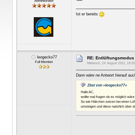
Administrator
Ist er bereits
leogecko77
RE: Entlüftungsmodus
Full Member
Mittwoch, 24. August 2011, 19:2
Dann wäre ne Antwort hierauf auc
Zitat von »leogecko77«
Hallo AC,
wollte mal fragen ob es möglich wär
So wie Häkchen setzen bei einen Lüf
umsteigen und diese natürlich über d