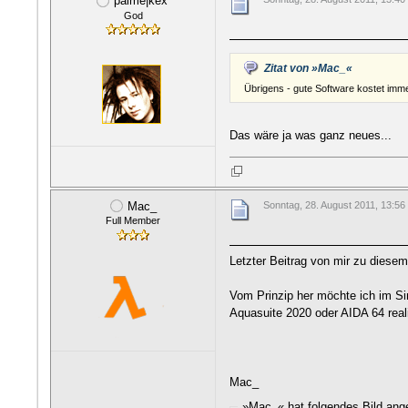
palme|kex`
God
Zitat von »Mac_«
Übrigens - gute Software kostet immer 
Das wäre ja was ganz neues...
Mac_
Sonntag, 28. August 2011, 13:56
Full Member
Letzter Beitrag von mir zu diese
Vom Prinzip her möchte ich im Si
Aquasuite 2020 oder AIDA 64 realis
Mac_
»Mac_« hat folgendes Bild ang