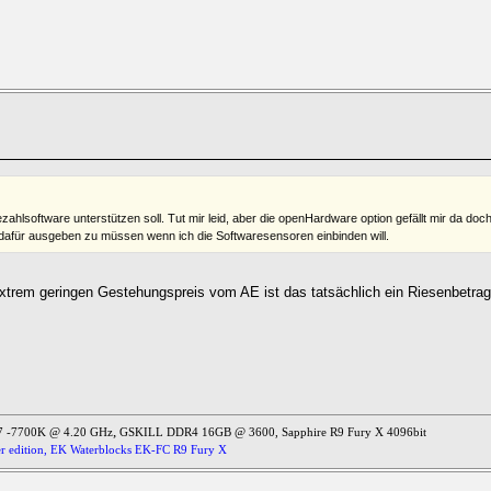
ezahlsoftware unterstützen soll. Tut mir leid, aber die openHardware option gefällt mir da doc
dafür ausgeben zu müssen wenn ich die Softwaresensoren einbinden will.
trem geringen Gestehungspreis vom AE ist das tatsächlich ein Riesenbetrag. 
,
 i7 -7700K @ 4.20 GHz
GSKILL DDR4 16GB @ 3600, Sapphire R9 Fury X 4096bit
er edition, EK Waterblocks EK-FC R9 Fury X