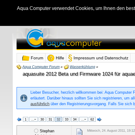
Aqua Computer verwendet Cookies, um Ihnen den bestmö
Forum
Hilfe
Impressum und Datenschutz
Aqua Computer Forum
»
Wasserkühlung
»
aquasuite 2012 Beta und Firmware 1024 für aquae
Lieber Besucher, herzlich willkommen bei: Aqua Computer For
erläutert. Darüber hinaus sollten Sie sich registrieren, um
ausführlich
über den Registrierungsvorgang. Falls Sie sich b
1
…
30
31
32
33
34
…
62
Stephan
Mittwoch, 24. August 2011, 19:1