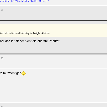
er edition, EK Waterblocks EK-FC R9 Fury X
:18
et, aktueller und bietet gute Möglichkleiten.
r das ist sicher nicht die oberste Priorität.
:35
re mir wichtiger
:41