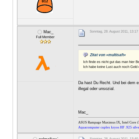
Mac_
Sonntag, 28. August 2011, 13:17
Full Member
Zitat von »multisaft«
Ich finde es nicht gut das man hier B
Ich habe keine Lust auch noch Geld 
Da hast Du Recht. Und bei dem ex
illegal oder unsozial.
Mac_
ASUS Rampage Maximus IX,
Intel Core
Aquacomputer cuplex kryos HF .925 silv
Sonntag, 28. August 2011, 13:40