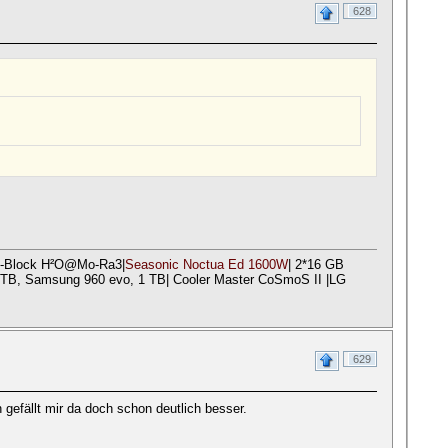
628
-Block H²O@Mo-Ra3|
Seasonic Noctua Ed 1600W
| 2*16 GB
B, Samsung 960 evo, 1 TB| Cooler Master CoSmoS II |LG
629
n gefällt mir da doch schon deutlich besser.