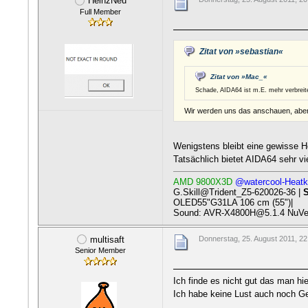
HeinzNeu
Full Member
Zitat von »sebastian«
Zitat von »Mac_«
Schade, AIDA64 ist m.E. mehr verbreitet
Wir werden uns das anschauen, aber da
Wenigstens bleibt eine gewisse H
Tatsächlich bietet AIDA64 sehr vi
AMD 9800X3D
@watercool-Heatki
G.Skill@Trident_Z5-620026-36 |
OLED55"G31LA 106 cm (55")|
Sound: AVR-X4800H@5.1.4 NuVe
multisaft
Donnerstag, 25. August 2011, 22
Senior Member
Ich finde es nicht gut das man hie
Ich habe keine Lust auch noch Ge