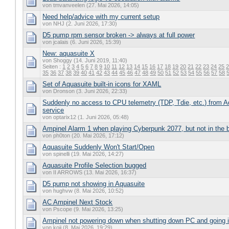
von tmvanveelen (27. Mai 2026, 14:05)
Need help/advice with my current setup
von NHJ (2. Juni 2026, 17:30)
D5 pump rpm sensor broken -> always at full power
von jcalais (6. Juni 2026, 15:39)
New: aquasuite X
von Shoggy (14. Juni 2019, 11:40)
Seiten :
1
2
3
4
5
6
7
8
9
10
11
12
13
14
15
16
17
18
19
20
21
22
23
24
25
35
36
37
38
39
40
41
42
43
44
45
46
47
48
49
50
51
52
53
54
55
56
57
58
Set of Aquasuite built-in icons for XAML
von Dronson (3. Juni 2026, 22:33)
Suddenly no access to CPU telemetry (TDP, Tdie, etc.) from 
service
von optarix12 (1. Juni 2026, 05:48)
Ampinel Alarm 1 when playing Cyberpunk 2077, but not in the
von ph0ton (20. Mai 2026, 17:12)
Aquasuite Suddenly Won't Start/Open
von spinelli (19. Mai 2026, 14:27)
Aquasuite Profile Selection bugged
von II ARROWS (13. Mai 2026, 16:37)
D5 pump not showing in Aquasuite
von hughvw (8. Mai 2026, 10:52)
AC Ampinel Next Stock
von Pscope (9. Mai 2026, 13:25)
Ampinel not powering down when shutting down PC and going i
von koji (8. Mai 2026, 19:29)