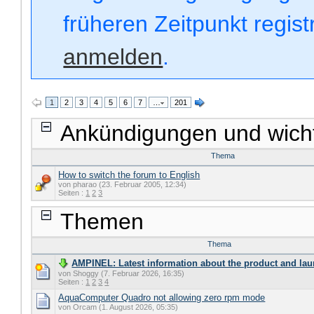
früheren Zeitpunkt regis
anmelden
.
1
2
3
4
5
6
7
…
201
Ankündigungen und wich
Thema
How to switch the forum to English
von pharao (23. Februar 2005, 12:34)
Seiten :
1
2
3
Themen
Thema
AMPINEL: Latest information about the product and lau
von Shoggy (7. Februar 2026, 16:35)
Seiten :
1
2
3
4
AquaComputer Quadro not allowing zero rpm mode
von Orcam (1. August 2026, 05:35)