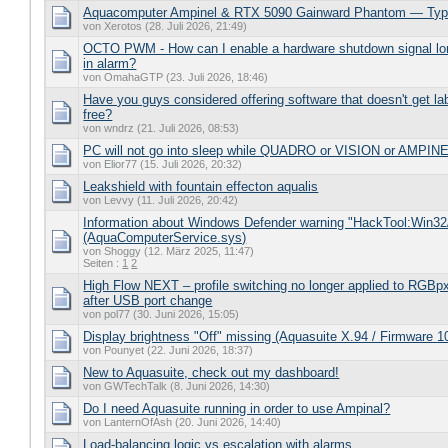
Aquacomputer Ampinel & RTX 5090 Gainward Phantom — Type
von Xerotos (28. Juli 2026, 21:49)
OCTO PWM - How can I enable a hardware shutdown signal lo
in alarm?
von OmahaGTP (23. Juli 2026, 18:46)
Have you guys considered offering software that doesn't get lab
free?
von wndrz (21. Juli 2026, 08:53)
PC will not go into sleep while QUADRO or VISION or AMPINE
von Elior77 (15. Juli 2026, 20:32)
Leakshield with fountain effecton aqualis
von Levvy (11. Juli 2026, 20:42)
Information about Windows Defender warning "HackTool:Win32
(AquaComputerService.sys)
von Shoggy (12. März 2025, 11:47)
Seiten :
1
2
High Flow NEXT – profile switching no longer applied to RGBpx
after USB port change
von pol77 (30. Juni 2026, 15:05)
Display brightness "Off" missing (Aquasuite X.94 / Firmware 1
von Pounyet (22. Juni 2026, 18:37)
New to Aquasuite, check out my dashboard!
von GWTechTalk (8. Juni 2026, 14:30)
Do I need Aquasuite running in order to use Ampinal?
von LanternOfAsh (20. Juni 2026, 14:40)
Load-balancing logic vs escalation with alarms