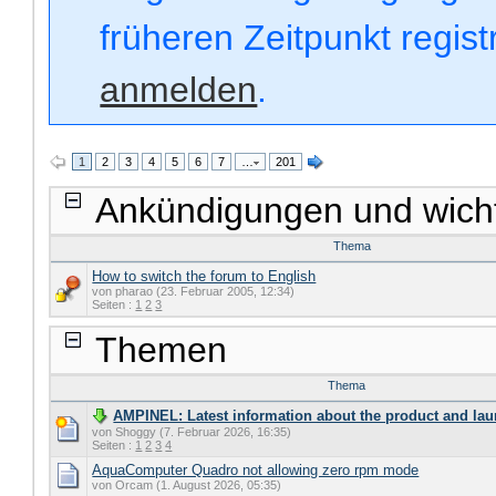
früheren Zeitpunkt regis
anmelden
.
1
2
3
4
5
6
7
…
201
Ankündigungen und wich
Thema
How to switch the forum to English
von pharao (23. Februar 2005, 12:34)
Seiten :
1
2
3
Themen
Thema
AMPINEL: Latest information about the product and lau
von Shoggy (7. Februar 2026, 16:35)
Seiten :
1
2
3
4
AquaComputer Quadro not allowing zero rpm mode
von Orcam (1. August 2026, 05:35)