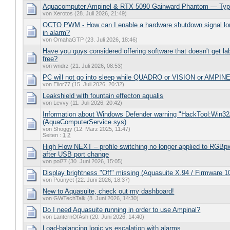
Aquacomputer Ampinel & RTX 5090 Gainward Phantom — Type
von Xerotos (28. Juli 2026, 21:49)
OCTO PWM - How can I enable a hardware shutdown signal lo
in alarm?
von OmahaGTP (23. Juli 2026, 18:46)
Have you guys considered offering software that doesn't get lab
free?
von wndrz (21. Juli 2026, 08:53)
PC will not go into sleep while QUADRO or VISION or AMPINE
von Elior77 (15. Juli 2026, 20:32)
Leakshield with fountain effecton aqualis
von Levvy (11. Juli 2026, 20:42)
Information about Windows Defender warning "HackTool:Win32
(AquaComputerService.sys)
von Shoggy (12. März 2025, 11:47)
Seiten :
1
2
High Flow NEXT – profile switching no longer applied to RGBpx
after USB port change
von pol77 (30. Juni 2026, 15:05)
Display brightness "Off" missing (Aquasuite X.94 / Firmware 1
von Pounyet (22. Juni 2026, 18:37)
New to Aquasuite, check out my dashboard!
von GWTechTalk (8. Juni 2026, 14:30)
Do I need Aquasuite running in order to use Ampinal?
von LanternOfAsh (20. Juni 2026, 14:40)
Load-balancing logic vs escalation with alarms