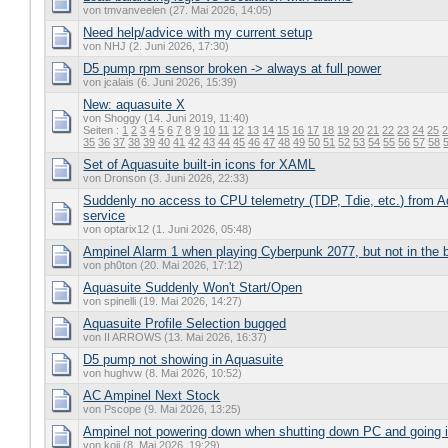
von tmvanveelen (27. Mai 2026, 14:05)
Need help/advice with my current setup
von NHJ (2. Juni 2026, 17:30)
D5 pump rpm sensor broken -> always at full power
von jcalais (6. Juni 2026, 15:39)
New: aquasuite X
von Shoggy (14. Juni 2019, 11:40)
Seiten :
1
2
3
4
5
6
7
8
9
10
11
12
13
14
15
16
17
18
19
20
21
22
23
24
25
35
36
37
38
39
40
41
42
43
44
45
46
47
48
49
50
51
52
53
54
55
56
57
58
Set of Aquasuite built-in icons for XAML
von Dronson (3. Juni 2026, 22:33)
Suddenly no access to CPU telemetry (TDP, Tdie, etc.) from 
service
von optarix12 (1. Juni 2026, 05:48)
Ampinel Alarm 1 when playing Cyberpunk 2077, but not in the
von ph0ton (20. Mai 2026, 17:12)
Aquasuite Suddenly Won't Start/Open
von spinelli (19. Mai 2026, 14:27)
Aquasuite Profile Selection bugged
von II ARROWS (13. Mai 2026, 16:37)
D5 pump not showing in Aquasuite
von hughvw (8. Mai 2026, 10:52)
AC Ampinel Next Stock
von Pscope (9. Mai 2026, 13:25)
Ampinel not powering down when shutting down PC and going i
von koji (8. Mai 2026, 19:29)