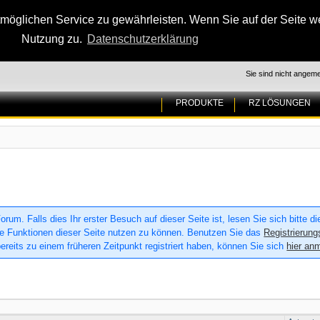
glichen Service zu gewährleisten. Wenn Sie auf der Seite wei
Nutzung zu.
Datenschutzerklärung
Sie sind nicht angeme
PRODUKTE
RZ LÖSUNGEN
um. Falls dies Ihr erster Besuch auf dieser Seite ist, lesen Sie sich bitte d
 alle Funktionen dieser Seite nutzen zu können. Benutzen Sie das
Registrierung
ereits zu einem früheren Zeitpunkt registriert haben, können Sie sich
hier an