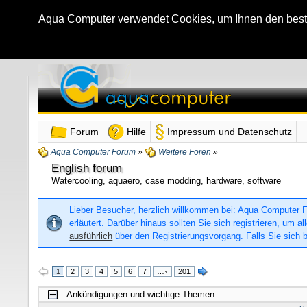
Aqua Computer verwendet Cookies, um Ihnen den bestmö
Forum
Hilfe
Impressum und Datenschutz
Aqua Computer Forum
»
Weitere Foren
»
English forum
Watercooling, aquaero, case modding, hardware, software
Lieber Besucher, herzlich willkommen bei: Aqua Computer For
erläutert. Darüber hinaus sollten Sie sich registrieren, um
ausführlich
über den Registrierungsvorgang. Falls Sie sich b
1
2
3
4
5
6
7
…
201
Ankündigungen und wichtige Themen