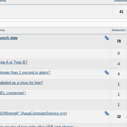
hema
Antworte
41
ema
Antworten
aunch date
78
0
pe A or Type B?
4
onger than 1 second in alarm?
4
abeled as a virus for free?
1
NEL connected !
1
1
32/Winring0" (AquaComputerService.sys)
32
px on one of two units after USB port change