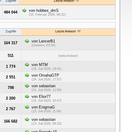
n
Zugriffe
Letzte Antwort
von hobbes_dmS
484 044
(15. Februar 2009, 08:32)
Zugriffe
Letzte Antwort
von LancerB1
164 317
(Gestern, 03:30)
511
keine Antwort
von MTM
1 774
(29. Juli 2026, 19:41)
von OmahaGTP
2 551
(24. Juli 2026, 17:57)
von sebastian
798
(21. Juli 2026, 12:59)
von Elior77
2 200
(15. Juli 2026, 20:47)
von EnigmaG
2 767
(13. Juli 2026, 11:06)
von sebastian
166 682
(13. Juli 2026, 08:32)
von Speedy-VI