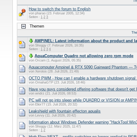
T
How to switch the forum to English
von pharao (23. Februar 2005, 12:34)
Seiten :
1
2
3
Themen
Th
AMPINEL: Latest information about the product and l
von Shoggy (7. Februar 2026, 16:35)
Seiten :
1
2
3
4
AquaComputer Quadro not allowing zero rpm mode
von Orcam (1. August 2026, 05:35)
Aquacomputer Ampinel & RTX 5090 Gainward Phantom — Ty
von Xerotos (28. Juli 2026, 21:49)
OCTO PWM - How can I enable a hardware shutdown signal l
von OmahaGTP (23. Juli 2026, 18:46)
Have you guys considered offering software that doesn't get l
von wndrz (21. Juli 2026, 08:53)
PC will not go into sleep while QUADRO or VISION or AMPI
von Elior77 (15. Juli 2026, 20:32)
Leakshield with fountain effecton aqualis
von Levvy (11. Juli 2026, 20:42)
Information about Windows Defender warning "HackTool:Win
von Shoggy (12. März 2025, 11:47)
Seiten :
1
2
High Flow NEXT – profile switching no longer applied to RGB