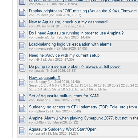
von pol77 (30. Juni 2026, 15:05)
Display brightness "Off" missing (Aquasuite X.94 / Firmware
von Pounyet (22. Juni 2026, 18:37)
New to Aquasuite, check out my dashboard!
von GWTechTalk (8. Juni 2026, 14:30)
Do I need Aquasuite running in order to use Ampinal?
von LanternOfAsh (20. Juni 2026, 14:40)
Load-balancing logic vs escalation with alarms
von tmvanveelen (27. Mai 2026, 14:05)
Need help/advice with my current setup
von NHJ (2. Juni 2026, 17:30)
D5 pump rpm sensor broken -> always at full power
von jcalais (6. Juni 2026, 15:39)
New: aquasuite X
von Shoggy (14. Juni 2019, 11:40)
Seiten :
1
2
3
4
5
6
7
8
9
10
11
12
13
14
15
16
17
18
19
20
21
22
23
24
2
51
52
53
54
55
56
57
58
59
60
61
62
63
64
65
66
67
Set of Aquasuite built-in icons for XAML
von Dronson (3. Juni 2026, 22:33)
Suddenly no access to CPU telemetry (TDP, Tdie, etc.) fro
von optarix12 (1. Juni 2026, 05:48)
Ampinel Alarm 1 when playing Cyberpunk 2077, but not in t
von ph0ton (20. Mai 2026, 17:12)
Aquasuite Suddenly Won't Start/Open
von spinelli (19. Mai 2026, 14:27)