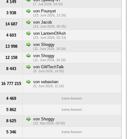
4 149
(7. Juli 2026, 04:32)
von Pounyet
3 938
(23. Juni 2026, 12:28)
von Jacob
14 687
(23. Juni 2026, 06:35)
von LanternOfAsh
4 603
(23. Juni 2026, 02:13)
von Shoggy
13 998
(11. Juni 2026, 16:29)
von Shoggy
12 158
(11. Juni 2026, 16:18)
von GWTechTalk
8 443
(8. Juni 2026, 16:05)
von sebastian
16 777 215
(5. Juni 2026, 11:16)
4 469
keine Antwort
5 862
keine Antwort
von Shoggy
8 625
(22. Mai 2026, 09:50)
5 346
keine Antwort