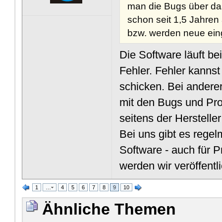
man die Bugs über da
schon seit 1,5 Jahren
bzw. werden neue ein
Die Software läuft be
Fehler. Fehler kannst
schicken. Bei andere
mit den Bugs und Pro
seitens der Hersteller
Bei uns gibt es rege
Software - auch für 
werden wir veröffentli
1
…
4
5
6
7
8
9
10
Ähnliche Themen