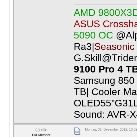
AMD 9800X3
ASUS Crossha
5090 OC
@Al
Ra3|
Seasonic
G.Skill@Tride
9100 Pro 4 T
Samsung 850 
TB| Cooler Ma
OLED55"G31LA
Sound: AVR-X
rille
Montag, 31. Dezember 2012, 13:3
Full Member