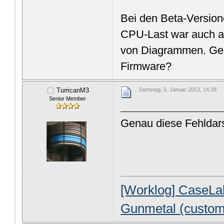
Bei den Beta-Versione
CPU-Last war auch an
von Diagrammen. Geht
Firmware?
TurricanM3
Samstag, 5. Januar 2013, 14:38
Senior Member
Genau diese Fehldars
[Worklog] CaseL
Gunmetal (custom 