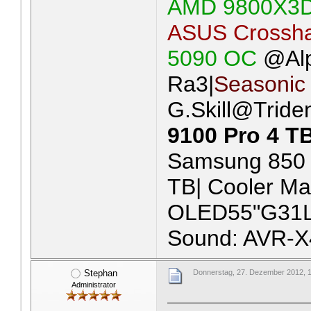
AMD 9800X3
ASUS Crossha
5090 OC
@Al
Ra3|
Seasonic
G.Skill@Tride
9100 Pro 4 T
Samsung 850 
TB| Cooler Ma
OLED55"G31LA
Sound: AVR-X
Stephan
Donnerstag, 27. Dezember 2012, 
Administrator