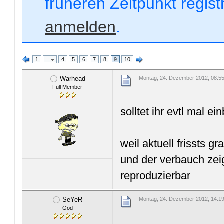
früheren Zeitpunkt regis
anmelden
.
1
…
4
5
6
7
8
9
10
Warhead
Montag, 24. Dezember 2012, 08:5
Full Member
solltet ihr evtl mal e
weil aktuell frissts g
und der verbauch zeig
reproduzierbar
SeYeR
Montag, 24. Dezember 2012, 14:1
God