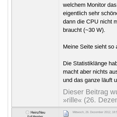
welchem Monitor das 
eigentlich sehr schö
dann die CPU nicht m
braucht (~30 W).
Meine Seite sieht so
Die Statistiklänge ha
macht aber nichts au
und das ganze läuft 
Dieser Beitrag wu
»rille« (26. Dez
HeinzNeu
Mittwoch, 26. Dezember 2012, 18:
Full Member