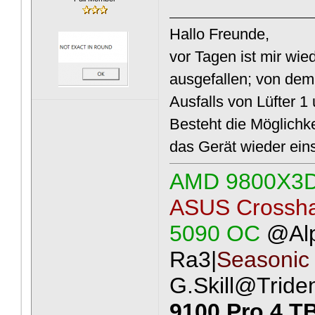
Hallo Freunde,
vor Tagen ist mir wi
ausgefallen; von de
Ausfalls von Lüfter 1
Besteht die Möglichk
das Gerät wieder ein
AMD 9800X3
ASUS Crossha
5090 OC
@Al
Ra3|
Seasonic
G.Skill@Tride
9100 Pro 4 T