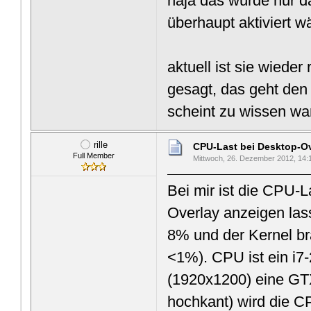
naja das würde nur d
überhaupt aktiviert w
aktuell ist sie wiede
gesagt, das geht den 
scheint zu wissen w
rille
CPU-Last bei Desktop-O
Full Member
Mittwoch, 26. Dezember 2012, 14:
Bei mir ist die CPU-L
Overlay anzeigen las
8% und der Kernel br
<1%). CPU ist ein i7-
(1920x1200) eine GTX
hochkant) wird die CP