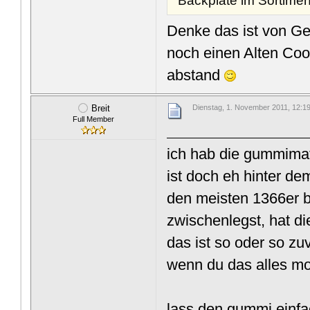
Backplate im Sortiment
Denke das ist von Ge
noch einen Alten Co
abstand
Breit
Dienstag, 1. November 2011, 12:1
Full Member
ich hab die gummimat
ist doch eh hinter d
den meisten 1366er 
zwischenlegst, hat d
das ist so oder so zu
wenn du das alles mon
lass den gummi einf