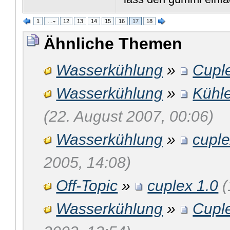
1
…
12
13
14
15
16
17
18
Ähnliche Themen
Wasserkühlung
»
Cupl
Wasserkühlung
»
Kühle
(22. August 2007, 00:06)
Wasserkühlung
»
cupl
2005, 14:08)
Off-Topic
»
cuplex 1.0
(
Wasserkühlung
»
Cupl