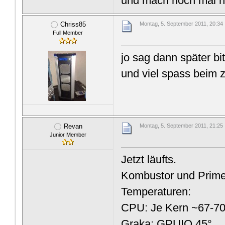
und mach noch mal n
Chriss85
Montag, 5. September 2011, 20:34
Full Member
jo sag dann später bi
und viel spass bei
Revan
Montag, 5. September 2011, 21:25
Junior Member
Jetzt läufts.
Kombustor und Prime
Temperaturen:
CPU: Je Kern ~67-70
Graka: GPUIO 45°