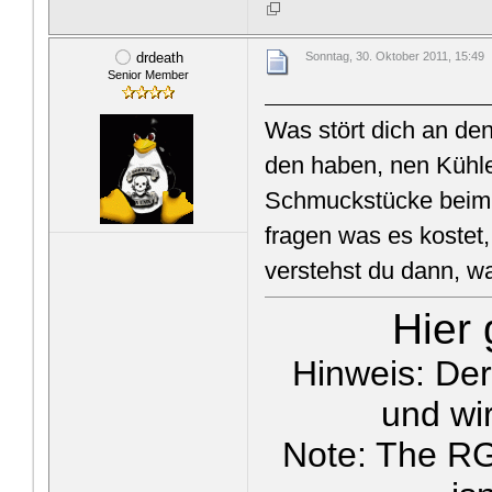
drdeath
Sonntag, 30. Oktober 2011, 15:49
Senior Member
Was stört dich an de
den haben, nen Kühle
Schmuckstücke beim J
fragen was es kostet,
verstehst du dann, w
Hier
Hinweis: De
und wir
Note: The RG