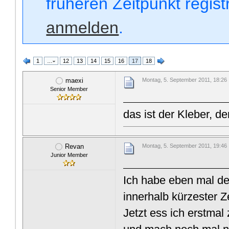
früheren Zeitpunkt regis
anmelden
.
1
…
12
13
14
15
16
17
18
maexi
Montag, 5. September 2011, 18:26
Senior Member
das ist der Kleber, de
Revan
Montag, 5. September 2011, 19:46
Junior Member
Ich habe eben mal de
innerhalb kürzester Z
Jetzt ess ich erstma