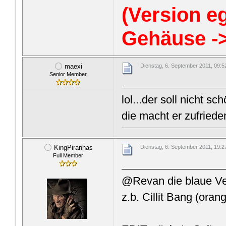
(Version eg
Gehäuse ->
maexi
Dienstag, 6. September 2011, 09:5
Senior Member
lol...der soll nicht 
die macht er zufriede
KingPiranhas
Dienstag, 6. September 2011, 19:2
Full Member
@Revan die blaue Ver
z.b. Cillit Bang (ora