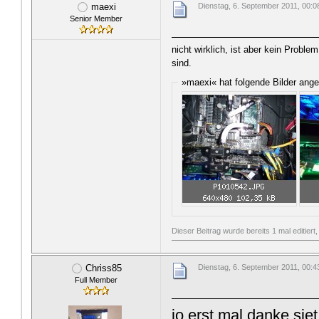
maexi
Dienstag, 6. September 2011, 00:0
Senior Member
nicht wirklich, ist aber kein Proble
sind.
»maexi« hat folgende Bilder ang
Dieser Beitrag wurde bereits 1 mal editier
Chriss85
Dienstag, 6. September 2011, 00:4
Full Member
jo erst mal danke sie