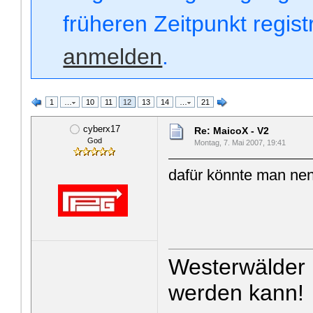
früheren Zeitpunkt regis
anmelden
.
1
…
10
11
12
13
14
…
21
cyberx17
Re: MaicoX - V2
God
Montag, 7. Mai 2007, 19:41
dafür könnte man nen
Westerwälder 
werden kann!