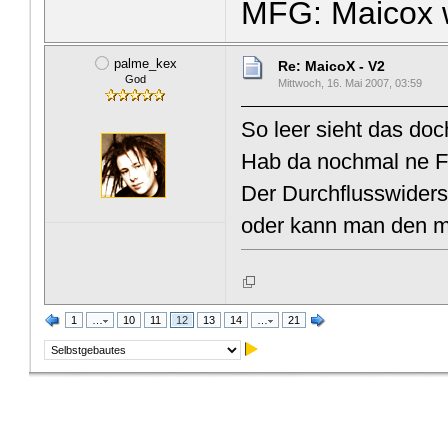
MFG: Maicox 
palme_kex
Re: MaicoX - V2
God
Mittwoch, 16. Mai 2007, 03:59
So leer sieht das doc
Hab da nochmal ne Fr
Der Durchflusswiders
oder kann man den m
1
…
10
11
12
13
14
…
21