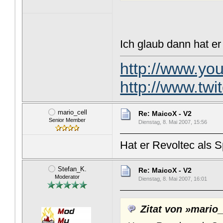
Ich glaub dann hat e
http://www.y
http://www.tw
mario_cell
Re: MaicoX - V2
Senior Member
Dienstag, 8. Mai 2007, 15:56
Hat er Revoltec als 
Stefan_K.
Re: MaicoX - V2
Moderator
Dienstag, 8. Mai 2007, 16:01
Zitat von »mario_