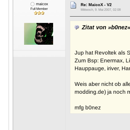
maicox
Re: MaicoX - V2
Full Member
Mittwoch, 9. Mai 2007, 02:08
Zitat von »b0nez
Jup hat Revoltek als 
Zum Bsp: Enermax, Li
Hauppauge, iriver, Ha
Weis aber nicht ob all
modding.de) ja noch mit
mfg b0nez