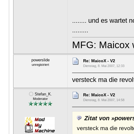
........ und es wartet
.........
MFG: Maicox 
powerslide
Re: MaicoX - V2
unregistriert
Dienstag, 8. Mai 2007, 12:33
versteck ma die revo
Stefan_K.
Re: MaicoX - V2
Moderator
Dienstag, 8. Mai 2007, 14:58
Zitat von »power
versteck ma die revol