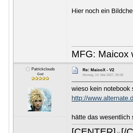
Hier noch ein Bildche
MFG: Maicox 
Patrickclouds
Re: MaicoX - V2
God
Montag, 14. Mai 2007, 09:08
wieso kein notebook s
http://www.alternate
hätte das wesentlich
[CENTER]
[/