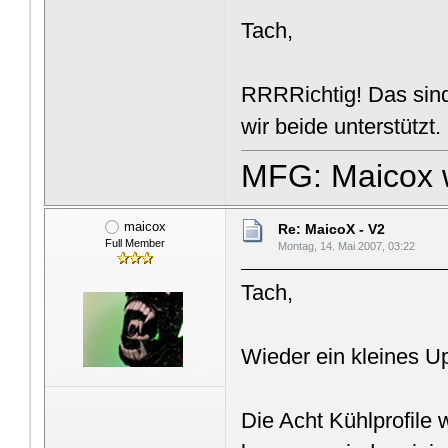
Tach,
RRRRichtig! Das si
wir beide unterstützt.
MFG: Maicox 
maicox
Re: MaicoX - V2
Full Member
Montag, 14. Mai 2007, 03:22
Tach,
Wieder ein kleines U
Die Acht Kühlprofile 