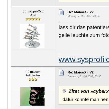
Seppel-2k3
Re: MaicoX - V2
God
Montag, 7. Mai 2007, 20:54
lass dir das patentier
geile leuchte zum fo
www.sysprofil
maicox
Re: MaicoX - V2
Full Member
Dienstag, 8. Mai 2007, 02:35
Zitat von »cyber
dafür könnte man nen 