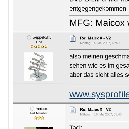
entgegengekommen, 
MFG: Maicox 
Seppel-2k3
Re: MaicoX - V2
God
Montag, 14. Mai 2007, 18:50
also meinen geschmack
sehen wie es im gesa
aber das sieht alles s
www.sysprofil
maicox
Re: MaicoX - V2
Full Member
Mittwoch, 16. Mai 2007, 03:46
Tach,