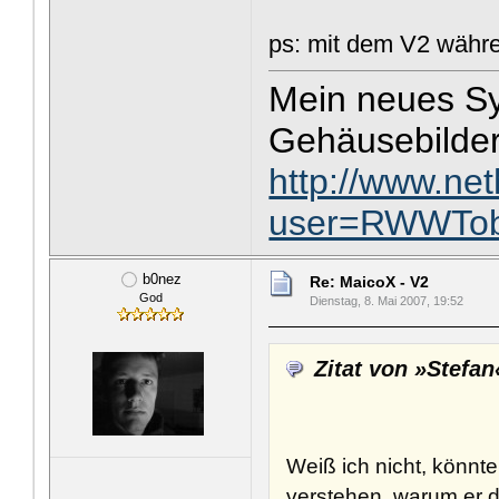
ps: mit dem V2 währe/w
Mein neues Sys
Gehäusebilde
http://www.ne
user=RWWTob
b0nez
Re: MaicoX - V2
God
Dienstag, 8. Mai 2007, 19:52
Zitat von »Stefan
Weiß ich nicht, könnt
verstehen, warum er di