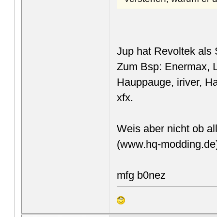
Jup hat Revoltek als
Zum Bsp: Enermax, Li
Hauppauge, iriver, H
xfx.
Weis aber nicht ob all
(www.hq-modding.de) j
mfg b0nez