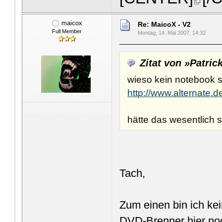
maicox
Re: MaicoX - V2
Full Member
Montag, 14. Mai 2007, 14:32
Zitat von »Patric
wieso kein notebook s
http://www.alternate.
hätte das wesentlich 
Tach,
Zum einen bin ich ke
DVD-Brenner hier no