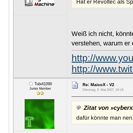
Hat er Revoltec als S
Weiß ich nicht, könnt
verstehen, warum er d
http://www.y
http://www.tw
Tobi41090
Re: MaicoX - V2
Junior Member
Dienstag, 8. Mai 2007, 16:18
Zitat von »cyber
dafür könnte man nen 