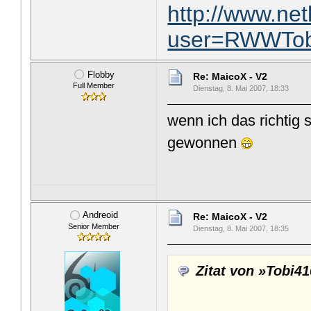
http://www.ne
user=RWWTob
Flobby
Re: MaicoX - V2
Full Member
Dienstag, 8. Mai 2007, 18:33
wenn ich das richtig 
gewonnen
Andreoid
Re: MaicoX - V2
Senior Member
Dienstag, 8. Mai 2007, 18:35
Zitat von »Tobi4