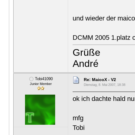
und wieder der maic
DCMM 2005 1.platz 
Grüße
André
Tobi41090
Re: MaicoX - V2
Junior Member
Dienstag, 8. Mai 2007, 18:38
ok ich dachte hald nu
mfg
Tobi