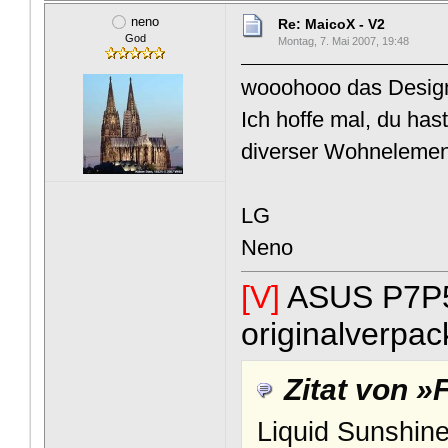
neno
Re: MaicoX - V2
God
Montag, 7. Mai 2007, 19:48
wooohooo das Design v
Ich hoffe mal, du ha
diverser Wohnelemen
LG
Neno
[V]
ASUS P7P55
originalverpa
Zitat von
Liquid Sunshine