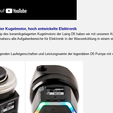
er Kugelmotor, hoch entwickelte Elektronik
zip des keramikgelagerten Kugelmotors der Laing D5 haben wir mit unserem 
 nahezu alle Aufgabenbereiche für Elektronik in der Wasserkühlung in einem e
genden Laufeigenschaften und Leistungswerte der legendären D5 Pumpe mit ein