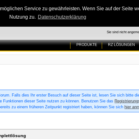
glichen Service zu gewährleisten. Wenn Sie auf der Seite wei
Nutzung zu.
Datenschutzerklärung
Sie sind nicht angeme
PRODUKTE
RZ LÖSUNGEN
um. Falls dies Ihr erster Besuch auf dieser Seite ist, lesen Sie sich bitte d
 alle Funktionen dieser Seite nutzen zu können. Benutzen Sie das
Registrierung
ereits zu einem früheren Zeitpunkt registriert haben, können Sie sich
hier an
mplettlösung