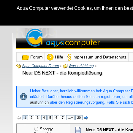
Aqua Computer verwendet Cookies, um Ihnen den bestmö
Forum
Hilfe
Impressum und Datenschutz
Aqua Computer Forum
»
Wasserkühlung
»
Neu: D5 NEXT - die Komplettlösung
Lieber Besucher, herzlich willkommen bei: Aqua Computer For
erläutert. Darüber hinaus sollten Sie sich registrieren, um
ausführlich
über den Registrierungsvorgang. Falls Sie sich b
1
2
3
4
5
6
7
…
20
Shoggy
Neu: D5 NEXT - die Ko