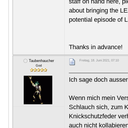
staff on hand here, p
about bringing the 
potential episode of 
Thanks in advance!
Taubenhaucher
Freitag, 18. Juni 2021, 07:10
God
Ich sage doch ausse
Wenn mich mein Verst
Schlauch sich, zum K
Knickschutzfeder ver
auch nicht kollabieren