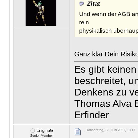
Zitat
Und wenn der AGB an 
rein
physikalisch überhaup
Ganz klar Dein Risik
Es gibt keine
beschreitet, u
Denkens zu v
Thomas Alva E
Erfinder
EnigmaG
Donnerstag, 17. Juni 2021, 10:17
Senior Member