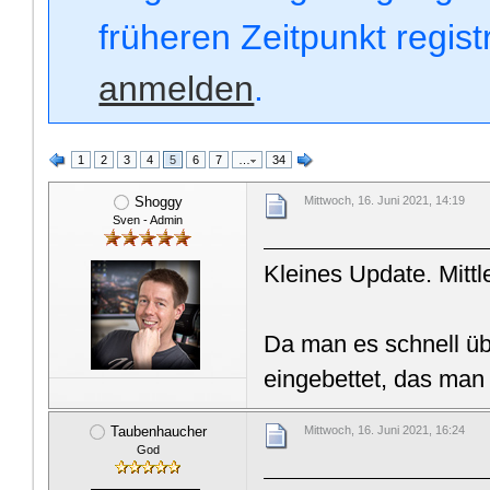
früheren Zeitpunkt regis
anmelden
.
1
2
3
4
5
6
7
…
34
Shoggy
Mittwoch, 16. Juni 2021, 14:19
Sven - Admin
Kleines Update. Mittl
Da man es schnell üb
eingebettet, das man 
Taubenhaucher
Mittwoch, 16. Juni 2021, 16:24
God