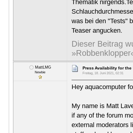
Thematik nirgends.Te
Schlauchdurchmesser
was bei den "Tests"
Teaser angucken.
Dieser Beitrag wu
»Robbenklopper« 
MattLMG
Press Availability for th
Newbie
Freitag, 18. Juni 2021, 02:31
Hey aquacomputer fo
My name is Matt Lav
if any of the forum m
external moderators l