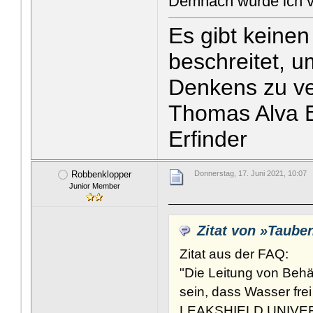
Demnach würde ich ve
Es gibt keine
beschreitet, u
Denkens zu v
Thomas Alva E
Erfinder
Robbenklopper
Donnerstag, 17. Juni 2021, 10:07
Junior Member
Zitat von »Taube
Zitat aus der FAQ:
"Die Leitung von Beh
sein, dass Wasser fre
LEAKSHIELD UNIVERSA