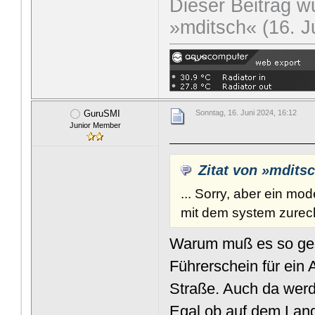
Dieser Beitrag wu
»mditsch« (16. J
GuruSMI
Sonntag, 16. Juni 2024, 16:12
Junior Member
Zitat von »mdits
... Sorry, aber ein mo
mit dem system zurec
Warum muß es so gest
Führerschein für ein 
Straße. Auch da werd
Egal ob auf dem Land