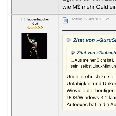
wie M$ mehr Geld e
Taubenhaucher
Sonntag, 16. Juni 2024, 16:24
God
Zitat von »GuruS
Zitat von »Tauben
... Aus meiner Sicht ist 
sein, selbst LinuxMint u
Um hier ehrlich zu se
Unfähigkeit und Unken
Wieviele der heutigen
DOS/Windows 3.1 klar
Autoexec.bat in die A