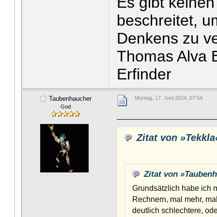
Es gibt keine
beschreitet, u
Denkens zu v
Thomas Alva E
Erfinder
Taubenhaucher
Montag, 17. Juni 2024, 07:54
God
Zitat von »Tekkla
Zitat von »Tauben
Grundsätzlich habe ich 
Rechnern, mal mehr, mal w
deutlich schlechtere, od