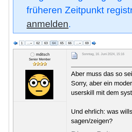
früheren Zeitpunkt regis
anmelden
.
1
…
62
63
64
65
66
…
69
mditsch
Sonntag, 16. Juni 2024, 15:16
Senior Member
Aber muss das so sei
Sorry, aber ein mode
userskill mit dem sy
Und ehrlich: was wil
sagen/zeigen?