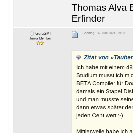
Thomas Alva E
Erfinder
GuruSMI
Sonntag, 16. Juni 2024, 19:07
Junior Member
Zitat von »Taube
Ich habe mit einem 4
Studium musst ich mi
BETA Compiler für Dos
damals ein Stapel Disk
und man musste seinen
dann etwas später den 
jeden Cent wert :-)
Mittlerweile habe ich