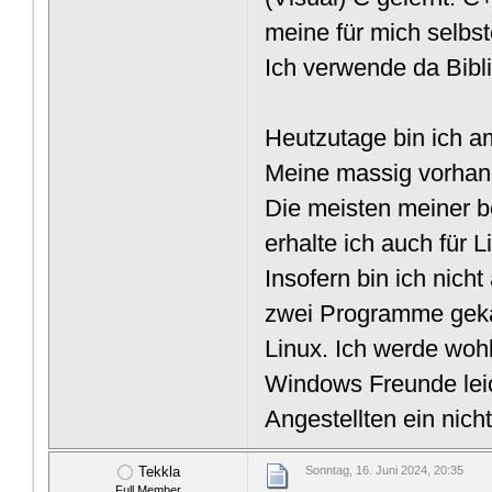
meine für mich selbst
Ich verwende da Bibl
Heutzutage bin ich am
Meine massig vorhand
Die meisten meiner b
erhalte ich auch für L
Insofern bin ich nic
zwei Programme gekauf
Linux. Ich werde wohl
Windows Freunde leic
Angestellten ein nich
Tekkla
Sonntag, 16. Juni 2024, 20:35
Full Member