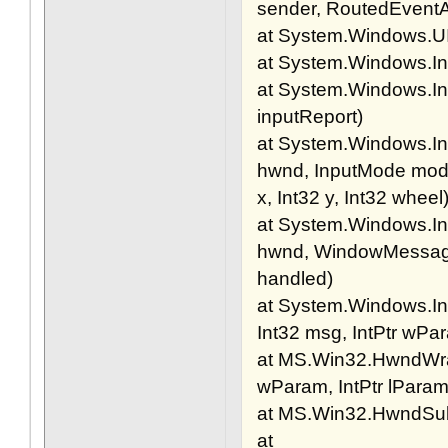
sender, RoutedEventA
at System.Windows.U
at System.Windows.In
at System.Windows.Inp
inputReport)
at System.Windows.In
hwnd, InputMode mode
x, Int32 y, Int32 wheel
at System.Windows.In
hwnd, WindowMessage 
handled)
at System.Windows.In
Int32 msg, IntPtr wPa
at MS.Win32.HwndWrap
wParam, IntPtr lPara
at MS.Win32.HwndSubc
at