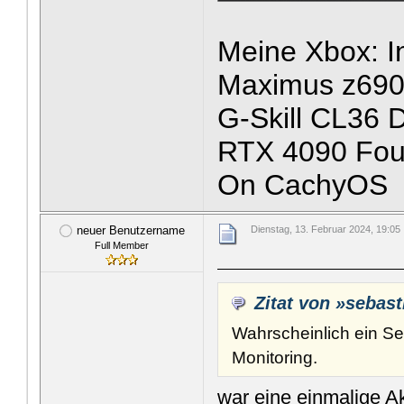
Meine Xbox: I
Maximus z690
G-Skill CL36
RTX 4090 Foun
On CachyOS
neuer Benutzername
Dienstag, 13. Februar 2024, 19:05
Full Member
Zitat von »sebast
Wahrscheinlich ein Se
Monitoring.
war eine einmalige A