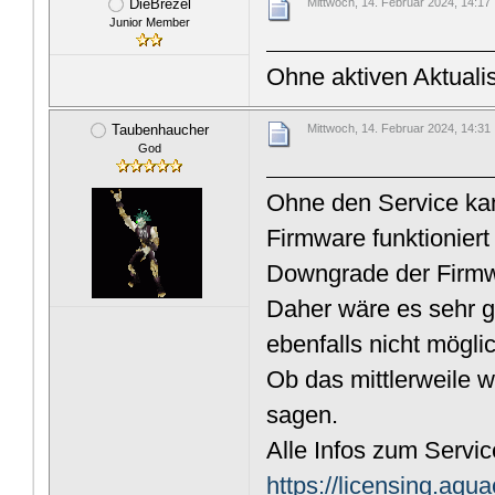
DieBrezel
Mittwoch, 14. Februar 2024, 14:17
Junior Member
Ohne aktiven Aktuali
Taubenhaucher
Mittwoch, 14. Februar 2024, 14:31
God
Ohne den Service kan
Firmware funktioniert
Downgrade der Firmwa
Daher wäre es sehr g
ebenfalls nicht mögli
Ob das mittlerweile w
sagen.
Alle Infos zum Servic
https://licensing.aq