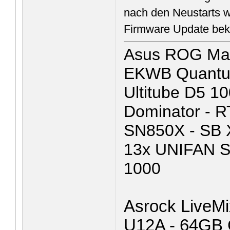
nach den Neustarts wa
Firmware Update be
Asus ROG Max
EKWB Quantum 
Ultitube D5 1
Dominator - 
SN850X - SB 
13x UNIFAN 
1000
Asrock LiveMi
U12A - 64GB 