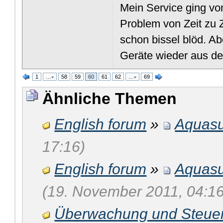
Mein Service ging vo
Problem von Zeit zu Z
schon bissel blöd. A
Geräte wieder aus de
1
…
58
59
60
61
62
…
69
Ähnliche Themen
English forum
»
Aquasu
17:16)
English forum
»
Aquasu
(19. November 2011, 04:16
Überwachung und Steue