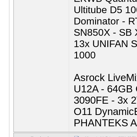
Ultitube D5 1
Dominator - 
SN850X - SB 
13x UNIFAN 
1000
Asrock LiveMi
U12A - 64GB 
3090FE - 3x 
O11 Dynamic
PHANTEKS A