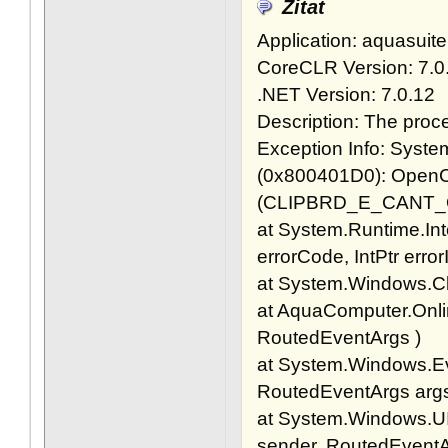
Zitat
Application: aquasuit
CoreCLR Version: 7.
.NET Version: 7.0.12
Description: The proc
Exception Info: Syst
(0x800401D0): OpenC
(CLIPBRD_E_CANT_
at System.Runtime.In
errorCode, IntPtr error
at System.Windows.Cl
at AquaComputer.Onl
RoutedEventArgs )
at System.Windows.Ev
RoutedEventArgs args
at System.Windows.U
sender, RoutedEventA