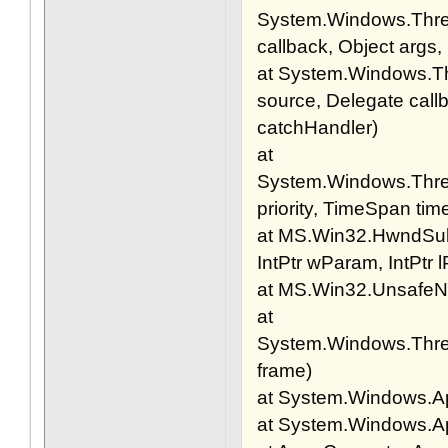
System.Windows.Threa
callback, Object args
at System.Windows.T
source, Delegate call
catchHandler)
at
System.Windows.Threa
priority, TimeSpan ti
at MS.Win32.HwndSub
IntPtr wParam, IntPtr 
at MS.Win32.Unsafe
at
System.Windows.Thre
frame)
at System.Windows.Ap
at System.Windows.Ap