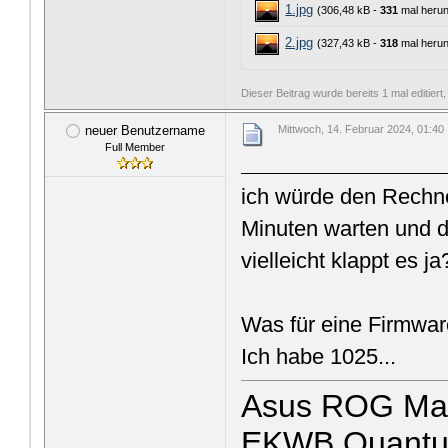
1.jpg
(306,48 kB -
331
mal herun
2.jpg
(327,43 kB -
318
mal herun
Dieser Beitrag wurde bereits 1 mal editier
neuer Benutzername
Mittwoch, 14. Februar 2024, 01:40
Full Member
ich würde den Rechne
Minuten warten und 
vielleicht klappt es ja
Was für eine Firmwar
Ich habe 1025...
Asus ROG Max
EKWB Quantum 