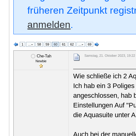
früheren Zeitpunkt regis
anmelden
.
1
…
58
59
60
61
62
…
69
Che-Tah
Samstag, 21. Oktober 2023, 19:22
Newbie
Wie schließe ich 2 
Ich hab ein 3 Polige
angeschlossen, hab 
Einstellungen Auf "
die Aquasuite unter
Auch bei der manuell