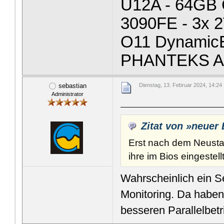
U12A - 64GB 
3090FE - 3x 
O11 Dynamic
PHANTEKS A
sebastian
Dienstag, 13. Februar 2024, 14:24
Administrator
Zitat von »neuer
Erst nach dem Neustar
ihre im Bios eingestel
Wahrscheinlich ein S
Monitoring. Da haben 
besseren Parallelbetr